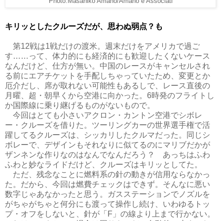
Photo:Masahiko Amano/Amano e Associati
キリッとしたクルーズだが、思わぬ弱点？も
第12戦は1戦だけの渡米。週末だけをアメリカで過ご
す……って、体力的にも経済的にも歓迎したくないケース
なんだけど、仕方が無い。中国のレースがキャンセルされ
る前にエアチケットを手配しちゃっていたため、変更とか
厄介だし、席が取れない可能性もあるしで、レース直後の
月曜、超・朝早くから空港に向かった。6時発のフライトし
か国際線に乗り継げるものがないもので。
今回はとても小さいアクロン・カントン空港でシボレ
ー・クルーズを借りた。ツーリングカーの世界選手権で活
躍してるクルーズは、シッカリしたクルマだった。同じシ
ボレーで、デザインもそれなりに似てるのにマリブだかが
ザンネンな作りなのはなんでなんだろう？ あっちはふわ
ふわと妙なライドだけど、クルーズはキリッとしてた。
ただ、残念なことに燃料系の針の動きが信用ならなかっ
た。だから、今回は燃費チェックはできず。そんなに悪い
数字じゃあなかったと思う。ガスステーションでノズルを
がちゃがちゃと何分にも渡って操作し続け、いわゆるトッ
プ・オフをしないと、針が「F」の線より上まで行かない。