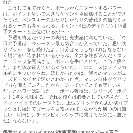
れた。
こうして見て行くと、ポールからスタートするパワー
は、ポイント争いで大きなゲインを今回遂げることができ
そうだ。ペンスキーのふたりはかなりの苦戦を余儀なくさ
れるケースも考えられる。ポイント4位のディクソンは5番
手スタートと上位にいるが‥‥。
予選を終えたパワーの表情は充実感に満ちていた。「今
日の予選は、今シーズン最も気合いが入っていた。思い切
りプッシュをし続けたよ。自分はそうしなければならない
立場に追い込まれているからね。全力を注ぎ込んだアタッ
ク・ラップを完成させ、ポールを手に入れた。本当に疲れ
た。まだ体が震えているぐらいだ。このコースはフィジカ
ル的にキツいからね。嬉しかったのは、我々のマシンがユ
ーズド・タイヤで速いとわかった点。マシン自体がグリッ
プ力を備えている。だから、走っていてとても楽しいん
だ」とパワーは語った。「ポール獲得は、シリーズ・ポイ
ント1点を意味する。それを僕らは必要としているんだ。ミ
ド‐オハイオでのレースとは、上位グリッドから思い切りプ
ッシュし続けてゴールを目指さねば、なかなか勝つのは難
しい。明日は、チャンピオンシップに繋げるためにも勝た
ねばならない」。
得意のミド‐オハイオだが佐藤琢磨はまだスピード不足