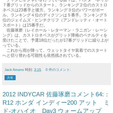
７番グリッドからのスタート。ランキング２位のカストロ
ネベスは23番手と後方。ランキング３位のパワーがポー
ル。ランキング４位のディクソンは５番手。ランキング５
位のジェイムズ・ヒンチクリフ（アンドレッティ・オート
スポート）は15番手だ。
佐藤琢磨（レイホール・レターマン・ラニガン・レーシ
ング）は、カストロネベスがグリッド降格のペナルティを
受けたことで、予選18位だったが17番グリッドに繰り上が
っている。
これから雨が降って、ウェットタイヤ装着でのスタート
へと切り替わる可能性も依然残されている。
Jack Amano
時刻:
3:15
0 件のコメント:
共有
2012 INDYCAR 佐藤琢磨コメント64:：
R12 ホンダ インディー200 アット ミ
ド-オハイオ Day3 ウォームアップ