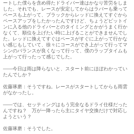
ートした僕らを含め得たドライバー達はかなり苦労をしま
した。それでも、レースが安定してからはラバーも乗って
ペースも上がって、ブラックからレッドに換えてすぐから
ペースアップをしたかったんですけど、ちょうどピットイ
ンに入る他のドライバーとのタイミングとかがうまく行か
なくて、順位を上げたい時に上げることができませんでし
た。レッドに換えてすぐはペースがすぐに上がって行かな
い感じもしていて、徐々にコースができ上がって行ってマ
シンのバランスが良くなって行って、僕のラップタイムも
上がって行ったって感じでした。
――今日は雨は降らないと、スタート前にほぼわかってい
たんでしか？
佐藤琢磨：そうですね。レースがスタートしてからも雨雲
がなかったし。
――では、セッティングはもう完全なるドライ仕様だった
んですね？ 万が一降ったら主にタイヤ交換だけで対応し
ようという？
佐藤琢磨：そうでした。