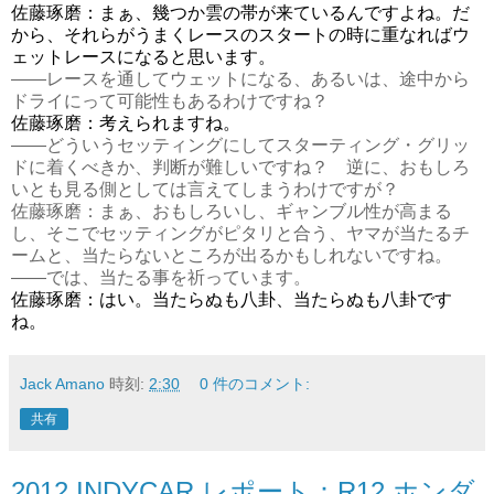
佐藤琢磨：まぁ、幾つか雲の帯が来ているんですよね。だ
から、それらがうまくレースのスタートの時に重なればウ
ェットレースになると思います。
――レースを通してウェットになる、あるいは、途中から
ドライにって可能性もあるわけですね？
佐藤琢磨：考えられますね。
――どういうセッティングにしてスターティング・グリッ
ドに着くべきか、判断が難しいですね？ 逆に、おもしろ
いとも見る側としては言えてしまうわけですが？
佐藤琢磨：まぁ、おもしろいし、ギャンブル性が高まる
し、そこでセッティングがピタリと合う、ヤマが当たるチ
ームと、当たらないところが出るかもしれないですね。
――では、当たる事を祈っています。
佐藤琢磨：はい。当たらぬも八卦、当たらぬも八卦です
ね。
Jack Amano
時刻:
2:30
0 件のコメント:
共有
2012 INDYCAR レポート：R12 ホンダ