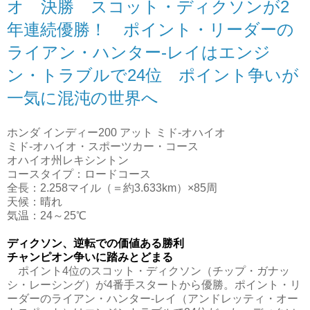
オ 決勝 スコット・ディクソンが2
年連続優勝！ ポイント・リーダーの
ライアン・ハンター-レイはエンジ
ン・トラブルで24位 ポイント争いが
一気に混沌の世界へ
ホンダ インディー200 アット ミド‐オハイオ
ミド‐オハイオ・スポーツカー・コース
オハイオ州レキシントン
コースタイプ：ロードコース
全長：2.258マイル（＝約3.633km）×85周
天候：晴れ
気温：24～25℃
ディクソン、逆転での価値ある勝利
チャンピオン争いに踏みとどまる
ポイント4位のスコット・ディクソン（チップ・ガナッ
シ・レーシング）が4番手スタートから優勝。ポイント・リ
ーダーのライアン・ハンター-レイ（アンドレッティ・オー