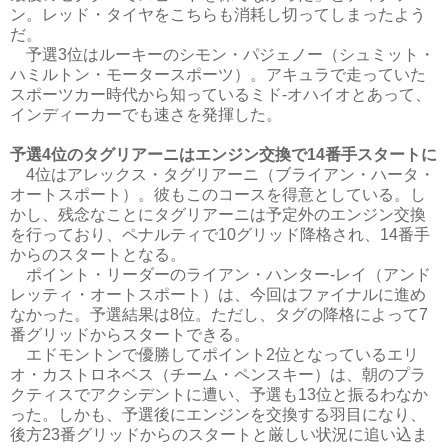
ン。レッド・タイヤをこちらも消耗し切ってしまったよう
だ。
予選3位はルーキーのシモン・パジェノー（シュミット・
ハミルトン・モータースポーツ）。アキュラで走っていた
スポーツカー時代から知っているミド‐オハイオとあって、
インディーカーでも速さを発揮した。
予選4位のタグリアーニはエンジン交換で14番手スタートに
4位はアレックス・タグリアーニ（ブライアン・ハータ・
オートスポート）。彼もこのコースを得意としている。し
かし、残念なことにタグリアーニは予定外のエンジン交換
を行っており、ペナルティで10グリッド降格され、14番手
からのスタートとなる。
ポイント・リーダーのライアン・ハンター-レイ（アンド
レッティ・オートスポート）は、今回はファイナルに進め
なかった。予選結果は8位。ただし、タグの降格によって7
番グリッドからスタートできる。
エドモントンで優勝してポイント2位となっているエリ
オ・カストロネベス（チーム・ペンスキー）は、朝のプラ
クティスでアクシデントに遭い、予選も13位と振るわなか
った。しかも、予選後にエンジンを交換する羽目になり、
後方23番グリッドからのスタートと厳しい状況に追い込ま