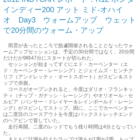
インディー200 アット ミド-オハイ
オ Day3 ウォームアップ ウェット
で20分間のウォーム・アップ
雨雲が去ったところで急遽開催されることとなったウォ
ームアップセッションは、予定の30分間ではなく、20分間
だけだが9時47分にスタートが切られた。
セッションが始まってすぐにエド・カーペンター（エ
ド・カーペンター・レーシング）とジェイムズ・ヒンチク
リフ（アンドレッティ・オートスポート）がスピン＆スト
ップで赤旗。
コースがオープンされると、今度はダリオ・フランキッ
ティ（チップ・ガナッシ・レーシング）やオリオール・セ
ルビア（パンサー・ドレイヤー＆レインボールド・レーシ
ング）がスピンしてストップ。因に、ここでカーペンター
は二度目のコースアウトを今度はバックストレッチエンド
のヘアピンで冒していた。
走行再開。二度のレッドでもう残り時間は4分となってい
た。
まともに計測を行えたラップは誰もが1周か2周。トップ