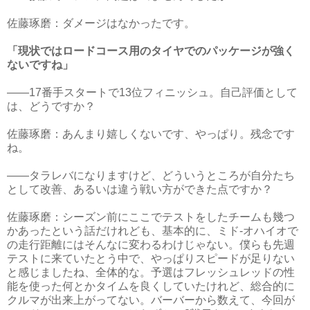
佐藤琢磨：ダメージはなかったです。
「現状ではロードコース用のタイヤでのパッケージが強く
ないですね」
――17番手スタートで13位フィニッシュ。自己評価として
は、どうですか？
佐藤琢磨：あんまり嬉しくないです、やっぱり。残念です
ね。
――タラレバになりますけど、どういうところが自分たち
として改善、あるいは違う戦い方ができた点ですか？
佐藤琢磨：シーズン前にここでテストをしたチームも幾つ
かあったという話だけれども、基本的に、ミド‐オハイオで
の走行距離にはそんなに変わるわけじゃない。僕らも先週
テストに来ていたとう中で、やっぱりスピードが足りない
と感じましたね、全体的な。予選はフレッシュレッドの性
能を使った何とかタイムを良くしていたけれど、総合的に
クルマが出来上がってない。バーバーから数えて、今回が