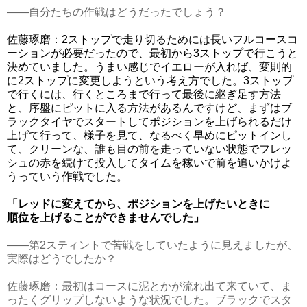
――自分たちの作戦はどうだったでしょう？
佐藤琢磨：2ストップで走り切るためには長いフルコースコ
ーションが必要だったので、最初から3ストップで行こうと
決めていました。うまい感じでイエローが入れば、変則的
に2ストップに変更しようという考え方でした。3ストップ
で行くには、行くところまで行って最後に継ぎ足す方法
と、序盤にピットに入る方法があるんですけど、まずはブ
ラックタイヤでスタートしてポジションを上げられるだけ
上げて行って、様子を見て、なるべく早めにピットインし
て、クリーンな、誰も目の前を走っていない状態でフレッ
シュの赤を続けて投入してタイムを稼いで前を追いかけよ
うっていう作戦でした。
「レッドに変えてから、ポジションを上げたいときに
順位を上げることができませんでした」
――第2スティントで苦戦をしていたように見えましたが、
実際はどうでしたか？
佐藤琢磨：最初はコースに泥とかが流れ出て来ていて、ま
ったくグリップしないような状況でした。ブラックでスタ