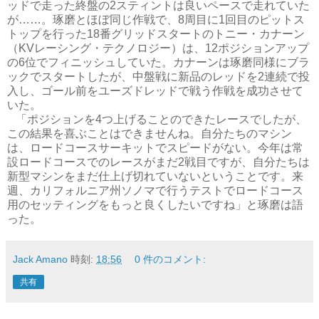
ッドで走った終盤の2スティントは良いペースで走れていた
が……。琢磨とほぼ同じ作戦で、8周目に1回目のピットス
トップを行った18番グリッドスタートのトニー・カナーン
（KVレーシング・テクノロジー）は、12ポジションアップ
の6位でフィニッシュしていた。カナーンは琢磨同様にブラ
ックでスタートしたが、中盤戦に新品のレッドを2連続で投
入し、ゴール前をユーズドレッドで戦う作戦を成功させて
いた。
「ポジションを4つ上げることのできたレースでしたが、
この結果を喜ぶことはできませんね。自分たちのマシン
は、ロードコースサーキットでスピードがない。今年は常
設ロードコースでのレースがまだ2戦目ですが、自分たちは
新型マシンをまだ仕上げ切れていないということです。来
週、カリフォルニア州ソノマで行うテストでロードコース
用のセッティングをもっと良くしたいですね」と琢磨は語
った。
Jack Amano
時刻:
18:56
0 件のコメント:
共有