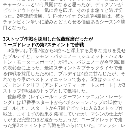
チャージ……という展開になると思ったが、ディクソンが
ピットアウトから一気に差を広げ、そのまま悠々と逃げ切
った。2年連続優勝、ミド‐オハイオでの通算4勝目は、彼を
チャンピオン争いに踏みとどまらせる価値あるシーズン2勝
目となった。
3ストップ作戦を採用した佐藤琢磨だったが
ユーズドレッドの第2スティントで苦戦
3位争いは予選7位から3位へと浮上する見事な走りを見せ
たブルデイと、シモン・パジェノー（シュミット・ハミル
トン・モータースポーツ）が行い、パジェノーが今季3回目
の表彰台に上った。最終スティントをブラックタイヤで走
る作戦を採用したために、ブルデイは4位に甘んじたが、そ
れでも今季のベストフィニッシュである。5位はジェイム
ズ・ヒンチクリフ（アンドレッティ・オートスポート）が3
ストップ作戦組のトップとして獲得した。
佐藤琢磨（レイホール・レターマン・ラニガン・レーシ
ング）は17番手スタートから4ポジションアップの13位で
ゴールした。スタートから7周でピットに入る3ストップ作
戦は、まずまずの効果を発揮していたが、マシンの仕上が
りがまだ完璧にほど遠かったようだ。ユーズドレッドで走
った第2スティントに苦戦を強いられていた。フレッシュレ