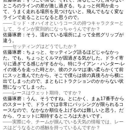
ところのラインの差が激し過ぎる。ちょっと何周か走っ
て、うまく走れる場所を見つけないと。飛んでもなく変な
ラインで走ることになると思うので。
――ミッド・オハイオというコースの持つキャラクターと
して、ラインが変則的になっちゃうんですか？
佐藤琢磨：そう。濡れている場所によって全然グリップが
違う。
――セッティングはどうでしたか？
佐藤琢磨：ちょっと、セッティング語るほどじゃなかっ
た。でも、ちょっとくルマが固過ぎる気がした。ドライ寄
りに過ぎてる感じがするから。特にライアン・ハンター-レ
イの後ろを走った時とか、彼のクルマは凄い柔らかくて前
にスッと進んでたから。そこで僕らは彼の真後ろから横に
出てしまったので、まともにトラクションのかからない状
態になってしまった。
――レースはウェット期待、ですか？
佐藤琢磨：うん、そうですね。とにかく、まぁ17番手から
のスタートで、ドライでは非常にパッシングが限られるコ
ースなので、なかなか順位を上げるのは難しいと思う。だ
から、ウェットに期待するところは大きいです。
――実際に今、チームが掴んでいる天気の情報では、レー
スはどうなるとの感触を持っているんですか？