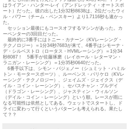
はライアン・ハンター-レイ（アンドレッティ・オートスポ
ート）だった。彼の出した1分32秒8638は、2位だったウィ
ル・パワー（チーム・ペンスキー）より1.7116秒も速かっ
た。
セッション最後にもコースオフするマシンがあった。カ
ーペンターの3回目だった。
最終的に3番手にはトニー・カナーン（KVレーシング・
テクノロジー）＝1分34秒7683が来て、4番手はシモーナ・
デ・シルベストロ（ロータス・HVMレーシング）＝1分34
秒8087！ 5番手が佐藤琢磨（レイホール・レターマン・
ラニガン・レーシング）＝1分35秒0640だった。
6番手以下は、シモン・パジェノー（シュミット・ハミル
トン・モータースポーツ）、ルーベンス・バリケロ（KVレ
ーシング・テクノロジー）、ジェイムズ・ジェイクス（デ
イル・コイン・レーシング）、セバスチャン・ブルデイ
（ドラゴン・レーシング）、ジャスティン・ウィルソン
（デイル・コイン・レーシング）という順。レースが雨に
なる可能性は依然としてある。ウェットでスタートし、ド
ライに変わって行くというパターンも考えられる。果たし
て？？