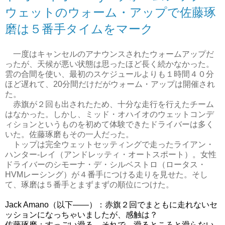
ウェットのウォーム・アップで佐藤琢
磨は５番手タイムをマーク
一度はキャンセルのアナウンスされたウォームアップだ
ったが、天候が悪い状態は思ったほど長く続かなかった。
雲の合間を使い、最初のスケジュールよりも１時間４０分
ほど遅れて、20分間だけだがウォーム・アップは開催され
た。
赤旗が２回も出されたため、十分な走行を行えたチーム
はなかった。しかし、ミッド・オハイオのウェットコンデ
ィションというものを初めて体験できたドライバーは多く
いた。佐藤琢磨もその一人だった。
トップは完全ウェットセッティングで走ったライアン・
ハンター-レイ（アンドレッティ・オートスポート）。女性
ドライバーのシモーナ・デ・シルベストロ（ロータス・
HVMレーシング）が４番手につける走りを見せた。そし
て、琢磨は５番手とまずまずの順位につけた。
Jack Amano（以下――）：赤旗２回でまともに走れないセ
ッションになっちゃいましたが、感触は？
佐藤琢磨：すっごい滑る。それで、滑るところと滑らない