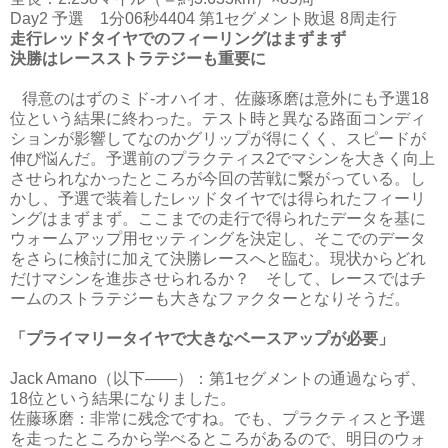
Day2 予選 1分06秒4404 第1セグメント敗退 8周走行
走行レッドタイヤでのフィーリングはまずまず
決勝はレースストラテジーも重要に
得意のはずのミド‐オハイオ、佐藤琢磨は意外にも予選18
位という結果に終わった。テスト時と異なる路面コンディ
ションが影響してなのかグリップが得にくく、スピードが
伸び悩んだ。予選前のプラクティス2でマシンを大きく向上
させられなかったところが今回の苦戦に繋がっている。し
かし、予選で装着したレッドタイヤでは得られたフィーリ
ングはまずまず。ここまでの走行で得られたデータを基に
ウォームアップ用セッティングを決定し、そこでのデータ
をさらに検討に加えて決勝レースへと臨む。現状からどれ
だけマシンを進歩させられるか？ そして、レースではチ
ームのストラテジーも大きなファクターとなりそうだ。
「プライマリータイヤで大きなベースアップが必要」
Jack Amano（以下――）：第1セグメントの通過ならず、
18位という結果になりました。
佐藤琢磨：非常に残念ですね。でも、プラクティスと予選
を走ったところから学べるところがあるので、明日のウォ