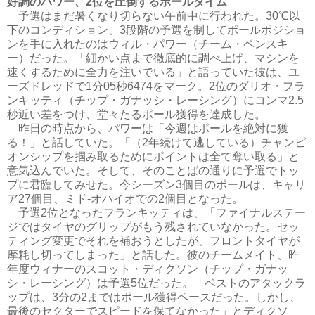
好調のパワー、2位を圧倒するポールタイム
予選はまだ暑くなり切らない午前中に行われた。30℃以
下のコンディション、3段階の予選を制してポールポジショ
ンを手に入れたのはウィル・パワー（チーム・ペンスキ
ー）だった。「細かい点まで徹底的に調べ上げ、マシンを
速くするために全力を注いでいる」と語っていた彼は、ユ
ーズドレッドで1分05秒6474をマーク。2位のダリオ・フラ
ンキッティ（チップ・ガナッシ・レーシング）にコンマ2.5
秒近い差をつけ、堂々たるポール獲得を達成した。
昨日の時点から、パワーは「今週はポールを絶対に獲
る！」と話していた。「（2年続けて逃している）チャンピ
オンシップを掴み取るためにポイントは全て奪い取る」と
意気込んでいた。そして、そのことばの通りに予選でトッ
プに君臨してみせた。今シーズン3個目のポールは、キャリ
ア27個目、ミド‐オハイオでの2個目となった。
予選2位となったフランキッティは、「ファイナルステー
ジではタイヤのグリップがもう残されていなかった。セッ
ティング変更でそれを補おうとしたが、フロントタイヤが
摩耗し切ってしまった」と話した。彼のチームメイト、昨
年度ウィナーのスコット・ディクソン（チップ・ガナッ
シ・レーシング）は予選5位だった。「ベストのアタックラ
ップは、3分の2まではポール獲得ペースだった。しかし、
最後のセクターでスピードを保てなかった」とディクソ