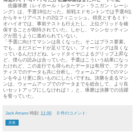
佐藤琢磨（レイホール・レターマン・ラニガン・レーシ
ング）は、予選18位だった。前戦エドモントンでは予選4位
からキャリアベストの2位フィニッシュ。得意とするミド‐
オハイオでは、事前テストも行えたし、上位グリッドを確
保することが期待されていた。しかし、マシンセッティン
グが思うように進められていない。
「予選に向けてマシンは良くなった。そこはプラス要素。
でも、まだスピードが足りてない。フィーリングは良くな
っているんだけどね。レッドタイヤによるグリップ上昇な
ど、僕らの読みは合っていた。予選はこういう結果になっ
たけれど、この走行でも得られたデータは有用で、プラク
ティスでのデータも共に分析し、ウォームアップでのマシ
ンを今より更に良いものにしたいですね。決勝を走るマシ
ンは、ウォームアップでのデータまでを総合して、より良
いセットアップにしなければ！」と、琢磨は決勝での活躍
を誓っていた。
Jack Amano
時刻:
11:00
0 件のコメント:
共有