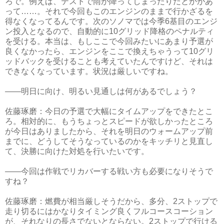
ろで。例えば、テストで雨が降ってしまったりだとかがあ
って……。それで今回もこのエンジンのままで行かざるを
得なくなってるんです。次のソノマでは今季6基目のエンジ
ン投入となるので、自動的に10グリッド降格のペナルティ
を受ける。本当は、もしここで今回みたいにあまり予選が
良くなかったら、エンジンをここで換えちゃうって10グリ
ッドバックを受けることも考えていたんですけど、それは
できなくなっています。状況は厳しいですね。
――明日に向け、明るい見通しは何があるでしょう？
佐藤琢磨：今日の予選で大幅にタイムアップをできたとこ
ろ。相対的に、もうちょっとスピードが欲しかったところ
が今日はありましたから、それを明日のウォームアップ前
までに、どうしてそうなっているのかをキッチリと見直し
て、決勝に向けた対処を行いたいです。
――今回は作戦でリカバーする戦い方も必要になりそうで
すね？
佐藤琢磨：燃費が相当厳しそうだから、多分、2ストップで
走り切るにはかなりタイミング良くフルコースコーション
が、それなりの長さでないとならない。2ストップで行ける