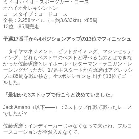
ミド‐オハイオ・スポーツカー・コース
オハイオ州レキシントン
コースタイプ：ロードコース
全長：2.258マイル（＝約3.633km）×85周
13位 85周完走
予選17番手から4ポジションアップの13位でフィニッシュ
タイヤマネジメント、ピットタイミング、マシンセッテ
ィング、どれもベスト中のベストと呼べるものとはできな
かった佐藤琢磨とレイホール・レターマン・ラニガン・レ
ーシングだったが、17番手スタートから琢磨はアグレッシ
ブに85周を戦い抜き、4つポジションを上げて13位でゴー
ルした。
「最初から3ストップで行こうと決めていました」
Jack Amano（以下――）：3ストップ作戦で戦ったレース
でしたが？
佐藤琢磨：インディーカーじゃなくなって来たね、フルコ
ースコーションが全然入んなくて。