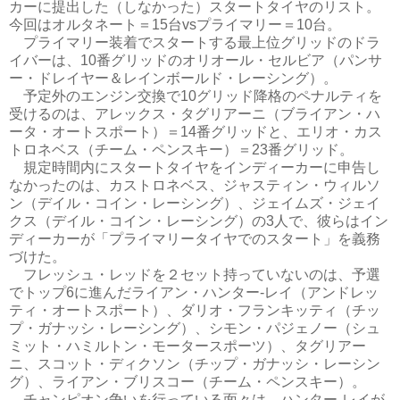
カーに提出した（しなかった）スタートタイヤのリスト。
今回はオルタネート＝15台vsプライマリー＝10台。
プライマリー装着でスタートする最上位グリッドのドラ
イバーは、10番グリッドのオリオール・セルビア（パンサ
ー・ドレイヤー＆レインボールド・レーシング）。
予定外のエンジン交換で10グリッド降格のペナルティを
受けるのは、アレックス・タグリアーニ（ブライアン・ハ
ータ・オートスポート）＝14番グリッドと、エリオ・カス
トロネベス（チーム・ペンスキー）＝23番グリッド。
規定時間内にスタートタイヤをインディーカーに申告し
なかったのは、カストロネベス、ジャスティン・ウィルソ
ン（デイル・コイン・レーシング）、ジェイムズ・ジェイ
クス（デイル・コイン・レーシング）の3人で、彼らはイン
ディーカーが「プライマリータイヤでのスタート」を義務
づけた。
フレッシュ・レッドを２セット持っていないのは、予選
でトップ6に進んだライアン・ハンター-レイ（アンドレッ
ティ・オートスポート）、ダリオ・フランキッティ（チッ
プ・ガナッシ・レーシング）、シモン・パジェノー（シュ
ミット・ハミルトン・モータースポーツ）、タグリアー
ニ、スコット・ディクソン（チップ・ガナッシ・レーシン
グ）、ライアン・ブリスコー（チーム・ペンスキー）。
チャンピオン争いを行っている面々は、ハンター-レイが