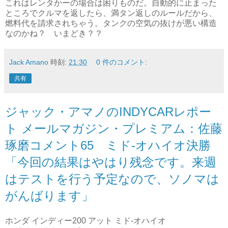
これはレンタかーの場合は困りものだ。自動的に止まった
ところでクルマを返したら、満タン返しのルールだから、
燃料代を請求されちゃう。タンクの空気の抜けが悪い構造
なのかね？ いまどき？？
Jack Amano
時刻:
21:30
0 件のコメント:
共有
ジャック・アマノのINDYCARレポー
ト メールマガジン・プレミアム：佐藤
琢磨コメント65 ミド‐オハイオ決勝
「今回の結果はやはり残念です。来週
はテストを行う予定なので、ソノマは
がんばります」
ホンダ インディー200 アット ミド‐オハイオ