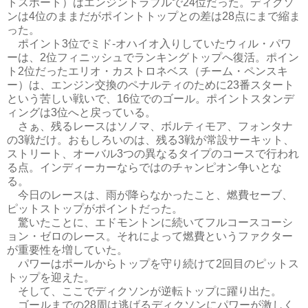
トスポート）はエンジントラブルで24位だった。ディクソ
ンは4位のままだがポイントトップとの差は28点にまで縮ま
った。
ポイント3位でミド‐オハイオ入りしていたウィル・パワ
ーは、2位フィニッシュでランキングトップへ復活。ポイン
ト2位だったエリオ・カストロネベス（チーム・ペンスキ
ー）は、エンジン交換のペナルティのために23番スタート
という苦しい戦いで、16位でのゴール。ポイントスタンデ
ィングは3位へと戻っている。
さぁ、残るレースはソノマ、ボルティモア、フォンタナ
の3戦だけ。おもしろいのは、残る3戦が常設サーキット、
ストリート、オーバル3つの異なるタイプのコースで行われ
る点。インディーカーならではのチャンピオン争いとな
る。
今日のレースは、雨が降らなかったこと、燃費セーブ、
ピットストップがポイントだった。
驚いたことに、エドモントンに続いてフルコースコーシ
ョン・ゼロのレース。それによって燃費というファクター
が重要性を増していた。
パワーはポールからトップを守り続けて2回目のピットス
トップを迎えた。
そして、ここでディクソンが逆転トップに躍り出た。
ゴールまでの28周は逃げるディクソンにパワーが激しく