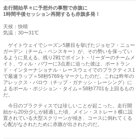
走行開始早々に予想外の事態で赤旗に
1時間半後セッション再開するも赤旗多発！
天候：快晴
気温：30〜31℃
ゲイトウェイでシーズン5勝目を挙げたジョセフ・ニュー
ガーデン（チーム・ペンスキー）が、その勢いを保ってい
るように見える。残り2戦でポイント・リーダーのチームメ
イト、ウィル・パワーに3点差に迫った彼は、ポートラン
ド・インターナショナル・レースウェイでのプラクティス1
で最速ラップ＝58秒5769をマークしたのだ。これは昨年の
アレックス・パロウ（チップ・ガナッシ・レーシング）に
よるポール・ポジション・タイム＝58秒7701を上回るもの
だ。
今日のプラクティスでは珍しいことが起こった。走行開
始から20分少しが経過した頃、メイン・ストレート横に設
置されている大型スクリーンが傾き、コースに倒れてくる
心配がなされたために赤旗が出されたのだ。