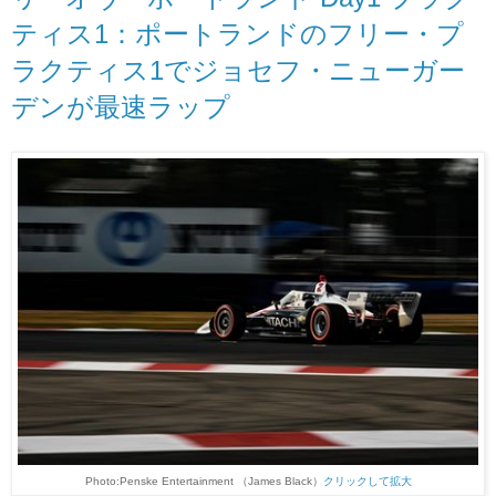
ティス1：ポートランドのフリー・プ
ラクティス1でジョセフ・ニューガー
デンが最速ラップ
Photo:Penske Entertainment （James Black）
クリックして拡大