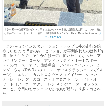
赤旗中断中の佐藤琢磨のピット。手前は左からトミー小笹、須藤翔太の両メカニック。奥に
は桃井フィジカルトレーナー。右奥には松本浩明カメラマン Photo:Masahiko Amano
ク
リックして拡大
この時点でインスタレーション・ラップ以外の走行を始
めていたのは15台のみ。セッションが再開されたのは約1時
間半後のことで、そこからは一気に慌ただしくなった。ア
レクサンダー・ロッシ（アンドレッティ・オートスポー
ト）のコース・オフ、佐藤琢磨（デイル・コイン・レーシ
ング・ウィズRWR）のコース・オフ＆クラッシュ（小ダメ
ージ）、エリオ・カストロネヴェス（メイヤー・シャン
ク・レーシング）のコース・オフ＆ストール、パト・オー
ワード（アロウ・マクラーレンSP）のコース・オフ＆スト
ールと、今日のセッションでは赤旗が通常より多く出され
た。