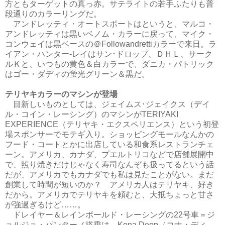
方ともターゲットの真っ赤。サテライトの若手ふたりも普
段通りのカラーリングだ。
アンドレッティ・オートスポートはというと、マルコ・
アンドレッティは黒いベノム・カラーに戻って、マイク・
コンウェイは黒ベースの＠Followandrettiカラーで来日。ラ
イアン・ハンター-レイはサン･ドロップ、ＤＨＬ、サーク
ルＫと、いつもの黄色＆白カラーで、ダニカ・パトリック
はゴー・ダディの蛍光グリーン＆黒だ。
テリヤキカラーのマシンが登場
目新しいものとしては、ジェイムス･ジェイクス（デイ
ル・コイン・レーシング）のマシンがTERIYAKI
EXPERIENCE（テリヤキ・エクスペリエンス）という初登
場スポンサーでモテギ入り。ショッピングモールなんかの
フード・コートとかに出店している和食系レストランチェ
ーン。アメリカ、カナダ、プエルトリコなどで店舗展開中
で、照り焼きだけじゃなく寿司なんぞも扱ってるという話
だが、アメリカでもカナダでも私は見たことがない。まだ
創業して時間が短いのか？ アメリカ人はテリヤキ、好き
だから。アメリカでテリヤキを頼むと、大抵ちょっと甘さ
が強過ぎるけど……。
ドレイヤー＆レインボールド・レーシングの22号車＝ジ
ョルジョ・パンターノ搭乗は、Kona Deep（コナ・ディ