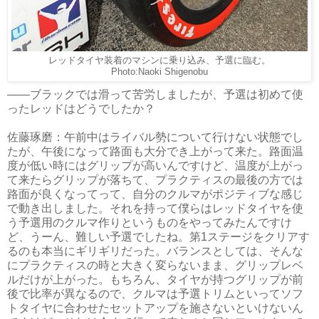
レッドタイヤ装着のマシンに乗り込み、予選に臨む。
Photo:Naoki Shigenobu
――ブラックでは滑って苦労しましたが、予選は初めて使
ったレッドはどうでしたか？
佐藤琢磨：午前中はライバル勢について行けない状態でし
たが、午後になって路面も大分でき上がって来た。路面温
度が低い時にはグリップが高いんですけど、温度が上がっ
て来たらグリップが落ちて、プラクティスの最後の方では
路面が良くなってって、自分のクルマがポジティブな感じ
で動き出しました。それを持って僕らはレッドタイヤを使
う予選用のクルマ作りというものをやってみたんですけ
ど、うーん、難しい予選でしたね。第1ステージをクリアす
るのも本当にギリギリだった。バランスとしては、そんな
にプラクティスの時と大きく変らないまま、グリップレベ
ルだけが上がった。もちろん、タイヤが持つグリップが前
後で比率が異なるので、クルマは予選トリムといってソフ
トタイヤに合わせたセットアップを施さないといけないん