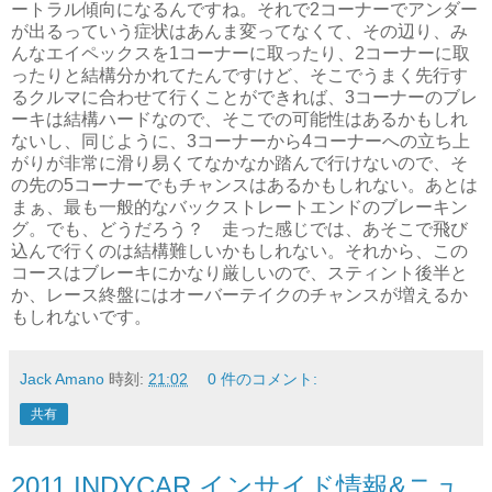
ートラル傾向になるんですね。それで2コーナーでアンダー
が出るっていう症状はあんま変ってなくて、その辺り、み
んなエイペックスを1コーナーに取ったり、2コーナーに取
ったりと結構分かれてたんですけど、そこでうまく先行す
るクルマに合わせて行くことができれば、3コーナーのブレ
ーキは結構ハードなので、そこでの可能性はあるかもしれ
ないし、同じように、3コーナーから4コーナーへの立ち上
がりが非常に滑り易くてなかなか踏んで行けないので、そ
の先の5コーナーでもチャンスはあるかもしれない。あとは
まぁ、最も一般的なバックストレートエンドのブレーキン
グ。でも、どうだろう？ 走った感じでは、あそこで飛び
込んで行くのは結構難しいかもしれない。それから、この
コースはブレーキにかなり厳しいので、スティント後半と
か、レース終盤にはオーバーテイクのチャンスが増えるか
もしれないです。
Jack Amano
時刻:
21:02
0 件のコメント:
共有
2011 INDYCAR インサイド情報&ニュ