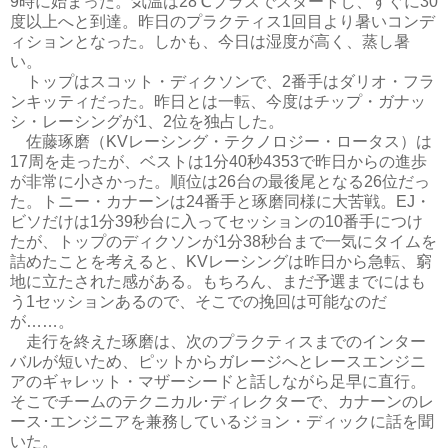
9時に始まった。気温は28℃プラスでスタートし、すぐに30
度以上へと到達。昨日のプラクティス1回目より暑いコンデ
ィションとなった。しかも、今日は湿度が高く、蒸し暑
い。
トップはスコット・ディクソンで、2番手はダリオ・フラ
ンキッティだった。昨日とは一転、今度はチップ・ガナッ
シ・レーシングが1、2位を独占した。
佐藤琢磨（KVレーシング・テクノロジー・ロータス）は
17周を走ったが、ベストは1分40秒4353で昨日からの進歩
が非常に小さかった。順位は26台の最後尾となる26位だっ
た。トニー・カナーンは24番手と琢磨同様に大苦戦。EJ・
ビソだけは1分39秒台に入ってセッションの10番手につけ
たが、トップのディクソンが1分38秒台まで一気にタイムを
詰めたことを考えると、KVレーシングは昨日から急転、窮
地に立たされた感がある。もちろん、まだ予選までにはも
う1セッションあるので、そこでの挽回は可能なのだ
が……。
走行を終えた琢磨は、次のプラクティスまでのインター
バルが短いため、ピットからガレージへとレースエンジニ
アのギャレット・マザーシードと話しながら足早に直行。
そこでチームのテクニカル･ディレクターで、カナーンのレ
ース･エンジニアを兼務しているジョン・ディックに話を聞
いた。