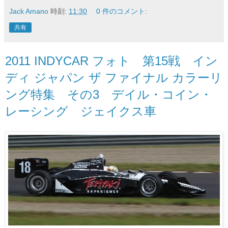
Jack Amano
時刻:
11:30
0 件のコメント:
共有
2011 INDYCAR フォト 第15戦 イン
ディ ジャパン ザ ファイナル カラーリ
ング特集 その3 デイル・コイン・
レーシング ジェイクス車