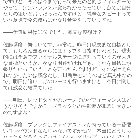
ですけど、それは今まで行って来たのと同じフィルターで
やって、ほぼバランスが変らなかったっていう点では自分
たちの狙いどおりだったんですけど、純粋なスピードって
いう意味で今の僕らはかなり苦労をしていますね。
――予選結果は11位でした。率直な感想は？
佐藤琢磨：悔しいです、非常に。昨日は現実的な目標とし
て、もちろん走るからにはトップを目指すけれども、現実
的には予選でファイナルステージに進むっていうのが大き
な目標というか、かなり困難だけれども、それを目標に頑
張りたいっていうことを言ったんですけど、それを叶えら
れなかったのは残念だし、11番手というのはど真ん中なの
で、明日は追い上げのレースを行いますけど、今日に関し
ては残念な結果でした。
――明日、レッドタイヤのレースでのパフォーマンスはど
うなりそうですか？ ブラックとの性能差が非常に大きい
のですよね？
佐藤琢磨：ブラックはファイアストンが持っている一番硬
いコンパウンドなんじゃないですかね？ 本当にどうしち
ゃったんだろうっていうぐらいにグリップしないんですよ