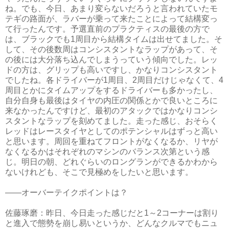
ね。でも、今日、あまり変らないだろうと言われていたモ
テギの路面が、ラバーが乗って来たことによって結構変っ
て行ったんです。予選直前のプラクティスの最後の方で
は、ブラックでも1周目から結構タイムは出せてました。そ
して、その後数周はコンシスタントなラップがあって、そ
の後には大分落ち込んでしまうっていう傾向でした。レッ
ドの方は、グリップも高いですし、かなりコンシスタント
でしたね。各ドライバーが1周目、2周目だけじゃなくて、4
周目とかにタイムアップをするドライバーも多かったし、
自分自身も最後はタイヤの内圧の関係とかで良いところに
来なかったんですけど、最初のアタックではかなりコンシ
スタントなラップを刻めてました。走った感じ、おそらく
レッドはレースタイヤとしてのポテンシャルはずっと高い
と思います。周回を重ねてフロントがなくなるか、リヤが
なくなるかはそれぞれのマシンのバランス次第という感
じ。明日の朝、どれぐらいのロングランができるかわから
ないけれども、そこで見極めをしたいと思います。
――オーバーテイクポイントは？
佐藤琢磨：昨日、今日走った感じだと1～2コーナーは割り
と進入で態勢を崩し易いというか、どんなクルマでもニュ