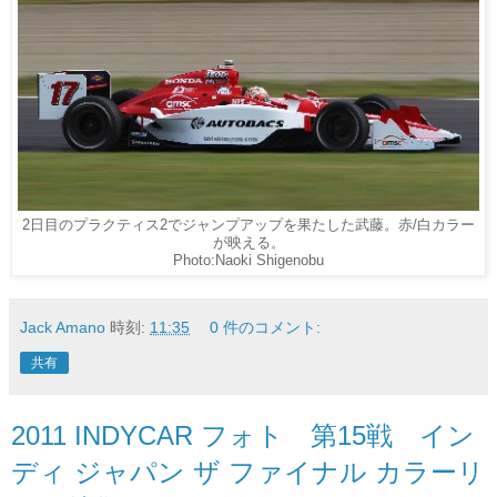
2日目のプラクティス2でジャンプアップを果たした武藤。赤/白カラー
が映える。
Photo:Naoki Shigenobu
Jack Amano
時刻:
11:35
0 件のコメント:
共有
2011 INDYCAR フォト 第15戦 イン
ディ ジャパン ザ ファイナル カラーリ