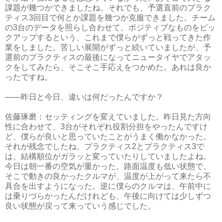
課題が幾つかできましたね。それでも、予選直前のプラク
ティス3回目で何とか課題を幾つか克服できました。チーム
の3台のデータを照らし合わせて、ポジティブなものをピッ
クアップするという、これまで僕らがずっと戦ってきた作
業をしました。苦しい展開がずっと続いていましたが、予
選前のプラクティスの最後になってニュータイヤでアタッ
クをしてみたら、そこそこ手応えをつかめた。あれは良か
ったですね。
――昨日と今日、違いは何だったんですか？
佐藤琢磨：セッティングを変えていました。昨日見た方向
性に合わせて、3台がそれぞれ役割分担をやったんですけ
ど、僕らが良いと思っていたことがうまく働かなかった。
それが残念でしたね。プラクティス2とプラクティス3で
は、結構順位がガラッと変っていたりしていましたよね。
今日は朝一番の空気が重かった。路面温度も低い状態で、
そこで動きの良かったクルマが、温度が上がって来たら不
具合を出すようになった。逆に僕らのクルマは、午前中に
は乗りづらかったんだけれども、午後に向けては少しずつ
良い状態が戻って来っていう感じでした。