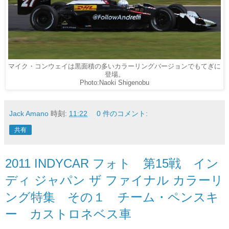
マイク・コンウェイは黒面積の多いカラーリングバージョンでもてぎに
登場。
Photo:Naoki Shigenobu
Jack Amano
時刻:
11:22
0 件のコメント:
共有
2011 INDYCAR フォト 第15戦 イン
ディ ジャパン ザ ファイナル カラーリ
ング特集 その１ チーム・ペンスキ
ー カストロネベス車