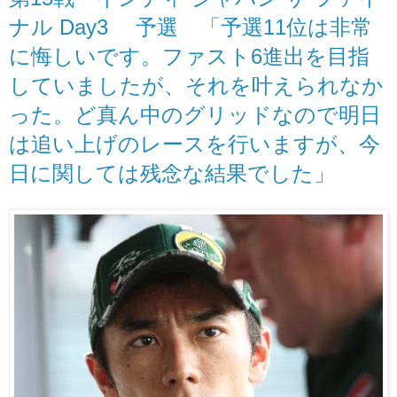
ナル Day3 予選 「予選11位は非常
に悔しいです。ファスト6進出を目指
していましたが、それを叶えられなか
った。ど真ん中のグリッドなので明日
は追い上げのレースを行いますが、今
日に関しては残念な結果でした」