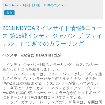
Jack Amano
時刻:
11:06
0 件のコメント:
共有
2011INDYCAR インサイド情報&ニュー
ス 第15戦インディ ジャパン ザ ファイ
ナル：もてぎでのカラーリング
ペンスキーの2台にHITACHIロゴが！
インディ･ジャパン仕様のカラーリング、新スポンサー、
主だったところを紹介しましょう。
チーム・ペンスキーは、ウィル・パワーは1シーズンを通
じてベライゾン・カラーだから何の変更もナシ。その分、
他の2台は結構目まぐるしくスポンサーが変わって来てい
て、今回はエリオ・カストロネベスとライアン・ブリスコ
ーの2台が黒/白/赤のベーシックカラーながらサイドポッド
にドドーンとHITACHIのロゴ入りで走っている。
チップ・ガナッシ・レーシングの9、10号車は、今回は両