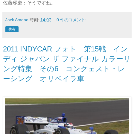
佐藤琢磨：そうですね。
Jack Amano
時刻:
14:07
0 件のコメント:
共有
2011 INDYCAR フォト 第15戦 イン
ディ ジャパン ザ ファイナル カラーリ
ング特集 その6 コンクェスト・レ
ーシング オリベイラ車