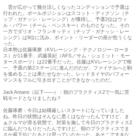
雲が広がって幾分涼しくなったコンディションで予選は
行われた。ポールポジションはスコット・ディクソン（チ
ップ・ガナッシ・レーシング）が獲得し、予選2位はウィ
ル・パワー（チーム・ペンスキー）のものとなった。その
一方でダリオ・フランキッティ（チップ・ガナッシ・レー
シング）は9位に沈み、ポイント・リーダーの座が危うくな
った。
日本勢は佐藤琢磨（KVレーシング・テクノロジー･ロータ
ス）が11番手、武藤英紀（AFS／サム・シュミット・モー
タースポーツ）は22番手だった。佐藤はKVレーシングで唯
一、予選の第2ステージに進んだのだが、ファイナルへと駒
を進めることは果たせなかった。レッドタイヤのパフォー
マンスをフルに引き出すことができなかったのだ。
Jack Amano（以下――）：朝のプラクティス2で一気に苦
戦モードとなりましたね？
佐藤琢磨：今日は結構厳しいスタートになっていました
ね。昨日の状態はそんなに悪くはなかったんですけど、ま
ぁクルマが滑る状態で、対策を施して今日のプラクティス2
に臨んだつもりだったんですけど、朝のプラクティスでま
さか最下位になるとは思っていなかった。あそこで大きな