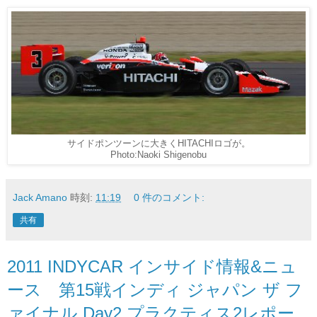
サイドポンツーンに大きくHITACHIロゴが。
Photo:Naoki Shigenobu
Jack Amano
時刻:
11:19
0 件のコメント:
共有
2011 INDYCAR インサイド情報&ニュ
ース 第15戦インディ ジャパン ザ フ
ァイナル Day2 プラクティス2レポー