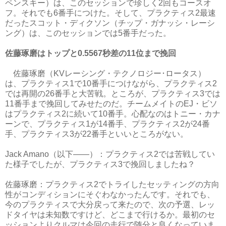
ペンスキー）は、このセッションで珍しく2回もコースオ
フ。それでも6番手につけた。そして、プラクティス2最速
だったスコット・ディクソン（チップ・ガナッシ・レーシ
ング）は、このセッションでは5番手だった。
佐藤琢磨はトップと0.5567秒差の11位まで挽回
佐藤琢磨（KVレーシング・テクノロジー･ロータス）
は、プラクティス1で10番手につけながら、プラクティス2
では再開の26番手と大苦戦。ところが、プラクティス3では
11番手まで挽回してみせたのだ。チームメイトのEJ・ビソ
はプラクティス2に続いて10番手。心配なのはトニー・カナ
ーンで、プラクティス1が14番手、プラクティス2が24番
手、プラクティス3が22番手といいところがない。
Jack Amano（以下――）：プラクティス2では苦戦してい
た様子でしたが、プラクティス3で挽回しましたね？
佐藤琢磨：プラクティス2でトライしたセッティングの方向
性がコンディションにそぐわなかったんです。それでも、
今のプラクティスで大分戻って来たので、次の予選、レッ
ドタイヤは未知数ですけど、どこまで行けるか。最初のセ
ッションよりクルマは今回の走行で随分と良くなっていま