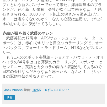
プ）という新スポンサーでやって来た。海洋深層水のブラ
ンドだ。色々新しい業種、会社が次々出て来るなぁ、と感
心させられる。3000フィート以上の深さから汲み上げた
水……は塩辛くないのか？ なんて心配は無用で、それが
水のおいしさに繋がってるらしい。
赤/白が目を惹く武藤のマシン
武藤英紀の17号車（AFS/サム・シュミット・モータース
ポーツ）は、赤/白でキリッと目立つカラーリングで、オー
トバックス、フォーミュラ・ドリーム、NTSなどがスポン
サー。
もう1人のスポット参戦組＝ジョアオ・パウロ・デ・オリ
ベイラの34号車は白と薄紫のカラーリング。スポンサーは
セレモニー。英語とカタカラの両方の表記がしてあるので
日本の会社なんだろうなぁと思ったら、なんと！ さいた
まの冠婚葬祭会社なんだって。
Jack Amano
時刻:
10:55
0 件のコメント:
共有