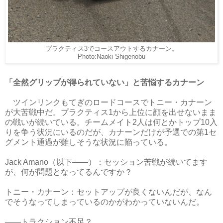
プラクティス3でコースアウトするカナーン。
Photo:Naoki Shigenobu
「全然グリップが得られていない」と苦悩するカナーン
ツインリンクもてぎのロードコースでトニー・カナーン
が大苦戦中だ。プラクティス1から上位に顔を出せないまま
の戦いが続いている。チームメイト2人は何とかトップ10入
りを争う状況にいるのだが、カナーンだけが予選での第1セ
グメント通過が難しそうな状況に陥っている。
Jack Amano（以下――）：セッション苦戦が続いてます
が、何が問題となってるんですか？
トニー・カナーン：セットアップが良くないんだが、なん
でそうなってしまっているのかがわかっていないんだ。
――トラクション不足？