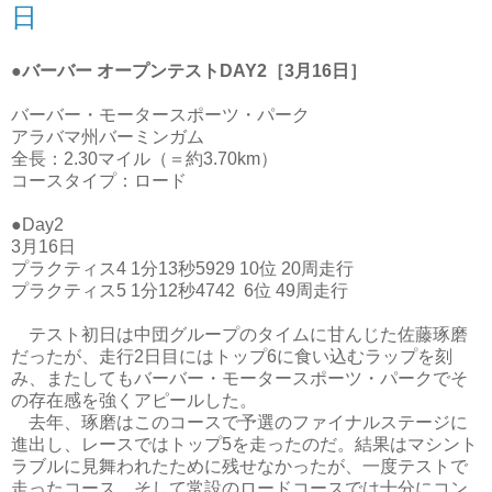
日
●バーバー オープンテストDAY2［3月16日］
バーバー・モータースポーツ・パーク
アラバマ州バーミンガム
全長：2.30マイル（＝約3.70km）
コースタイプ：ロード
●Day2
3月16日
プラクティス4 1分13秒5929 10位 20周走行
プラクティス5 1分12秒4742 6位 49周走行
テスト初日は中団グループのタイムに甘んじた佐藤琢磨
だったが、走行2日目にはトップ6に食い込むラップを刻
み、またしてもバーバー・モータースポーツ・パークでそ
の存在感を強くアピールした。
去年、琢磨はこのコースで予選のファイナルステージに
進出し、レースではトップ5を走ったのだ。結果はマシント
ラブルに見舞われたために残せなかったが、一度テストで
走ったコース、そして常設のロードコースでは十分にコン