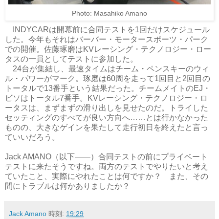
Photo: Masahiko Amano
INDYCARは開幕前に合同テストを1回だけスケジュール
した。今年もそれはバーバー・モータースポーツ・パーク
での開催。佐藤琢磨はKVレーシング・テクノロジー・ロー
タスの一員としてテストに参加した。
24台が集結し、最速タイムはチーム・ペンスキーのウィ
ル・パワーがマーク。琢磨は60周を走って1回目と2回目の
トータルで13番手という結果だった。チームメイトのEJ・
ビソはトータル7番手。KVレーシング・テクノロジー・ロ
ータスは、まずまずの滑り出しを見せたのだ。トライした
セッティングのすべてが良い方向へ……とは行かなかった
ものの、大きなゲインを果たして走行初日を終えたと言っ
ていいだろう。
Jack AMANO（以下——）合同テストの前にプライベート
テストに来たそうですね。両方のテストでやりたいと考え
ていたこと、実際にやれたことは何ですか？ また、その
間にトラブルは何かありましたか？
Jack Amano
時刻:
19:29