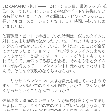
Jack AMANO（以下——）2セッション目、最終ラップが自
己ベストでした。セッションの半ばでピットで待機してい
る時間がありましたが、その間にEJ・ビソがクラッシュ。
長いフルコースコーションとなり、走行時間が減ってしま
いましたね。
佐藤琢磨：ピットで待機していた時間は、僕らのタイムに
対してあまり影響はなかったですね。それよりもセッティ
ングの方向性が少しズレている。やりたかったことが全部
できなかったセッションで、それがラップタイムに出ちゃ
ってるかな？ と思います。今、クルマがうまく走ってく
れてなくて、頑張ってる感じがある。それをやるとタイム
ロスが結構あって、コンシスタントに走れなかったりする
んで、そこを今夜改めなくちゃならない。
――リヤサスペンションに大きな変更を施していたようで
すが、アレが効いてのタイム短縮でしたか？ マシンが良
くなったということなんでしょうか？
佐藤琢磨：路面のコンディションが最後は良くなってまし
たよね。でも、タイヤの方のグリップレベルはもう落ちて
いたので、そういった状況でのタイム更新だから、まぁ、