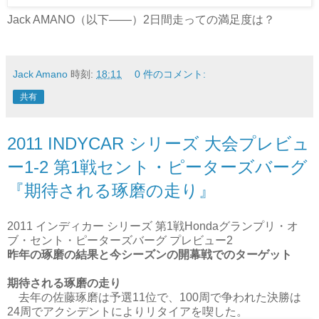
Jack AMANO（以下——）2日間走っての満足度は？
Jack Amano
時刻:
18:11
0 件のコメント:
共有
2011 INDYCAR シリーズ 大会プレビュ
ー1-2 第1戦セント・ピーターズバーグ
『期待される琢磨の走り』
2011 インディカー シリーズ 第1戦Hondaグランプリ・オ
ブ・セント・ピーターズバーグ プレビュー2
昨年の琢磨の結果と今シーズンの開幕戦でのターゲット
期待される琢磨の走り
去年の佐藤琢磨は予選11位で、100周で争われた決勝は
24周でアクシデントによりリタイアを喫した。