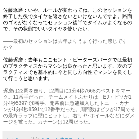
佐藤琢磨：いや、ルールが変わってね、このセッションを
終了した後でタイヤを返さないといけないんですよ。路面
のゴミがなくなってセッション後半でタイムがよくなるの
で、その状態でいいタイヤを使いたい。
――最初のセッションは去年よりうまく行った感じです
か？
佐藤琢磨：去年もここセント・ピーターズバーグでは最初
のプラクティスからマシンは良かったと思います。次のプ
ラクティスでも基本的に今と同じ方向性でマシンを良くし
て行こうと思います。
琢磨は22周を走り、12周目に1分4秒7668のベストをマー
ク。11番手だった。チームメイトふたりは、EJ・ビソが1
分4秒5397で8番手、開幕前に急遽加入したトニー・カナー
ンが1分4秒8591で12番手だった。周回数はビソが17周でそ
の最終ラップに壁にヒットし、右リヤ･ホイールなどにダメ
ージを被った。カナーンは12周だった。