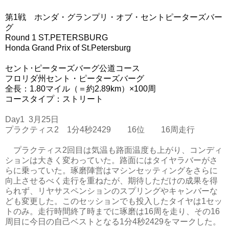
第1戦 ホンダ・グランプリ・オブ・セントピーターズバー
グ
Round 1 ST.PETERSBURG
Honda Grand Prix of St.Petersburg
セント･ピーターズバーグ公道コース
フロリダ州セント・ピーターズバーグ
全長：1.80マイル（＝約2.89km）×100周
コースタイプ：ストリート
Day1 3月25日
プラクティス2 1分4秒2429 16位 16周走行
プラクティス2回目は気温も路面温度も上がり、コンディ
ションは大きく変わっていた。路面にはタイヤラバーがさ
らに乗っていた。琢磨陣営はマシンセッティングをさらに
向上させるべく走行を重ねたが、期待しただけの成果を得
られず、リヤサスペンションのスプリングやキャンバーな
ども変更した。このセッションでも投入したタイヤは1セッ
トのみ。走行時間終了時までに琢磨は16周を走り、その16
周目に今日の自己ベストとなる1分4秒2429をマークした。