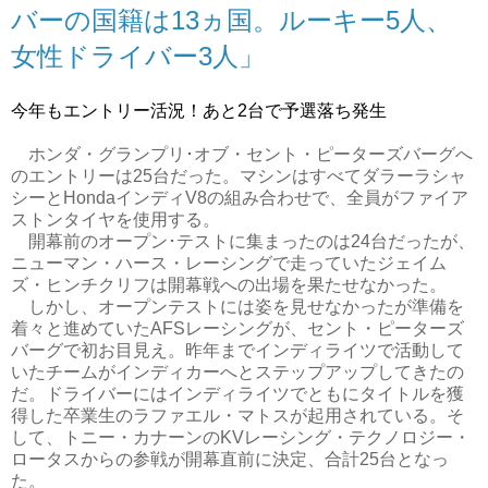
バーの国籍は13ヵ国。ルーキー5人、
女性ドライバー3人」
今年もエントリー活況！あと2台で予選落ち発生
ホンダ・グランプリ･オブ・セント・ピーターズバーグへ
のエントリーは25台だった。マシンはすべてダラーラシャ
シーとHondaインディV8の組み合わせで、全員がファイア
ストンタイヤを使用する。
開幕前のオープン･テストに集まったのは24台だったが、
ニューマン・ハース・レーシングで走っていたジェイム
ズ・ヒンチクリフは開幕戦への出場を果たせなかった。
しかし、オープンテストには姿を見せなかったが準備を
着々と進めていたAFSレーシングが、セント・ピーターズ
バーグで初お目見え。昨年までインディライツで活動して
いたチームがインディカーへとステップアップしてきたの
だ。ドライバーにはインディライツでともにタイトルを獲
得した卒業生のラファエル・マトスが起用されている。そ
して、トニー・カナーンのKVレーシング・テクノロジー・
ロータスからの参戦が開幕直前に決定、合計25台となっ
た。