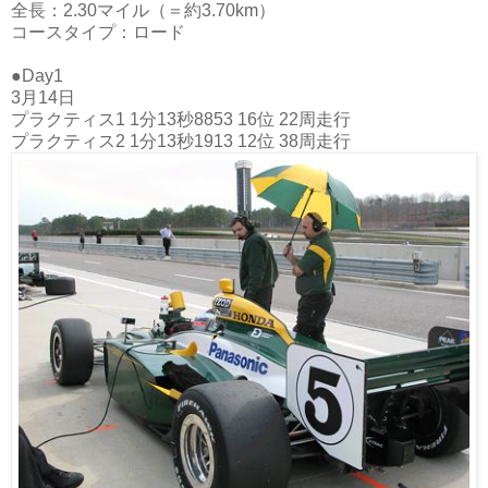
全長：2.30マイル（＝約3.70km）
コースタイプ：ロード
●Day1
3月14日
プラクティス1
1分13秒8853
16位
22周走行
プラクティス2
1分13秒1913
12位
38周走行