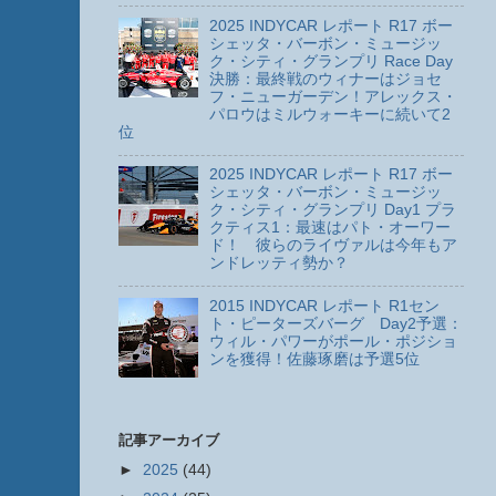
2025 INDYCAR レポート R17 ボー
シェッタ・バーボン・ミュージッ
ク・シティ・グランプリ Race Day
決勝：最終戦のウィナーはジョセ
フ・ニューガーデン！アレックス・
パロウはミルウォーキーに続いて2
位
2025 INDYCAR レポート R17 ボー
シェッタ・バーボン・ミュージッ
ク・シティ・グランプリ Day1 プラ
クティス1：最速はパト・オーワー
ド！ 彼らのライヴァルは今年もア
ンドレッティ勢か？
2015 INDYCAR レポート R1セン
ト・ピーターズバーグ Day2予選：
ウィル・パワーがポール・ポジショ
ンを獲得！佐藤琢磨は予選5位
記事アーカイブ
►
2025
(44)