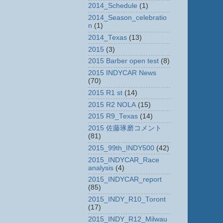
2014_Schedule
(1)
2014_Season_celebratio
n
(1)
2014_Texas
(13)
2015
(3)
2015 Barber open test
(8)
2015 INDYCAR News
(70)
2015 R1 st
(14)
2015 R2 NOLA
(15)
2015 R9_Texas
(14)
2015 佐藤琢磨コメント
(81)
2015_99th_INDY500
(42)
2015_INDYCAR_Race
analysis
(4)
2015_INDYCAR_report
(85)
2015_INDY_R10_Toront
(17)
2015_INDY_R12_Milwau