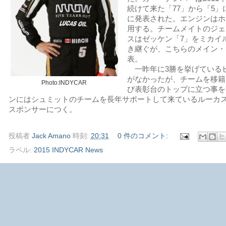
続けて来た「77」から「5
に発表された。エンジンはホ
用する。チームメイトのジェ
スはゼッケン「7」をミカイ
き継ぐが、こちらのメイン・
表。
一昨年に3勝を挙げている
がなかったが、チームを移籍
Photo:INDYCAR
び表彰台のトップに立つ事を
ンにはシュミットのチームを長年サポートして来ているルーカ
スポンサーにつく。
投稿者
Jack Amano
時刻:
20:31
0 件のコメント:
ラベル:
2015 INDYCAR News