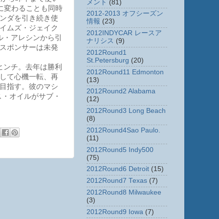
メント
(81)
」に変わることも同時
2012-2013 オフシーズン
ンダを引き続き使
情報
(23)
イムズ・ジェイク
2012INDYCAR レースア
ル・アレシンから引
ナリシス
(9)
スポンサーは未発
2012Round1
St.Petersburg
(20)
ヒンチ。去年は勝利
2012Round11 Edmonton
して心機一転、再
(13)
目指す。彼のマシ
2012Round2 Alabama
ス・オイルがサブ・
(12)
2012Round3 Long Beach
(8)
2012Round4Sao Paulo.
(11)
2012Round5 Indy500
(75)
2012Round6 Detroit
(15)
2012Round7 Texas
(7)
2012Round8 Milwaukee
(3)
2012Round9 Iowa
(7)