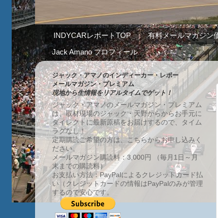
INDYCARレポートTOP
有料メールマガジン
Jack Amano プロフィール
ジャック・アマノのインディーカー・レポー
メールマガジン・プレミアム
現地から生情報をリアルタイムでゲット！
ジャック・アマノのメールマガジン・プレミアム
は、取材現場のジャック・天野からからお手元に
ダイレクトに最新原稿をお届けするので、タイム
ラグなし！
定期購読ご希望の方は、こちらからお申し込みく
ださい。
メールマガジン購読料：3,000円 （毎月1日～月
末までの購読料）
お支払い方法：PayPalによるクレジットカード払
い（クレジットカードの情報はPayPalのみが管理
するので安心です。