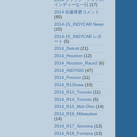
インディーな一日
(17)
2014 佐藤琢磨コメント
(80)
2014-15_INDYCAR News
(10)
2014-15_INDYCAR レポ
ート
(5)
2014_Detroit
(21)
2014_Houston
(12)
2014_Houston_Race2
(6)
2014_INDY500
(47)
2014_Pocono
(11)
2014_R12Iowa
(10)
2014_R13_Toronto
(11)
2014_R14_Toronto
(5)
2014_R15_Mid-Ohio
(14)
2014_R16_Milwaukee
(14)
2014_R17_Sonoma
(13)
2014_R18_Fontana
(13)