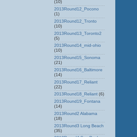
(10)
2013Round12_Pocono
(1)
2013Round12_Tronto
(10)
2013Round13_Toronto2
(5)
2013Round14_mid-ohio
(10)
2013Round15_Sonoma
(21)
2013Round16_Baltimore
(14)
2013Round17_Reliant
(22)
2013Round18_Reliant
(6)
2013Round19_Fontana
(14)
2013Round2 Alabama
(18)
2013Round3 Long Beach
(35)