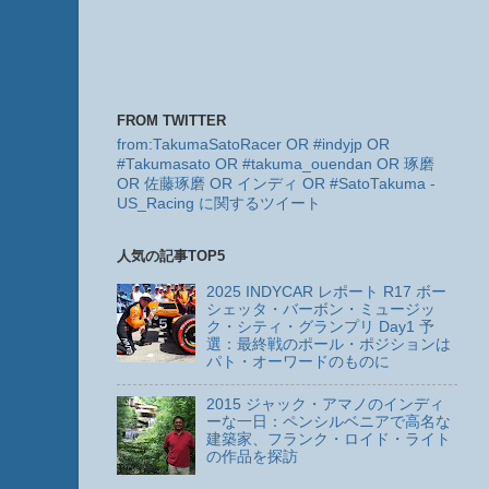
FROM TWITTER
from:TakumaSatoRacer OR #indyjp OR
#Takumasato OR #takuma_ouendan OR 琢磨
OR 佐藤琢磨 OR インディ OR #SatoTakuma -
US_Racing に関するツイート
人気の記事TOP5
2025 INDYCAR レポート R17 ボー
シェッタ・バーボン・ミュージッ
ク・シティ・グランプリ Day1 予
選：最終戦のポール・ポジションは
パト・オーワードのものに
2015 ジャック・アマノのインディ
ーな一日：ペンシルベニアで高名な
建築家、フランク・ロイド・ライト
の作品を探訪