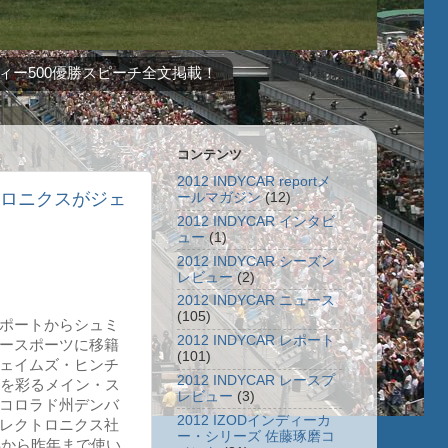
ィー500優勝スピーチ全文掲載！
コンテンツ
2012 INDYCAR reportメ
クトロニクスがジェ
ールマガジン
(12)
2012 INDYCAR インタビ
ュー
(1)
2012 INDYCAR シーズン
レビュー
(2)
2012 INDYCAR ニュース
(105)
ポートからシュミ
2012 INDYCAR レポート
ースポーツに移籍
(101)
ェイムズ・ヒンチ
2012 INDYCAR レースプ
ンを彩るメイン・ス
レビュー
(3)
コロラド州デンバ
2012 IZODインディーカ
レクトロニクス社
ー・シリーズ 佐藤琢磨コ
年から昨年まで使い