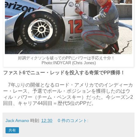
好調ディクソンを破ってのPPにパワーは手応え十分！
Photo:INDYCAR (Chris Jones)
ファスト6でニュー・レッドを投入する奇策でPP獲得！
7年ぶりの開催となるロード・アメリカでのインディーカ
ー・レース、予選でポール・ポジションを獲得したのはウ
ィル・パワー（チーム・ペンスキー）だった。今シーズン2
回目、キャリア44回目＝歴代5位のPPだ。
Jack Amano
時刻:
12:30
0 件のコメント:
共有