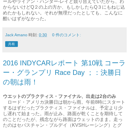
ールやライアン・ハンター-レイと競り合えていたから、わ
からないけどQ２の上の方か、もしかしたらQ３にもねじ込
めたかもしれない。それが無理だったとしても、こんなに
酷いはずがなかった。
Jack Amano
時刻:
0:30
0 件のコメント:
共有
2016 INDYCARレポート 第10戦 コーラ
ー・グランプリ Race Day ；：決勝日
の朝は雨！
ウエットのプラクティス・ファイナル、出走は2台のみ
ロード・アメリカ決勝日は朝から雨。午前8時にスタート
するはずだったプラクティス・ファイナルは、予定より少
し遅れて始まった。雨が止み、路面が乾くことを期待して
のことだったが、残念ながら路面はウェットのまま。走っ
たのはセバスチャン・ブルデイ（KVSHレーシング）とグ