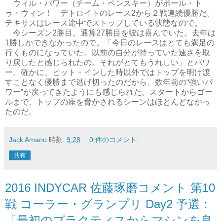
ウィル・パワー（チーム・ペンスキー）がポール・ト
ゥ・ウィン！ デトロイトのレース2から２戦連続優勝だ。
テキサスはレース途中でストップしている状態なので。
今シーズン2勝目。通算27勝目を彼は喜んでいた。去年は
1勝しかできなかったので。「今日のレースはとても満足の
行くものになっていた。以前の自分が持っていた速さを取
り戻したと感じられたの。それがとてもうれしい」とパワ
ー。確かに、ピット・インした時以外ではトップを明け渡
すことなく優勝まで逃げ切ったのだから、数年前の“強いパ
ワー”が戻ってきたようにも感じられた。スタートからゴー
ルまで、トップの座を脅かされるシーンはほとんどなかっ
たのだ。
Jack Amano
時刻:
9:28
0 件のコメント:
共有
2016 INDYCAR 佐藤琢磨コメント 第10
戦 コーラー・グランプリ Day2 予選：
「最初のプラクティスからマシンを良