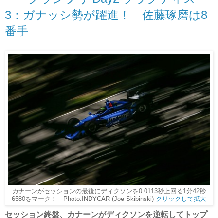
3：ガナッシ勢が躍進！ 佐藤琢磨は8
番手
カナーンがセッションの最後にディクソンを0.0113秒上回る1分42秒
6580をマーク！ Photo:INDYCAR (Joe Skibinski)
クリックして拡大
セッション終盤、カナーンがディクソンを逆転してトップ