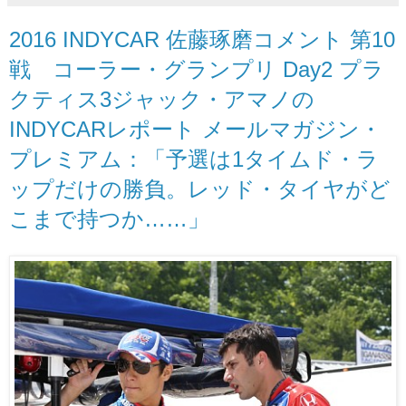
2016 INDYCAR 佐藤琢磨コメント 第10
戦 コーラー・グランプリ Day2 プラ
クティス3ジャック・アマノの
INDYCARレポート メールマガジン・
プレミアム：「予選は1タイムド・ラ
ップだけの勝負。レッド・タイヤがど
こまで持つか……」