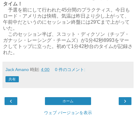
タイム！
予選を前にして行われた45分間のプラクティス。今日も
ロード・アメリカは快晴。気温は昨日より少し上がって、
午前中だというのにセッション終盤には29℃まで上がって
いた。
このセッション半ば、スコット・ディクソン（チップ・
ガナッシ・レーシング・チームズ）が1分42秒8993をマー
クしてトップに立った。初めて1分42秒台のタイムが記録さ
れた。
Jack Amano
時刻:
4:00
0 件のコメント:
共有
‹
›
ホーム
ウェブ バージョンを表示