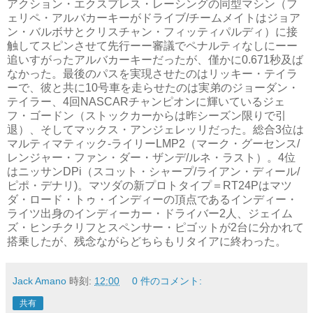
アクション・エクスプレス・レーシングの同型マシン（フ
ェリペ・アルバカーキーがドライブ/チームメイトはジョア
ン・バルボサとクリスチャン・フィッティパルディ）に接
触してスピンさせて先行ーー審議でペナルティなしにーー
追いすがったアルバカーキーだったが、僅かに0.671秒及ば
なかった。最後のパスを実現させたのはリッキー・テイラ
ーで、彼と共に10号車を走らせたのは実弟のジョーダン・
テイラー、4回NASCARチャンピオンに輝いているジェ
フ・ゴードン（ストックカーからは昨シーズン限りで引
退）、そしてマックス・アンジェレッリだった。総合3位は
マルティマティック-ライリーLMP2（マーク・グーセンス/
レンジャー・ファン・ダー・ザンデ/ルネ・ラスト）。4位
はニッサンDPi（スコット・シャープ/ライアン・ディール/
ピポ・デナリ)。マツダの新プロトタイプ＝RT24Pはマツ
ダ・ロード・トゥ・インディーの頂点であるインディー・
ライツ出身のインディーカー・ドライバー2人、ジェイム
ズ・ヒンチクリフとスペンサー・ピゴットが2台に分かれて
搭乗したが、残念ながらどちらもリタイアに終わった。
Jack Amano
時刻:
12:00
0 件のコメント:
共有