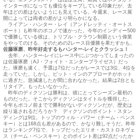
インターボになっても優位をキープしている印象だが、去
年ほどの差はないようにも見えている。今週末、レース展
開によっては両者の差がより明らかになる。
ライアン・ハンター・レイ（アンドレッティ・オートス
ポート）も昨年のポコノで速かった。今年のインディー500
で優勝している彼は、トリプル・クラウン制覇という偉業
をやってのける、そのための2レース目優勝を果たすかも。
佐藤琢磨、昨年好走するもハンター-レイとクラッシュ！
去年、ハンター-レイにレース中にぶつかってしまったの
は佐藤琢磨（AJ・フォイト・エンタープライゼス）だっ
た。琢磨も速く、予選は7位だったがレースでは3位、4位を
走っていた。しかし、ピット・インのアプローチがホット
に過ぎた。急減速したが間に合わなかった。結果は2台とも
リタイア。もったいなかった。
昨年のディクソンは勝利は、彼にとってシーズン最初の
ものだった。そこからディクソンはタイトルを獲得した。
今年もポコノ前までで勝利がないディクソンだが、歴史は
繰り返されるだろうか？ ディクソンのポイント・スタン
ディングは9位。トップのウィル・パワー（チーム・ペンス
キー）とは168点も差があるので、かなり難しそうだ。昨年
はランキング7位で、トップだったエリオ・カストロネヴェ
ス（チーム・ペンスキー）とのポイント差は92点だったか