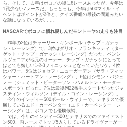
ら。そして、去年はポコノの後に8レースあったが、今年は
1戦少ない7レースだ。もっとっも、今年は500マイル・イ
ベントはポイントが2倍と、クイズ番組の最後の問題みたい
な話になっているが……。
NASCARでポコノに慣れ親しんだモントーヤの走りも注目
昨年の2位はチャーリー・キンボール（チップ・ガナッ
シ・レーシング）で、3位はダリオ・フランキッティ（ター
ゲット・チップ・ガナッシ・レーシング）だった。ペンシ
ルヴェニアが地元のオーナー、チップ・ガナッシにとって
はとても嬉しい1-2-3フィニッシュとなっていたワケ。4位
はパワー、5位はジョセフ・ニューガーデン（サラ・フィッ
シャー・ハートマン・レーシング）、6位はシモン・パジェ
ノー（シュミット・ピーターソン・ハミルトン・モーター
スポーツ）だった。7位は最後列22番手スタートだったジャ
スティン・ウィルソン（デイル・コイン・レーシング）。
今年のインディー500ポール・ウィナーで、テキサスで優
勝しているエド・カーペンター（エド・カーペンター・レ
ーシング）は、ポコノでも優勝候補。
では、今年のインディー500とテキサスでのファイアスト
ン600、両レースでトップ5入りしているドライヴァーが一