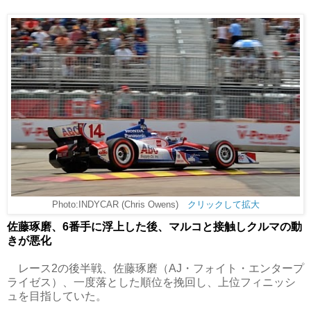
Photo:INDYCAR (Chris Owens)
クリックして拡大
佐藤琢磨、6番手に浮上した後、マルコと接触しクルマの動
きが悪化
レース2の後半戦、佐藤琢磨（AJ・フォイト・エンタープ
ライゼス）、一度落とした順位を挽回し、上位フィニッシ
ュを目指していた。