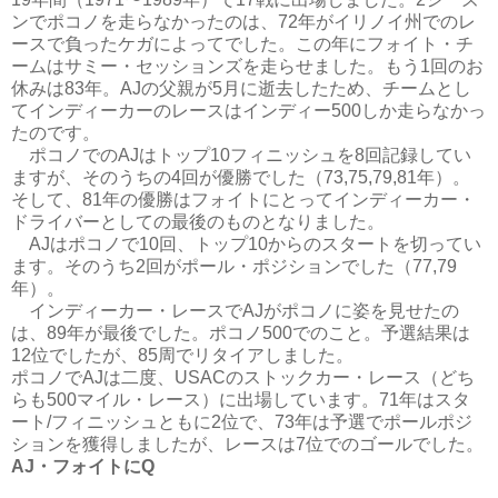
ンでポコノを走らなかったのは、72年がイリノイ州でのレ
ースで負ったケガによってでした。この年にフォイト・チ
ームはサミー・セッションズを走らせました。もう1回のお
休みは83年。AJの父親が5月に逝去したため、チームとし
てインディーカーのレースはインディー500しか走らなかっ
たのです。
ポコノでのAJはトップ10フィニッシュを8回記録してい
ますが、そのうちの4回が優勝でした（73,75,79,81年）。
そして、81年の優勝はフォイトにとってインディーカー・
ドライバーとしての最後のものとなりました。
AJはポコノで10回、トップ10からのスタートを切ってい
ます。そのうち2回がポール・ポジションでした（77,79
年）。
インディーカー・レースでAJがポコノに姿を見せたの
は、89年が最後でした。ポコノ500でのこと。予選結果は
12位でしたが、85周でリタイアしました。
ポコノでAJは二度、USACのストックカー・レース（どち
らも500マイル・レース）に出場しています。71年はスタ
ート/フィニッシュともに2位で、73年は予選でポールポジ
ションを獲得しましたが、レースは7位でのゴールでした。
AJ・フォイトにQ