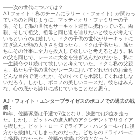
――次の世代については？
AJ.フォイト：私のチームにラリー（・フォイト）が関わっ
ているのと同じように、マッティオリ・ファミリーの子
供、そして孫の世代もサーキット運営に携わっている。両
親、そして祖父、祖母と同じ道を辿りたいと彼らが考えて
いるというのは嬉しい。ドクの子供の世代がサーキットに
注ぎ込んだ額の大きさを知ったら、ドクは子供たち、孫た
ちにその仕事に全力を投入して欲しいと考えると思う。私
の父も同じで、レースに大金を注ぎ込んだのだから、私に
一生懸命やり続けて欲しいと考えていた。ドクも私の父親
も、私たち子供の世代がレースにおいてどれだけのお金を
どんな目的で使ったか、そのすべてを承認してくれはしな
いだろう。しかし、ポコノの美しいコースだ。彼らはみん
な、心の底から誇りに感じていることだと思う。
AJ・フォイト・エンタープライゼスのポコノでの過去の戦
績：
昨年、佐藤琢磨は予選で7位となり、決勝では3位を走っ
た。しかし、ピットへの進入時のアクシデントでリタイア
を喫した。ピット・ロードでライアン・ハンター-レイに後
方から接触してしまったのだった。どちらのドライバーに
も怪我はなかった。佐藤の成績は22位となった。