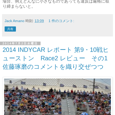
場合、例えどんなに小さなものであっても違反は厳格に取
り締まらないと。
Jack Amano
時刻:
13:09
1 件のコメント:
共有
2014年7月2日水曜日
2014 INDYCAR レポート 第9・10戦ヒ
ューストン Race2 レビュー その1
佐藤琢磨のコメントを織り交ぜつつ