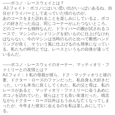
――ポコノ・レースウェイとは？
AJ.フォイト：ポコノにはいい思い出がいっぱいあるね、自
分がドライバーとして走っていた頃のものが。
あのコースをまた訪れることを楽しみにしているよ。ポコ
ノの好きだった点は、同じコーナーがふたつないところ。
どのコーナーも独特なんだ。ドライバーの腕が試されるコ
ースで、マシンのハンドリングを好いものに仕上げなけれ
ばならない。今のマシンは当時のものと比べて断然ハンド
リングが良く、そういう風に仕上げるのも簡単になってい
る。私たちの時代とでは、レースというもの自体が違って
いるんだ。
――ポコノ・レースウェイのオーナー、マッティオリ・フ
ァミリーとの友情とは？
AJ.フォイ：ト私の母親が彼ら、ドク・マッティオリと彼の
妻、ドクター・ローズのファンだった。私自身も大好きだ
った。いつも本当に良くしてくれた。私の父と母は、私の
レースがあると、マッティオリ・ファミリーに会うあめに
ポコノを訪れていた。彼らはとても良い友達だった。残念
ながらドクター・ローズ以外はもうみんな亡くなってしま
ったが、今年また彼女に会えるのを私は楽しみにしてい
る。