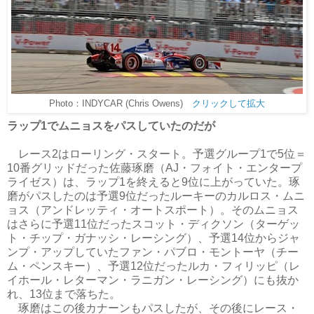
Photo：INDYCAR (Chris Owens)
クリックして拡大
ラップ1でムニョスをパスしていたのだが
レース2はローリング・スタート。予選グループ1で5位＝
10番グリッドだった佐藤琢磨（AJ・フォイト・エンタープ
ライゼス）は、ラップ1を終えると9位に上がっていた。琢
磨がパスしたのは予選9位だったルーキーのカルロス・ムニ
ョス（アンドレッティ・オートスポート）。そのムニョス
はさらに予選11位だったスコット・ディクソン（ターゲッ
ト・チップ・ガナッシ・レーシング）、予選14位からジャ
ンプ・アップしていたファン・パブロ・モントーヤ（チー
ム・ペンスキー）、予選12位だったルカ・フィリッピ（レ
イホール・レターマン・ラニガン・レーシング）にも抜か
れ、13位まで落ちた。
琢磨はこの後カナーンもパスしたが、その後にレース・