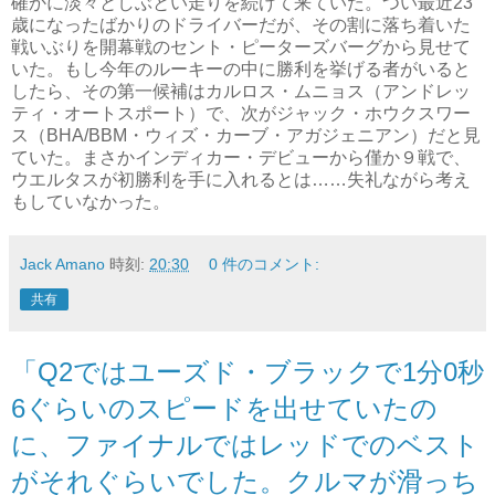
確かに淡々としぶとい走りを続けて来ていた。つい最近23
歳になったばかりのドライバーだが、その割に落ち着いた
戦いぶりを開幕戦のセント・ピーターズバーグから見せて
いた。もし今年のルーキーの中に勝利を挙げる者がいると
したら、その第一候補はカルロス・ムニョス（アンドレッ
ティ・オートスポート）で、次がジャック・ホウクスワー
ス（BHA/BBM・ウィズ・カーブ・アガジェニアン）だと見
ていた。まさかインディカー・デビューから僅か９戦で、
ウエルタスが初勝利を手に入れるとは……失礼ながら考え
もしていなかった。
Jack Amano
時刻:
20:30
0 件のコメント:
共有
「Q2ではユーズド・ブラックで1分0秒
6ぐらいのスピードを出せていたの
に、ファイナルではレッドでのベスト
がそれぐらいでした。クルマが滑っち