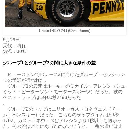
Photo:INDYCAR (Chris Jones)
6月29日
天候：晴れ
気温：30℃
グループ1とグループ2の間に大きな条件の差
ヒューストンでのレース2に向けたグループ・セッション
での予選が行われた。
グループ1の最速はルーキーのミカイル・アレシン（シュ
ミット・ピーターソン・モータースポーツ）だった。彼の
ベスト・ラップは1分00秒2493だった
。
グループ2のトップはエリオ・カストロネヴェス（チー
ム・ペンスキー）だった。こちらのラップタイムは59秒
1702。カストロネヴェスはアレシンより1秒以上も速かっ
た。その差はどこにあったのかというと、一番の違いは走