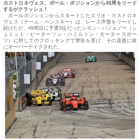
カストロネヴェス、ポール・ポジションから48周をリード
するがクラッシュ！
ポールポジションからスタートしたエリオ・カストロネ
ヴェス（チーム・ペンスキー）は、レース序盤をリードし
続けたが、49周目に予選3位だったシモン・パジェノー（シ
ュミット・ピーターソン・ハミルトン・モータースポー
ツ）に対してのブロッキングで警告を受け、その直後に彼
にオーバーテイクされた。