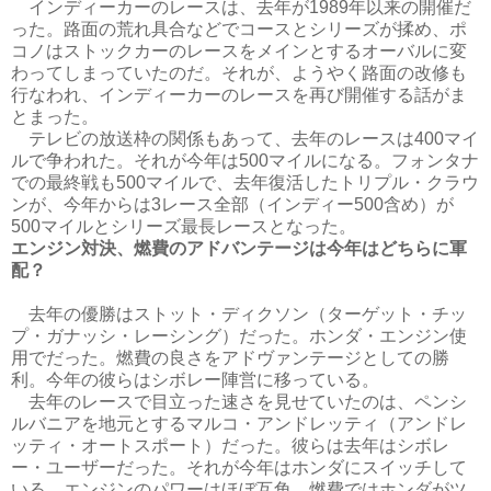
インディーカーのレースは、去年が1989年以来の開催だ
った。路面の荒れ具合などでコースとシリーズが揉め、ポ
コノはストックカーのレースをメインとするオーバルに変
わってしまっていたのだ。それが、ようやく路面の改修も
行なわれ、インディーカーのレースを再び開催する話がま
とまった。
テレビの放送枠の関係もあって、去年のレースは400マイ
ルで争われた。それが今年は500マイルになる。フォンタナ
での最終戦も500マイルで、去年復活したトリプル・クラウ
ンが、今年からは3レース全部（インディー500含め）が
500マイルとシリーズ最長レースとなった。
エンジン対決、燃費のアドバンテージは今年はどちらに軍
配？
去年の優勝はストット・ディクソン（ターゲット・チッ
プ・ガナッシ・レーシング）だった。ホンダ・エンジン使
用でだった。燃費の良さをアドヴァンテージとしての勝
利。今年の彼らはシボレー陣営に移っている。
去年のレースで目立った速さを見せていたのは、ペンシ
ルバニアを地元とするマルコ・アンドレッティ（アンドレ
ッティ・オートスポート）だった。彼らは去年はシボレ
ー・ユーザーだった。それが今年はホンダにスイッチして
いる。エンジンのパワーはほぼ互角。燃費ではホンダがツ