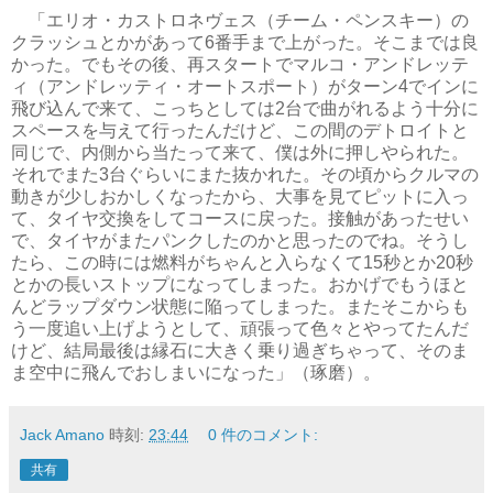
「エリオ・カストロネヴェス（チーム・ペンスキー）の
クラッシュとかがあって6番手まで上がった。そこまでは良
かった。でもその後、再スタートでマルコ・アンドレッテ
ィ（アンドレッティ・オートスポート）がターン4でインに
飛び込んで来て、こっちとしては2台で曲がれるよう十分に
スペースを与えて行ったんだけど、この間のデトロイトと
同じで、内側から当たって来て、僕は外に押しやられた。
それでまた3台ぐらいにまた抜かれた。その頃からクルマの
動きが少しおかしくなったから、大事を見てピットに入っ
て、タイヤ交換をしてコースに戻った。接触があったせい
で、タイヤがまたパンクしたのかと思ったのでね。そうし
たら、この時には燃料がちゃんと入らなくて15秒とか20秒
とかの長いストップになってしまった。おかげでもうほと
んどラップダウン状態に陥ってしまった。またそこからも
う一度追い上げようとして、頑張って色々とやってたんだ
けど、結局最後は縁石に大きく乗り過ぎちゃって、そのま
ま空中に飛んでおしまいになった」（琢磨）。
Jack Amano
時刻:
23:44
0 件のコメント:
共有