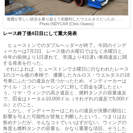
燃費が苦しい状況を乗り超えて初勝利したウエルタスだったが……
Photo:INDYCAR (Chris Owens)
レース終了後4日目にして重大発表
ヒューストンでのダブルヘッダーが終了。今回のインデ
ィーカーは7月2日、レース後の火曜日ではなく水曜日と、
今年の前例より1日遅れて、常識より4日遅い車両違反に関
する発表を行った。
それによれば、ヒューストンで土曜日に行なわれたレース
1のゴール後の車検で、優勝したカルロス・ウエルタスの18
号車にふたつの違反が見つかったため、インディーカーは
デイル・コイン・レーシングに対して罰金を課したとい
う。リヤ・ウィングの高さ違反と、燃料タンクの容量違反
で、罰金はトータル10,000ドル（それぞれの違反で5,000ド
ル）とのこと。
しかし、インディーカーはこれらの違反が決勝の順位に
影響を与えた可能性が皆無と判断したという。つまりはお
咎めナシだが、そんなコトでいいはずがない。ウィングの
角度も燃料タンクの容量も、かなり重要な項目。そうした