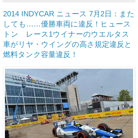
2014 INDYCAR ニュース 7月2日：また
しても……優勝車両に違反！ヒュース
トン レース1ウイナーのウエルタス
車がリヤ・ウイングの高さ規定違反と
燃料タンク容量違反！