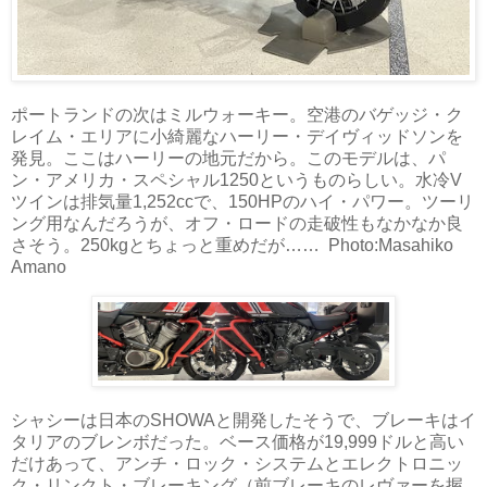
ポートランドの次はミルウォーキー。空港のバゲッジ・ク
レイム・エリアに小綺麗なハーリー・デイヴィッドソンを
発見。ここはハーリーの地元だから。このモデルは、パ
ン・アメリカ・スペシャル1250というものらしい。水冷V
ツインは排気量1,252ccで、150HPのハイ・パワー。ツーリ
ング用なんだろうが、オフ・ロードの走破性もなかなか良
さそう。250kgとちょっと重めだが…… Photo:Masahiko
Amano
シャシーは日本のSHOWAと開発したそうで、ブレーキはイ
タリアのブレンボだった。ベース価格が19,999ドルと高い
だけあって、アンチ・ロック・システムとエレクトロニッ
ク・リンクト・ブレーキング（前ブレーキのレヴァーを握