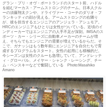
グラン・プリ・オヴ・ポートランドのスタート前、ハドル
を組むマーカス・アームストロングのチーム。日本人クル
ーの須藤翔太クンや、ドライヴァー・コーチのダリオ・フ
ランキッティの顔が見える。アームストロングの右隣り
が、彼を担当するエンジニアのアンジェラ・アシュモア。
HRCのエンジニアもひとりは女性がついている。近頃のイ
ンディーカーではエンジニアの人手不足が深刻。IMSAのス
ポーツ・カー・シリーズに自動車メーカーのチームが増
え、そちらでもエンジニアの需要が増えているからだ。そ
こで、ガナッシはもう数年前にエンジニアを自分たちで育
成するプログラムをスタート。女性の起用にも積極的だ。
今シーズンは女性のクルーも急増していて、アンドレッテ
ィ・グローバル、メイヤー・シャンク・レーシング、チー
ム・ペンスキーなどで奮闘している Photo:Masahiko
Amano