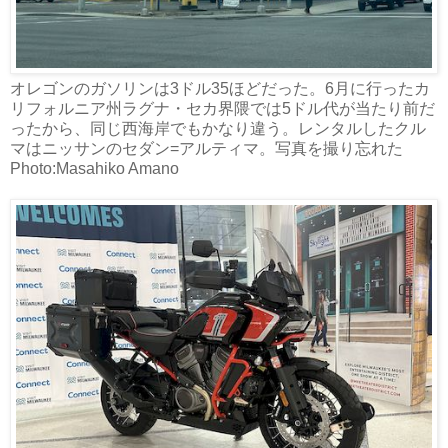
オレゴンのガソリンは3ドル35ほどだった。6月に行ったカ
リフォルニア州ラグナ・セカ界隈では5ドル代が当たり前だ
ったから、同じ西海岸でもかなり違う。レンタルしたクル
マはニッサンのセダン=アルティマ。写真を撮り忘れた
Photo:Masahiko Amano