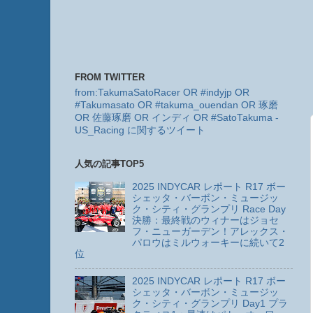
FROM TWITTER
from:TakumaSatoRacer OR #indyjp OR
#Takumasato OR #takuma_ouendan OR 琢磨
OR 佐藤琢磨 OR インディ OR #SatoTakuma -
US_Racing に関するツイート
人気の記事TOP5
2025 INDYCAR レポート R17 ボー
シェッタ・バーボン・ミュージッ
ク・シティ・グランプリ Race Day
決勝：最終戦のウィナーはジョセ
フ・ニューガーデン！アレックス・
パロウはミルウォーキーに続いて2
位
2025 INDYCAR レポート R17 ボー
シェッタ・バーボン・ミュージッ
ク・シティ・グランプリ Day1 プラ