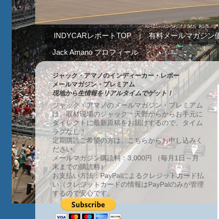
INDYCARレポートTOP
有料メールマガジン
Jack Amano プロフィール
ジャック・アマノのインディーカー・レポー
メールマガジン・プレミアム
現地から生情報をリアルタイムでゲット！
ジャック・アマノのメールマガジン・プレミアム
は、取材現場のジャック・天野からからお手元に
ダイレクトに最新原稿をお届けするので、タイム
ラグなし！
定期購読ご希望の方は、こちらからお申し込みく
ださい。
メールマガジン購読料：3,000円 （毎月1日～月
末までの購読料）
お支払い方法：PayPalによるクレジットカード払
い（クレジットカードの情報はPayPalのみが管理
するので安心です。