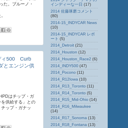
った。ブルーノ・
インディーな一日
(17)
2014 佐藤琢磨コメント
た。
(80)
2014-15_INDYCAR News
(10)
2014-15_INDYCAR レポ
ート
(5)
2014_Detroit
(21)
2014_Houston
(12)
ィ500 Curb
2014_Houston_Race2
(6)
ンダとエンジン供
2014_INDY500
(47)
2014_Pocono
(11)
2014_R12Iowa
(10)
2014_R13_Toronto
(11)
2014_R14_Toronto
(5)
HPDはチップ・ガ
2014_R15_Mid-Ohio
(14)
ンを供給する」との
2014_R16_Milwaukee
、チップ・ガナッ
(14)
2014_R17_Sonoma
(13)
2014_R18_Fontana
(13)