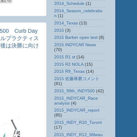
2014_Schedule
(1)
2014_Season_celebratio
n
(1)
2014_Texas
(13)
0 Curb Day
2015
(3)
ナルプラクティス
2015 Barber open test
(8)
、後は決勝に向け
2015 INDYCAR News
(70)
2015 R1 st
(14)
2015 R2 NOLA
(15)
2015 R9_Texas
(14)
2015 佐藤琢磨コメント
(81)
2015_99th_INDY500
(42)
2015_INDYCAR_Race
analysis
(4)
2015_INDYCAR_report
(85)
2015_INDY_R10_Toront
(17)
2015_INDY_R12_Milwau