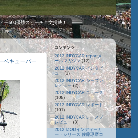
ィー500優勝スピーチ全文掲載！
コンテンツ
2012 INDYCAR reportメ
ーベキューパー
ールマガジン
(12)
2012 INDYCAR インタビ
ュー
(1)
2012 INDYCAR シーズン
レビュー
(2)
2012 INDYCAR ニュース
(105)
2012 INDYCAR レポート
(101)
2012 INDYCAR レースプ
レビュー
(3)
2012 IZODインディーカ
ー・シリーズ 佐藤琢磨コ