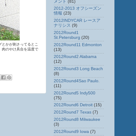
メント
(81)
2012-2013 オフシーズン
情報
(23)
2012INDYCAR レースア
ナリシス
(9)
2012Round1
St.Petersburg
(20)
グとかが刺さってるとこ
2012Round11 Edmonton
、肉のやけ具合を温度で
(13)
2012Round2 Alabama
(12)
2012Round3 Long Beach
(8)
2012Round4Sao Paulo.
(11)
2012Round5 Indy500
(75)
2012Round6 Detroit
(15)
2012Round7 Texas
(7)
2012Round8 Milwaukee
(3)
2012Round9 Iowa
(7)