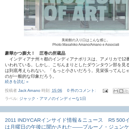
美術館の入り口はこんな感じ。
Photo:Masahiko Amano/Amano e Associati
豪華かつ膨大！ 圧巻の所蔵品
インディアナ州々都のインディアナポリスは、アメリカで12
いわれている。しかし、こぢんまりとしたダウンタウン部を見る
は到底考えられない。「もっと小さいだろう。見栄張ってんじゃ
のが一般的な印象だろう。
続きを読む »
投稿者
Jack Amano
時刻:
15:06
0 件のコメント:
ラベル:
ジャック・アマノのインディーな1日
2011 INDYCARインサイド情報＆ニュース R5 500
は月曜日の午後に聞かされた――ブルーノ・ジュン