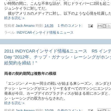
い時間の間に、こんな不幸な話が、同じドライバーに2回も起こ
ジュンケイラに対してだ。
彼がアメリカのメディアに対し、以下のような心境を吐露し
続きを読む »
投稿者
Jack Amano
時刻:
14:36
1 件のコメント:
ラベル:
INDYCARインサイド情報＆ニュース
2011 INDYCARインサイド情報&ニュース R5 インデ
Day "2012年、チップ・ガナッシ・レーシングがホ
給契約を締結！”
両者の契約期間は複数年の模様
「エンジン･メーカー同士の戦いが始まる来シーズン、ホンダと
ナッシ・レーシングがエントリーするすべてのマシンにエンジ
発表が今日、カーブデイのプラクティスが始まる前にホンダと
シ・レーシングの双方からなされた。
続きを読む »
投稿者
Jack Amano
時刻:
10:09
0 件のコメント: