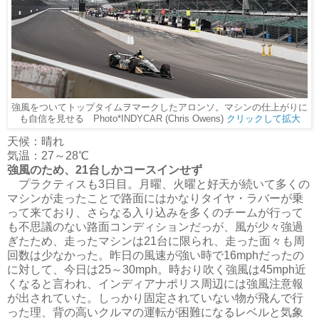
強風をついてトップタイムヲマークしたアロンソ。マシンの仕上がりに
も自信を見せる Photo*INDYCAR (Chris Owens)
クリックして拡大
天候：晴れ
気温：27～28℃
強風のため、21台しかコースインせず
プラクティスも3日目。月曜、火曜と好天が続いて多くの
マシンが走ったことで路面にはかなりタイヤ・ラバーが乗
って来ており、さらなる入り込みを多くのチームが行って
も不思議のない路面コンディションだっが、風が少々強過
ぎたため、走ったマシンは21台に限られ、走った面々も周
回数は少なかった。昨日の風速が強い時で16mphだったの
に対して、今日は25～30mph。時おり吹く強風は45mph近
くなると言われ、インディアナポリス周辺には強風注意報
が出されていた。しっかり固定されていない物が飛んで行
った理、背の高いクルマの運転が困難になるレベルと気象