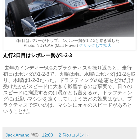
2日目はパワーがトップ。シボレー勢が1-2-3と巻き返した
Photo:INDYCAR (Matt Fraver)
クリックして拡大
走行2日目はシボレー勢が1-2-3
去年のインディー500のプラクティスを振り返ると、走行
初日はホンダの1-2-3で、火曜は雨。水曜にホンダは1-2を取
り、木曜は1-2-3だった。ドラフティングの恩恵をどれだけ
受けたかがスピードに大きく影響するのは事実で、日々の
スピードに拘泥するのは愚かとも言えるが、ドラフティン
グには遅いマシンを速くしてしまうほどの効果はない。プ
ラクティスで速いのは、マシンに元々のスピードがあると
いうことだ。
Jack Amano
時刻:
12:00
2 件のコメント: