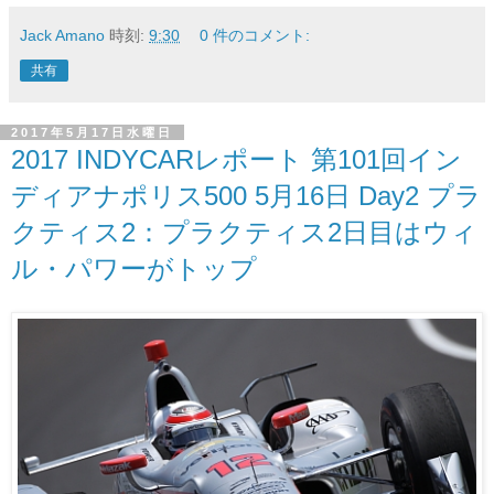
Jack Amano
時刻:
9:30
0 件のコメント:
共有
2017年5月17日水曜日
2017 INDYCARレポート 第101回イン
ディアナポリス500 5月16日 Day2 プラ
クティス2：プラクティス2日目はウィ
ル・パワーがトップ