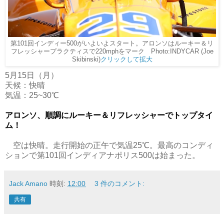
第101回インディー500がいよいよスタート。アロンソはルーキー＆リ
フレッシャープラクティスで220mphをマーク Photo:INDYCAR (Joe
Skibinski)
クリックして拡大
5月15日（月）
天候：快晴
気温：25~30℃
アロンソ、順調にルーキー＆リフレッシャーでトップタイ
ム！
空は快晴。走行開始の正午で気温25℃。最高のコンディ
ションで第101回インディアナポリス500は始まった。
Jack Amano
時刻:
12:00
3 件のコメント:
共有