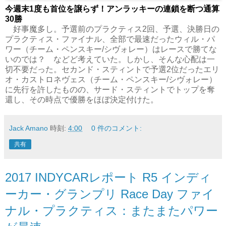
今週末1度も首位を譲らず！アンラッキーの連鎖を断つ通算
30勝
好事魔多し。予選前のプラクティス2回、予選、決勝日の
プラクティス・ファイナル、全部で最速だったウィル・パ
ワー（チーム・ペンスキー/シヴォレー）はレースで勝てな
いのでは？ などど考えていた。しかし、そんな心配は一
切不要だった。セカンド・スティントで予選2位だったエリ
オ・カストロネヴェス（チーム・ペンスキー/シヴォレー）
に先行を許したものの、サード・スティントでトップを奪
還し、その時点で優勝をほぼ決定付けた。
Jack Amano
時刻:
4:00
0 件のコメント:
共有
2017 INDYCARレポート R5 インディ
ーカー・グランプリ Race Day ファイ
ナル・プラクティス：またまたパワー