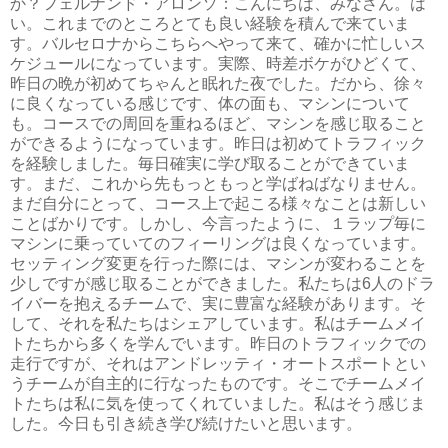
か？
フェルナンド・アロンソ：こんにちは、みなさん。は
い。これまでのところとても良い経験を積んで来ていま
す。バルセロナからこちらへやって来て、確かに忙しいス
ケジュールになっています。実際、時差ボケがひどくて、
昨日の晩が初めてちゃんと眠れた夜でした。だから、徐々
に良くなっている感じです、体の面も、マシンについて
も。コースでの周回を重ねるほど、マシンを感じ取ること
ができるようになっています。昨日は初めてトラフィック
を経験しました。毎日確実に学び取ることができていま
す。まだ、これから先もっともっと学ばねばなりません。
まだ自分にとって、コース上で起こる様々なことは新しい
ことばかりです。しかし、今言ったように、１ラップ毎に
マシンに乗っていてのフィーリングは良くなっています。
セッティング変更を行った際には、マシンが変わることを
少しですが感じ取ることができました。私たちは6人のドラ
イバーを抱えるチームで、実に豊富な経験があります。そ
して、それを私たちはシェアしています。私はチームメイ
トたちから多くを学んでいます。昨日のトラフィックでの
走行ですが、それはアンドレッティ・オートスポートとい
うチームが自主的に行なったものです。そこでチームメイ
トたちは私に気を使ってくれていました。私はそう感じま
した。今日も引き続き学び続けたいと思います。