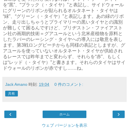
を“黒”、“ブラック（・タイヤ）”と表記し、サイドウォール
にグリーンのリボンが貼られるオルタネート・タイヤは
“緑”、“グリーン（・タイヤ）”と表記します。あの緑のリボ
ン、走り出しちゃうとプライマリーの黒いタイヤとの識別
が難しくて困るんですけど、ブリヂストン・ファイアスト
ン社の画期的技術＝グアユールという北米産植物を原料と
したラバーのレーシング・タイヤへの導入には敬意を表し
ます。第3戦ロングビーチからも同様の表記としますが、グ
アユールを使っていないオルタネート・タイヤが供給され
るレースでは昨年までと変わらず、それらを“赤”、もしく
は“レッド（・タイヤ）”と書きます。それらのタイヤはサイ
ドウォールのリボンが赤ですし……ね。
Jack Amano
時刻:
19:04
0 件のコメント:
共有
‹
›
ホーム
ウェブ バージョンを表示