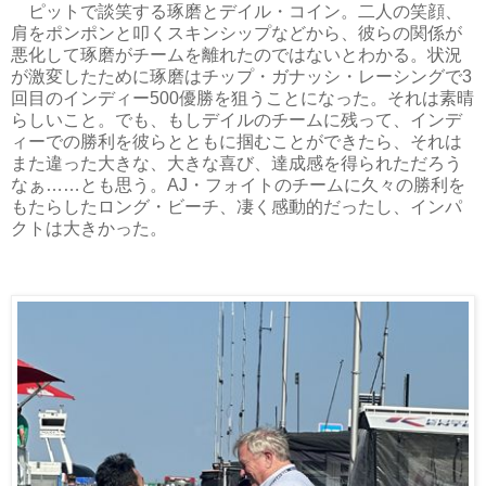
ピットで談笑する琢磨とデイル・コイン。二人の笑顔、
肩をポンポンと叩くスキンシップなどから、彼らの関係が
悪化して琢磨がチームを離れたのではないとわかる。状況
が激変したために琢磨はチップ・ガナッシ・レーシングで3
回目のインディー500優勝を狙うことになった。それは素晴
らしいこと。でも、もしデイルのチームに残って、インデ
ィーでの勝利を彼らとともに掴むことができたら、それは
また違った大きな、大きな喜び、達成感を得られただろう
なぁ……とも思う。AJ・フォイトのチームに久々の勝利を
もたらしたロング・ビーチ、凄く感動的だったし、インパ
クトは大きかった。