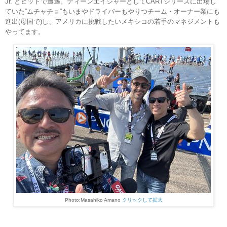
Jr. とピットで遭遇。ティーンエイジャーとしてCARTシリーズに出場し
ていた”ムチャチョ”もいまやドライバーもやりつチーム・オーナー業にも
進出(母国で)し、アメリカに挑戦したいメキシコの若手のマネジメントも
やってます。
Photo:Masahiko Amano
クリックして拡大