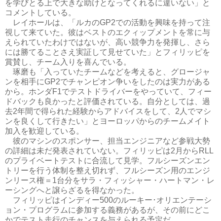
を学びとる上で大きな助けとなってくれるに違いない」と
コメントしている。
レイホールは、「ルカのGP2での活動を興味を持って注
視して来ていた。彼はベストのエクィップメントを常に与
えられていたわけではないが、高い競争力を発揮し、さら
には勝てることさえ実証して見せていた」とフィリッピを
賞賛し、チーム入りを喜んでいる。
琢磨も「入っていたチームなどを考えると、グロージャ
ンを相手にGP2でチャンピオン争いをしたのは実力がある
から。ホンダF1でテストドライバーをやっていて、フィー
ドバックも良かったと評価されている。自分としては、過
去2年間で得られた経験からアドバイスをして、2人でマシ
ンを良くして行きたい」とヨーロッパからのチームメイト
加入を歓迎している。
彼のマシンのスポンサー、担当エンジニアなど参戦大勢
の詳細は未だ発表されていない。フィリッピは2月からRLL
のプライベートテストに合流して見学。フルシーズンエン
トリーを行う体制を整え切れず、フルシーズン用のエンジ
ンリース権＝1台分をサラ・フィッシャー・ハートマン・レ
ーシングへと譲らざるを得なかった。
フィリッピはインディー500のルーキー･オリエンテーシ
ョン・プログラムに参加する義務があるが、その前にどこ
かでテスト走行のチャンスを与えられる予定だ。