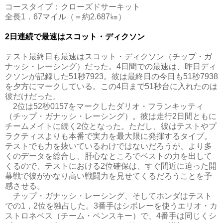
コースタイプ：クローズドサーキット
全長1．67マイル（＝約2.687㎞）
2日連続で最速はスコット・ディクソン
テスト最終日も最速はスコット・ディクソン（チップ・ガ
ナッシ・レーシング）だった。4日間での最速は、昨日ディ
クソンが記録した51秒7923。彼は最終日の今日も51秒7938
を夕方にマークしている。この4日まで51秒台に入れたのは
彼だけだった。
2位は52秒0157をマークしたダリオ・フランキッティ
（チップ・ガナッシ・レーシング）。彼は走行2日間ともに
チームメイトに続く2位となった。ただし、彼はテストやプ
ラクティスよりも本番で実力を最大限に発揮するタイプ。
テストでも力を抜いているわけではないだろうが、より多
くのデータを総合し、肝心なところでベストの力を出して
くるので、テストにおける2位確保は、すぐ間近に迫った開
幕戦で彼がかなり高い戦闘力を見せてくるだろうことを予
感させる。
チップ・ガナッシ・レーシング、そしてホンダはテスト
での1，2位を独占した。3番手はシボレーを使うエリオ・カ
ストロネベス（チーム・ペンスキー）で、4番手は同じくシ