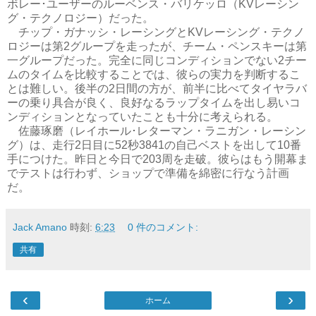
ボレー･ユーザーのルーベンス・バリケッロ（KVレーシン
グ・テクノロジー）だった。
チップ・ガナッシ・レーシングとKVレーシング・テクノ
ロジーは第2グループを走ったが、チーム・ペンスキーは第
一グループだった。完全に同じコンディションでない2チー
ムのタイムを比較することでは、彼らの実力を判断するこ
とは難しい。後半の2日間の方が、前半に比べてタイヤラバ
ーの乗り具合が良く、良好なるラップタイムを出し易いコ
ンディションとなっていたことも十分に考えられる。
佐藤琢磨（レイホール･レターマン・ラニガン・レーシン
グ）は、走行2日目に52秒3841の自己ベストを出して10番
手につけた。昨日と今日で203周を走破。彼らはもう開幕ま
でテストは行わず、ショップで準備を綿密に行なう計画
だ。
Jack Amano
時刻:
6:23
0 件のコメント:
共有
‹
›
ホーム