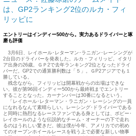
は、GP2ランキング2位のルカ・フィ
リッピに
エントリーはインディー500から。実力あるドライバーと琢
磨も評価
3月6日、レイホール･レターマン･ラニガン･レーシングが
2台目のドライバーを発表した。ルカ・フィリッピ。イタリ
ア出身の26歳。ＧＰ2で去年ランキング2位となったドライ
バーだ。GP2での通算勝利数は「５」。ＧP2アジアでも１
勝している。
残念ながら、フィリッピは開幕戦からの出場はできな
い。彼が第96回インディー500から最終戦までエントリー
することとなった。カーナンバーは30番になるという。
「レイホール･レターマン・ラニガン・レーシングの一員
になれるなんて素晴らしい。レーシング･ドライバーである
と同時に熱烈なるレースファンである身としては、ボビー･
レイホールのような伝説的なチーム・オーナーの下で走れ
るのはうれしい驚きだ。彼は僕が今年、アメリカでの初め
てのオープンホイールレースを戦う上で必要な新しい物事