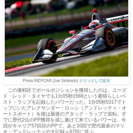
Photo:INDYCAR (Joe Skibinski)
クリックして拡大
この激戦区でポールポジションを獲得したのは、ユーズ
ド・レッド・タイヤでも1分05秒1569という素晴らしいベ
スト・ラップを記録したパワーだった。1分05秒5317でト
ップにいたアレクサンダー・ロッシ（アンドレッティ・オ
ートスポート）を彼は最後のアタック・ラップで逆転。す
でに歴代2位のPP獲得を成し遂げて来ているパワーは、今
回がキャリア57回目のPPで、あと10回で歴代最多のマリ
オ・アンドレッティの大記録＝67回に並ぶ。