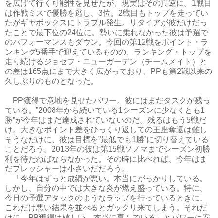
を広げて行く可能性を見せたが、現実はその真逆に。1戦目
は作戦ミスで優勝を逃し、3位。2戦目もトップを走ってい
たがギヤボックスにトラブル発生。リタイアが彼だけだっ
たことで最下位の24位に。勢いに乗れなかった彼は予選で
のパフォーマンスもダウン。今回の第12戦をポイント・ラ
ンキング5番手で迎えているものの、ランキング・トップを
走り続けるジョセフ・ニューガーデン（チームメイト）と
の差は165点にまで大きく広がっており、PPも第2戦以来の
久しぶりのものとなった。
PP獲得で意地を見せたパワー。彼にはまだタスクが残っ
ている。”2008年から続いている1シーズンに少なくとも1
勝”が今年はまだ達成されていないのだ。残るはもう5戦だ
け。大きなポイント差をひっくり返しての王座奪還は難し
そうなだけに、彼は目標を”最低でも1勝”に切り替えている
ことだろう。2013年の彼は第15戦ソノマまでシーズン初勝
利を待たねばならなかった。その時に比べれば、今年はま
だプレッシャーは小さいだだろう。
「今年はずっと成績が悪い。本当にがっかりしている。
しかし、自分の中では大きな炎が燃え盛っている。特に、
今日の予選アタックのようなラップを行っているときに。
これだけ悪い結果を並べるとガックリ来てしまう。それだ
けに、PP獲得は嬉しい。本当に喜んでいる」とパワーは安