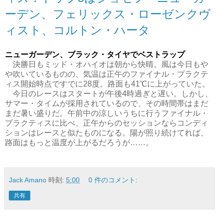
ーデン、フェリックス・ローゼンクヴ
ィスト、コルトン・ハータ
ニューガーデン、ブラック・タイヤでベストラップ
決勝日もミッド・オハイオは朝から快晴。風は今日もや
や吹いているものの、気温は正午のファイナル・プラクテ
ィス開始時点ですでに28度。路面も41℃に上がっていた。
今日のレースはスタートが午後4時過ぎと遅い。しかし、
サマー・タイムが採用されているので、その時間帯はまだ
まだ暑い盛りだ。午前中の涼しいうちに行うファイナル・
プラクティスに比べ、正午からのセッションならコンディ
ションはレースと似たものになる。陽が照り続けてれば、
路面はもっと温度が上がるだろうが……。
Jack Amano
時刻:
5:00
0 件のコメント:
共有