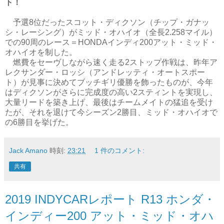
ト！
予選8位だったスコット・ディクソン（チップ・ガナッ
シ・レーシング）がミッド・オハイオ（全長2.258マイル）
での90周のレース＝HONDAインディ200アット・ミッド・
オハイオを制した。
燃費をセーヴしながら速く走る2ストップ作戦は、昨年ア
レクサンダー・ロッシ（アンドレッティ・オートスポー
ト）が見事に決めてブッチギリ優勝を飾ったものが、今年
はディクソンがさらに完成度の高い2スティントを実現し、
大量リードを築き上げ、最後はチームメイトの猛追を受け
たが、それを退けて今シーズン2勝目、ミッド・オハイオで
の6勝目を挙げた。
Jack Amano
時刻:
23:21
1 件のコメント:
共有
2019 INDYCARレポート R13 ホンダ・
インディー200 アット・ミッド・オハ