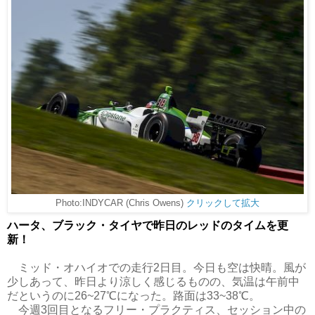
Photo:INDYCAR (Chris Owens)
クリックして拡大
ハータ、ブラック・タイヤで昨日のレッドのタイムを更
新！
ミッド・オハイオでの走行2日目。今日も空は快晴。風が
少しあって、昨日より涼しく感じるものの、気温は午前中
だというのに26~27℃になった。路面は33~38℃。
今週3回目となるフリー・プラクティス、セッション中の