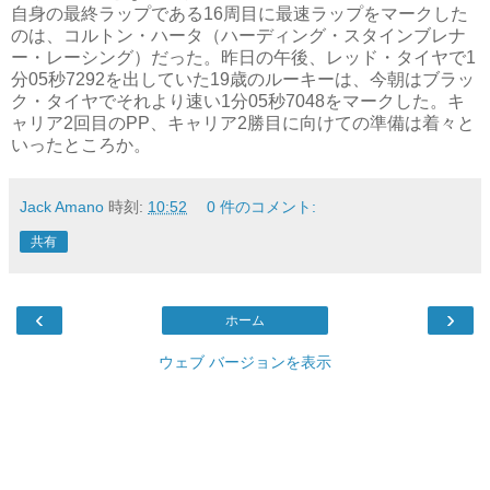
自身の最終ラップである16周目に最速ラップをマークした
のは、コルトン・ハータ（ハーディング・スタインブレナ
ー・レーシング）だった。昨日の午後、レッド・タイヤで1
分05秒7292を出していた19歳のルーキーは、今朝はブラッ
ク・タイヤでそれより速い1分05秒7048をマークした。キ
ャリア2回目のPP、キャリア2勝目に向けての準備は着々と
いったところか。
Jack Amano
時刻:
10:52
0 件のコメント:
共有
‹
›
ホーム
ウェブ バージョンを表示