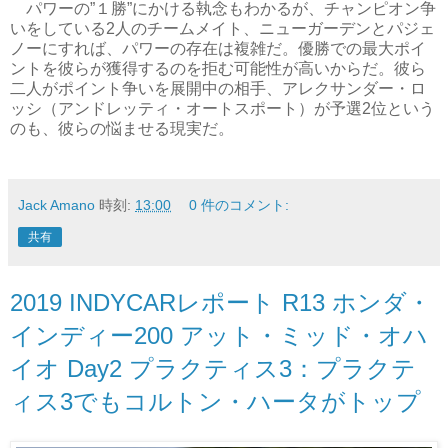
パワーの”１勝”にかける執念もわかるが、チャンピオン争
いをしている2人のチームメイト、ニューガーデンとパジェ
ノーにすれば、パワーの存在は複雑だ。優勝での最大ポイ
ントを彼らが獲得するのを拒む可能性が高いからだ。彼ら
二人がポイント争いを展開中の相手、アレクサンダー・ロ
ッシ（アンドレッティ・オートスポート）が予選2位という
のも、彼らの悩ませる現実だ。
Jack Amano
時刻:
13:00
0 件のコメント:
共有
2019 INDYCARレポート R13 ホンダ・
インディー200 アット・ミッド・オハ
イオ Day2 プラクティス3：プラクテ
ィス3でもコルトン・ハータがトップ