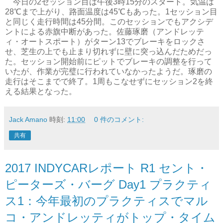
今日の2セッション目は午後3時15分のスタート。気温は
28℃まで上がり、路面温度は45℃もあった。1セッション目
と同じく走行時間は45分間。このセッションでもアクシデ
ントによる赤旗中断があった。佐藤琢磨（アンドレッテ
ィ・オートスポート）がターン13でブレーキをロックさ
せ、芝生の上でも止まり切れずに壁に突っ込んだためだっ
た。セッション開始前にピットでブレーキの調整を行って
いたが、作業が完璧に行われていなかったようだ。琢磨の
走行はそこまでで終了。1周もこなせずにセッション2を終
える結果となった。
Jack Amano
時刻:
11:00
0 件のコメント:
共有
2017 INDYCARレポート R1 セント・
ピーターズ・バーグ Day1 プラクティ
ス1：今年最初のプラクティスでマル
コ・アンドレッティがトップ・タイム