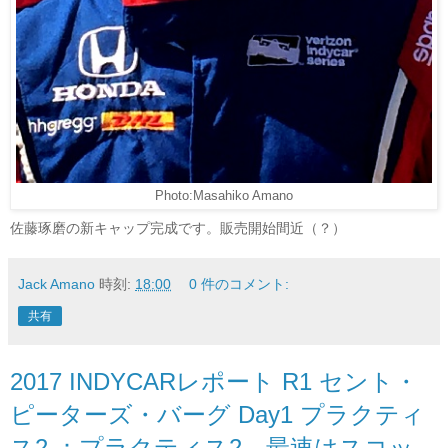
Photo:Masahiko Amano
佐藤琢磨の新キャップ完成です。販売開始間近（？）
Jack Amano
時刻:
18:00
0 件のコメント:
共有
2017 INDYCARレポート R1 セント・
ピーターズ・バーグ Day1 プラクティ
ス2 ：プラクティス2、最速はスコッ