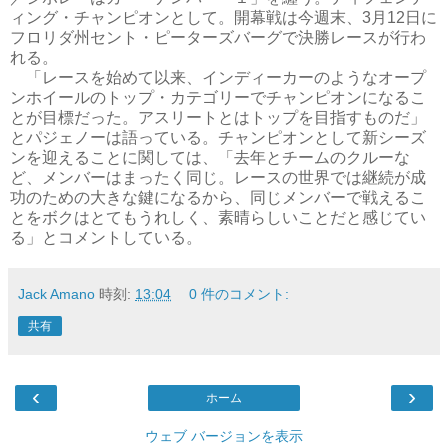
ィング・チャンピオンとして。開幕戦は今週末、3月12日に
フロリダ州セント・ピーターズバーグで決勝レースが行わ
れる。
「レースを始めて以来、インディーカーのようなオープ
ンホイールのトップ・カテゴリーでチャンピオンになるこ
とが目標だった。アスリートとはトップを目指すものだ」
とパジェノーは語っている。チャンピオンとして新シーズ
ンを迎えることに関しては、「去年とチームのクルーな
ど、メンバーはまったく同じ。レースの世界では継続が成
功のための大きな鍵になるから、同じメンバーで戦えるこ
とをボクはとてもうれしく、素晴らしいことだと感じてい
る」とコメントしている。
Jack Amano
時刻:
13:04
0 件のコメント:
共有
‹
›
ホーム
ウェブ バージョンを表示