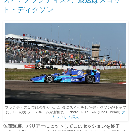
ト・ディクソン
プラクティス２では今年からホンダにスイッチしたディクソンがトップ
に。GEのカラースキームが新鮮だ Photo:INDYCAR (Chris Jones)
ク
リックして拡大
佐藤琢磨、バリアーにヒットしてこのセッションを終了