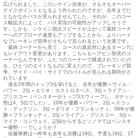
広げられました。このシケイン自体が、そもそもオーバー
テイクポイントとなるよう作られたのですが、去年までだ
となかなかパスが見られませんでした。それが、このコー
ス幅拡大によって、パス実現の可能性がアップしそうで
す。しかも、シケイン脱出スピードが上がって最終コーナ
ーへのアプローチ速度もアップすることから、よりハード
なブレーキング競争がそちらで見られるという次第です。
最終コーナーから見て、コースの真反対にあるターン7に
もレイアウト変更があります。こちらもヘアピン形状のコ
ーナーなんですが、ふたつのコーナーで構成されていたの
を、ひとつのタイトなものに変えたので、ブレーキング競
争、サイド・バイ・サイドでのバトルが見られる期待がさ
れています。
過去3年間のトップ3を挙げると、去年が優勝＝ウィル・
パワー、2位＝エリオ・カストロネベス、3位＝ライアン・
ブリスコー（ペンスキーがトップ3スウィープし、ガナッシ
勢は4、5位でした）。10年が優勝＝パワー、2位＝スコッ
ト・ディクソン、3位＝ダリオ・フランキッティ。09年が優
勝＝フランキッティ、2位＝ライアン・ブリスコー、3位＝
マイク・コンウェイ。記録からするとソノマではペンスキ
ー優勢‥‥でしょうか？
佐藤琢磨は一昨年も去年も決勝は18位。予選も16位、17