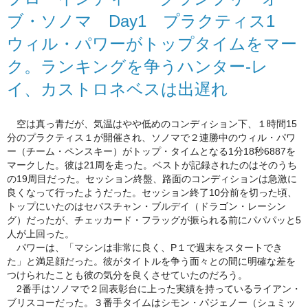
ブ・ソノマ Day1 プラクティス1
ウィル・パワーがトップタイムをマー
ク。ランキングを争うハンター-レ
イ、カストロネベスは出遅れ
空は真っ青だが、気温はやや低めのコンディション下、
１時間15
分のプラクティス１が開催され、
ソノマで２連勝中のウィル・パワ
ー（チーム・ペンスキー）
がトップ・タイムとなる1分18秒6887を
マークした。
彼は21周を走った。
ベストが記録されたのはそのうち
の19周目だった。
セッション終盤、
路面のコンディションは急激に
良くなって行ったようだった。
セッション終了10分前を切った頃、
トップにいたのはセバスチャン・ブルデイ（ドラゴン・
レーシン
グ）だったが、チェッカード・
フラッグが振られる前にパパパッと5
人が上回った。
パワーは、「マシンは非常に良く、P１で週末をスタートでき
た」
と満足顔だった。
彼がタイトルを争う面々との間に明確な差を
つけられたことも彼の
気分を良くさせていたのだろう。
2番手はソノマで２回表彰台に上った実績を持っているライアン・
ブリスコーだった。３番手タイムはシモン・パジェノー（
シュミッ