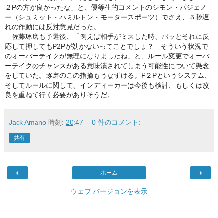
２Pの方が良かったな」と、
優等生的コメントのシモン・パジェノ
ー（シュミット・
ハミルトン・モータースポーツ）でさえ、
５秒遅
れの作動には反対意見だった。
佐藤琢磨も予選後、「例えば相手がミスした時、
パッとそれに反
応して押してもP2Pが効かないってことでしょ？ そういう状況で
のオーバーテイクが無理になりましたね」と、
ルール変更でオーバ
ーテイクのチャンスがある意味潰されてしまう
可能性について懸念
をしていた。琢磨のこの指摘もうなずける。
P２Pというシステム、
そしてルールに関して、
インディーカーは今後も検討、
もしくは改
良を重ねて行く必要がありそうだ。
Jack Amano
時刻:
20:47
0 件のコメント:
共有
‹
›
ホーム
ウェブ バージョンを表示