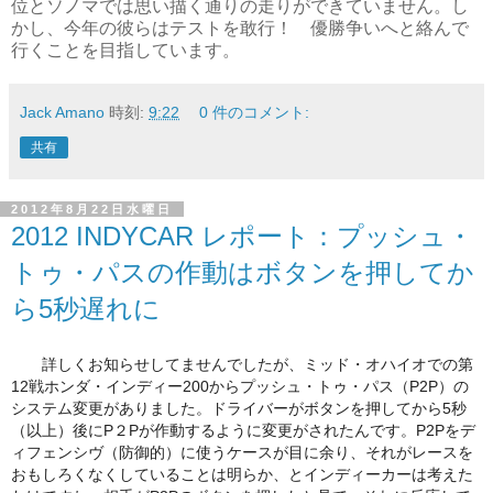
位とソノマでは思い描く通りの走りができていません。し
かし、今年の彼らはテストを敢行！ 優勝争いへと絡んで
行くことを目指しています。
Jack Amano
時刻:
9:22
0 件のコメント:
共有
2012年8月22日水曜日
2012 INDYCAR レポート：プッシュ・
トゥ・パスの作動はボタンを押してか
ら5秒遅れに
詳しくお知らせしてませんでしたが、ミッド・
オハイオでの第
12戦ホンダ・インディー200からプッシュ・
トゥ・パス（P2P）の
システム変更がありました。
ドライバーがボタンを押してから5秒
（以上）
後にP２Pが作動するように変更がされたんです。
P2Pをデ
ィフェンシヴ（防御的）に使うケースが目に余り、
それがレースを
おもしろくなくしていることは明らか、
とインディーカーは考えた