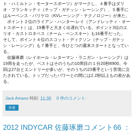
ト・ハミルトン・モータースポーツ）がマークし、
４番手はダリ
オ・フランキッティ（チップ・ガナッシ・
レーシング）、５番手に
はルーベンス・バリケロ（
KVレーシング・テクノロジー）が来た。
ポイント２位のライアン・ハンター-レイ（アンドレッティ・
オー
トスポート）は、19番手と大きく出遅れている。
ポイント3位のエ
リオ・カストロネベス（チーム・ペンスキー）
も16番手だった。
そして、ポイント４位のスコット・ディクソン（チップ・
ガナッ
シ・レーシング）も７番手と、
今ひとつの週末スタートとなってい
る。
佐藤琢磨（レイホール・レターマン・ラニガン・レーシング）
は
19周を走ったが、
ベストはそのうちの10周目の１分20秒8900。
今
回は27台とエントリーが多いが、
そのうちの23番手という苦境に立
たされている。
トップだったパワーとの間には2.2秒以上もの差があ
る。
Jack Amano
時刻:
11:30
0 件のコメント:
共有
2012 INDYCAR 佐藤琢磨コメント66 ：