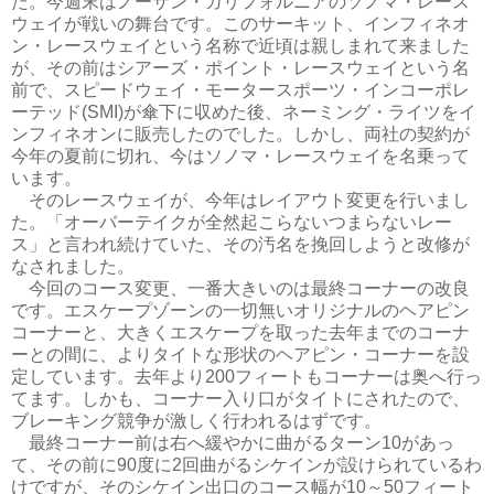
た。今週末はノーザン・カリフォルニアのソノマ・レース
ウェイが戦いの舞台です。このサーキット、インフィネオ
ン・レースウェイという名称で近頃は親しまれて来ました
が、その前はシアーズ・ポイント・レースウェイという名
前で、スピードウェイ・モータースポーツ・インコーポレ
ーテッド(SMI)が傘下に収めた後、ネーミング・ライツをイ
ンフィネオンに販売したのでした。しかし、両社の契約が
今年の夏前に切れ、今はソノマ・レースウェイを名乗って
います。
そのレースウェイが、今年はレイアウト変更を行いまし
た。「オーバーテイクが全然起こらないつまらないレー
ス」と言われ続けていた、その汚名を挽回しようと改修が
なされました。
今回のコース変更、一番大きいのは最終コーナーの改良
です。エスケープゾーンの一切無いオリジナルのヘアピン
コーナーと、大きくエスケープを取った去年までのコーナ
ーとの間に、よりタイトな形状のヘアピン・コーナーを設
定しています。去年より200フィートもコーナーは奥へ行っ
てます。しかも、コーナー入り口がタイトにされたので、
ブレーキング競争が激しく行われるはずです。
最終コーナー前は右へ緩やかに曲がるターン10があっ
て、その前に90度に2回曲がるシケインが設けられているわ
けですが、そのシケイン出口のコース幅が10～50フィート