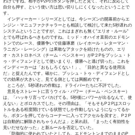
わけですね。
相手がP2Pのボタンを押したと見て、
それに反応して
自分も押す、
という使い方は思い切りしにくくなったということで
す。
インディーカー・シリーズとしては、
今シーズンの開幕前からエ
ンジン・
マニュファクチャラーとも相談して検討して来た5秒遅れの
システ
ムということですが、これはまぎれも無く”エリオ・ルール”
とでも呼ばれるべきものですね。ミッド・
オハイオ直前のエドモン
トンでのレース、優勝争いで佐藤琢磨（
レイホール・レターマン・
ラニガン・レーシング）
は果敢なアタックを続けたものの、エリ
オ・カストロネベス（
チーム・ペンスキー）がP２Pをプッシュ・ト
ゥ・
ディフェンドとして使いまくり、優勝へと逃げ切った。
これを
インディーカーは「おもしろくない！」、「
目的と異なる使用法
だ」と捉えたんです。確かに、プッシュ・
トゥ・ディフェンドとし
ての効果が大きいと、
見てる側としては興醒めです。
ところが、5秒遅れの作動は、ドライバーたちに不評でした。
意見をストレートに言うウィル・パワー（チーム・ペンスキー）
は、「ハッキリ言ってバカげてる。5秒後にパワーが出るなんて、
使
えない」とボロカスでした。その理由は、「
そもそもP２Pはスロッ
トルをある程度開けている状態でしか作動
しないようになってるか
ら、
ボタンを押してからコーナーに入ってアクセルを戻すと、
P２P
は自動的に解除されちゃうんだよ」と呆れ顔。「
まったく有効性を
見いだせなかった」と新ルールを否定していた。
「防御的に使われていたとしても、
エドモントンまでのままのP