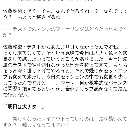
佐藤琢磨：そう。でも、なんでだろうねぇ？ なんでしょ
う？ ちょっと遅過ぎるね。
――テストでのマシンのフィーリングはどうだったんです
か？
佐藤琢磨：テストからあんまり良くなかったんですね。し
っくり来てなくて。そういう意味で今日は大きく色々と変
更をして試したいっていうところがありました。今日は先
週のテストでやり切れなかった部分を持って来て、もうち
ょっと深く掘り下げてやろうと。それで幾つかセットアッ
プも変えて来たし、今日のセッションの中でも変更を少し
してったんですけど……。ウーン、何か根本的なバランス
に問題を抱えてるというか、全然グリップ感がなくて踏ん
で行けない。
「明日は大ナタ！」
――新しくなったレイアウトっていうのは、走り易いんで
すか？ 難しくなってますか？