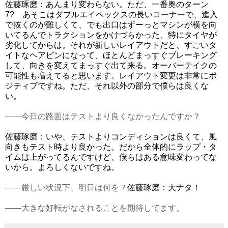
佐藤琢磨：あんまり変わらない。ただ、一番奥のターン
7? あそこはダブルエイペックスの長いコーナーで、進入
で抜くのが難しくて、でも出口はずーっとマシンが横を向
いてるんでトラクションをかけづらかった、特にタイヤが
劣化してからは。それが新しいレイアウトだと、すごいタ
イトなヘアピンになって、ほとんどまっすぐブレーキング
して、向きを変えてまっすぐ出て来る。オーバーテイクの
可能性も増えてると思います。レイアウト変更は非常にポ
ジティブですね。ただ、それ以外の部分で僕らは良くな
い。
――今日の路面はテストより良くなかったんですか？
佐藤琢磨：いや、テストよりコンディションは良くて、風
向きもテスト時より良かった。だから全体的にラップ・タ
イムは上がってるんですけど、僕らはある意味変わってな
いから。よろしくないですね。
――厳しい状況下、明日は何を？
佐藤琢磨：大ナタ！
――大きな好転がなされることを期待してます。