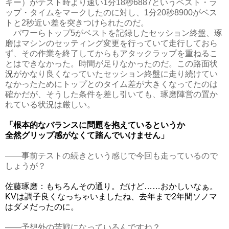
キー）がテスト時より速い1分18秒6887というベスト・ラ
ップ・タイムをマークしたのに対し、1分20秒8900がベス
トと2秒近い差を突きつけられたのだ。
パワーらトップ5がベストを記録したセッション終盤、琢
磨はマシンのセッティング変更を行っていて走行しておら
ず、その作業を終了してからもアタックラップを重ねるこ
とはできなかった。時間が足りなかったのだ。この路面状
況がかなり良くなっていたセッション終盤に走り続けてい
なかったためにトップとのタイム差が大きくなってたのは
確かだが、そうした条件を差し引いても、琢磨陣営の置か
れている状況は厳しい。
「根本的なバランスに問題を抱えているというか
全然グリップ感がなくて踏んでいけません」
――事前テストの続きという感じで今回も走っているので
しょうが？
佐藤琢磨：もちろんその通り。だけど……おかしいなぁ。
KVは調子良くなっちゃいましたね、去年まで2年間ソノマ
はダメだったのに。
――予想外の苦戦になっているんですね？