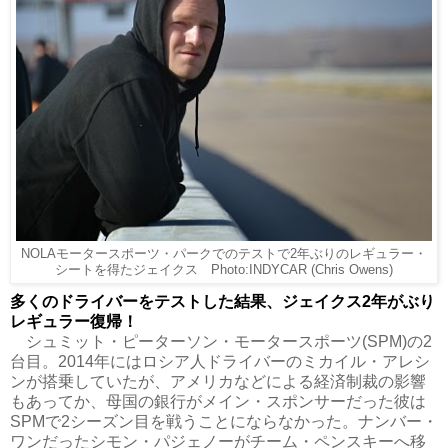
NOLAモータースポーツ・パークでのテストで2年ぶりのレギュラー・
シートを得たジェイクス Photo:INDYCAR (Chris Owens)
多くのドライバーをテストした結果、ジェイクス2年がぶり
レギュラー復帰！
シュミット・ピーターソン・モータースポーツ(SPM)の2
台目。2014年にはロシア人ドライバーのミカイル・アレシ
ンが搭乗していたが、アメリカなどによる経済制裁の影響
もあってか、母国の銀行がメイン・スポンサーだった彼は
SPMで2シーズン目を戦うことにならなかった。ナンバー・
ワンだったシモン・パジェノーがチーム・ペンスキーへ移