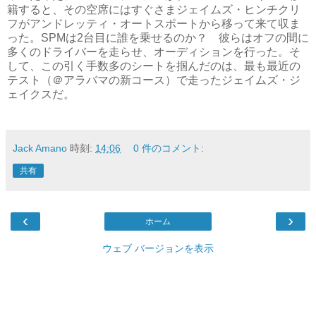
籍すると、その空席にはすぐさまジェイムズ・ヒンチクリ
フがアンドレッティ・オートスポートから移って来て収ま
った。SPMは2台目に誰を乗せるのか？ 彼らはオフの間に
多くのドライバーを走らせ、オーディションを行った。そ
して、この引く手数多のシートを掴んだのは、最も最近の
テスト（＠アラバマの新コース）で走ったジェイムズ・ジ
ェイクスだ。
Jack Amano
時刻:
14:06
0 件のコメント:
共有
‹
›
ホーム
ウェブ バージョンを表示