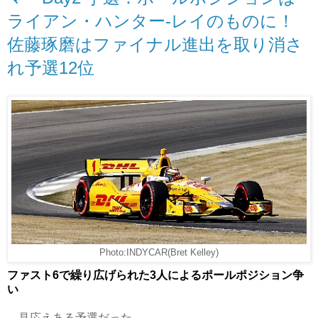
ライアン・ハンター-レイのものに！
佐藤琢磨はファイナル進出を取り消さ
れ予選12位
Photo:INDYCAR(Bret Kelley)
ファスト6で繰り広げられた3人によるポールポジション争
い
見応えある予選だった。