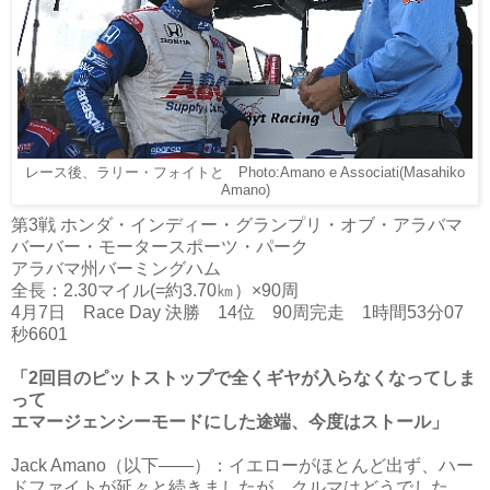
レース後、ラリー・フォイトと Photo:Amano e Associati(Masahiko
Amano)
第3戦 ホンダ・インディー・グランプリ・オブ・アラバマ
バーバー・モータースポーツ・パーク
アラバマ州バーミングハム
全長：2.30マイル(=約3.70㎞）×90周
4月7日 Race Day 決勝 14位 90周完走 1時間53分07
秒6601
「2回目のピットストップで全くギヤが入らなくなってしま
って
エマージェンシーモードにした途端、今度はストール」
Jack Amano（以下――）：イエローがほとんど出ず、ハー
ドファイトが延々と続きましたが、クルマはどうでした