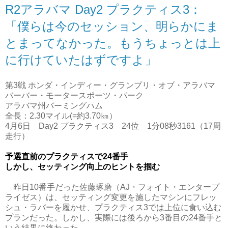
R2アラバマ Day2 プラクティス3：
「僕らは今のセッション、明らかにま
とまってなかった。もうちょっとは上
に行けていたはずですよ」
第3戦 ホンダ・インディー・グランプリ・オブ・アラバマ
バーバー・モータースポーツ・パーク
アラバマ州バーミングハム
全長：2.30マイル(=約3.70㎞）
4月6日 Day2 プラクティス3 24位 1分08秒3161（17周
走行）
予選直前のプラクティスで24番手
しかし、セッティング向上のヒントを掴む
昨日10番手だった佐藤琢磨（AJ・フォイト・エンタープ
ライゼス）は、セッティング変更を施したマシンにフレッ
シュ・ラバーを履かせ、プラクティス3では上位に食い込む
プランだった。しかし、実際には後ろから3番目の24番手と
いう結果に終わった。