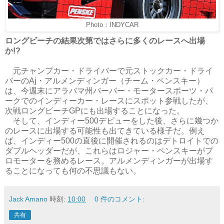
Photo：INDYCAR
ロングビーチの結果次第ではさらに多くのレースへ出場
か!?
元チャンプカー・ドライバーで元ストックカー・ドライ
バーのAj・アルメンディンガー（チーム・ペンスキー）
は、今週末にアラバマ州バーバー・モータースポーツ・パ
ークでのインディーカー・レースにスポット参戦したが、
次戦ロングビーチGPにも出場することになった。
そして、インディー500デビューをした後、さらに幾つか
のレースに出場する可能性も出てきている様子だ。例え
ば、インディー500の直後に開催されるのはデトロイトでの
ダブルヘッダーだが、これらはロジャー・ペンスキーがプ
ロモーターを務めるレース。アルメンディンガーが出場す
ることになっても何の不思議もない。
Jack Amano
時刻:
10:00
0 件のコメント:
共有