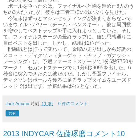
ポールを争ったのは、ファイナルへと駒を進めた6人のう
ちの3人だったが、彼らは三者三様の戦いぶりを見せた。
今週末はずっとマシンセッティングが決まりきらないで
いるウィル・パワー（チーム・ペンスキー）。彼は周回数
を増やしてベストラップを手に入れようとしていた。そし
て、ファイナルステージの最終ラップに、彼は思惑通りに
自己ベストを出した。しかし、結果は2位だった。
開幕戦とは打って変わって、金曜の走り出しから好調の
スコット・ディクソン（ターゲット・チップ・ガナッシ・
レーシング）は、予選ファーストステージで1分6秒7750を
マーク！ セカンドステージでも1分6秒9095を出した。6
秒台に突入できたのは彼だけだ。しかし予選ファイナル、
ディクソンはポールを獲るに足るラップタイムをユーズド
レッドでは出せず、予選結果は4位となった。
Jack Amano
時刻:
11:30
0 件のコメント:
共有
2013 INDYCAR 佐藤琢磨コメント10