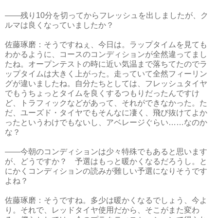
――残り10分を切ってからフレッシュを出しましたが、ク
ルマは良くなっていましたか？
佐藤琢磨：そうですねぇ、今日は。ラップタイムを見ても
わかるように、コースのコンディションが全然違ってまし
たね。オープンテストの時に近い気温まで落ちてたのでラ
ップタイムは大きく上がった。走っていて全然フィーリン
グが違いましたね。自分たちとしては、フレッシュタイヤ
でもうちょっとタイムを良くするつもりだったんですけ
ど、トラフィックなどがあって、それができなかった。た
だ、ユーズド・タイヤでもそんなに凄く、飛び抜けてよか
ったというわけでもないし、アベレージぐらい……なのか
な？
――今朝のコンディションは少々特殊でもあると思います
が、どうですか？ 予選はもっと暖かくなるだろうし。と
にかくコンディションの読みが難しい予選になりそうです
よね？
佐藤琢磨：そうですね。多少は暖かくなるでしょう、今よ
り。それで、レッドタイヤ使用だから、そこがまた変わ