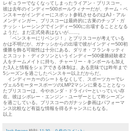
レギュラーでなくなってしまったライアン・ブリスコー。
彼は去年のインディー500ポールウィナーだが、チーム・ペ
ンスキーがインディーにスポット参戦させるのはAJ・アル
メンディンガー。ブリスコーは最終的に古巣のチップ・ガ
ナッシ・レーシングでインディー500に出場することとなる
ようだ。まだ正式発表はないが……。
「ペンスキーにリベンジ！」とブリスコーが考えている
かは不明だが、ガナッシからの出場で彼がインディー500初
優勝を飾る可能性は十分にある。ダリオ・フランキッティ
とスコット・ディクソンというインディー500優勝経験者2
人をチームメイトに持ち、チャーリー・キンボールも加え
た3人と情報をシェアできる体制は、ある意味では昨年まで
5シーズンを過ごしたペンスキー以上だからだ。
インディーカーのシートをなくして、スポーツカーでレ
ヴェル5モータースポーツのLMP2マシンに乗ることとなっ
たブリスコーは、今やホンダ・ドライバーといっていい存
在。彼はシボレー・エンジン・ユーザーとして昨シーズン
を過ごしている。ブリスコーのガナッシ参画はパフォーマ
ンス比較など有益な情報を得るチャンスにもなる。
以上
Jack Amano
時刻:
11:30
0 件のコメント: