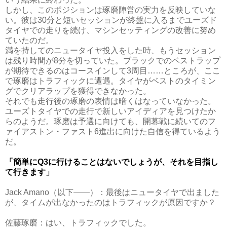
しかし、このポジションは琢磨陣営の実力を反映していな
い。彼は30分と短いセッションが終盤に入るまでユーズド
タイヤでの走りを続け、マシンセッティングの改善に努め
ていたのだ。
満を持してのニュータイヤ投入をした時、もうセッション
は残り時間が8分を切っていた。ブラックでのベストラップ
が期待できるのはコースインして3周目……ところが、ここ
で琢磨はトラフィックに遭遇。タイヤがベストのタイミン
グでクリアラップを獲得できなかった。
それでも走行後の琢磨の表情は暗くはなっていなかった。
ユーズトタイヤでの走行で新しいアイディアを見つけたか
らのようだ。琢磨は予選に向けても、開幕戦に続いてのフ
ァイアストン・ファスト6進出に向けた自信を得ているよう
だ。
「簡単にQ3に行けることはないでしょうが、それを目指し
て行きます」
Jack Amano（以下――）：最後はニュータイヤで出ました
が、タイムが出なかったのはトラフィックが原因ですか？
佐藤琢磨：はい、トラフィックでした。