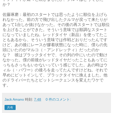
か？
佐藤琢磨：最初のスタートでは思ったように順位を上げら
れなかった。前の方で飛び出したクルマが戻って来たりが
あって1台しか抜けなかった。その後の再スタートでは順位
を上げることができた。そういう意味では順調なスタート
になっていましたね。レッドタイヤ（新品）を使ってたこ
ともあるから、そういう意味では作戦どおりだったんです
けど、あの後にレースが膠着状態になった時に、僕らの先
頭にいたのがマルコ（・アンドレッティ）だったのか
な？ 彼はブラックタイヤで、その列の中にいたので動け
なかった。僕の前後がレッドタイヤだったこともあってに
っちもさっちもいかないっていう感じでした。あの時はウ
ィル（・パワー）の後ろを走ってたんですけどね。それで
早めにピットインして、ブラックタイヤに換えました。他
のドライバーたちとピットシークェンスを変えたワケで
す。
Jack Amano
時刻:
7:48
0 件のコメント:
共有