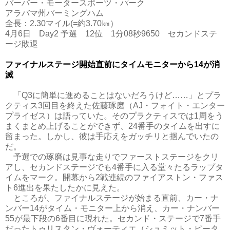
バーバー・モータースポーツ・パーク
アラバマ州バーミングハム
全長：2.30マイル(=約3.70㎞）
4月6日 Day2 予選 12位 1分08秒9650 セカンドステ
ージ敗退
ファイナルステージ開始直前にタイムモニターから14が消
滅
「Q3に簡単に進めることはないだろうけど……」とプラ
クティス3回目を終えた佐藤琢磨（AJ・フォイト・エンター
プライゼス）は語っていた。そのプラクティスでは1周をう
まくまとめ上げることができず、24番手のタイムを出すに
留まった。しかし、彼は手応えをガッチリと掴んでいたの
だ。
予選での琢磨は見事な走りでファーストステージをクリ
アし、セカンドステージでも4番手に入る堂々たるラップタ
イムをマーク。開幕から2戦連続のファイアストン・ファス
ト6進出を果たしたかに見えた。
ところが、ファイナルステージが始まる直前、カー・ナ
ンバー14がタイム・モニター上から消え、カー・ナンバー
55が最下段の6番目に現れた。セカンド・ステージで7番手
だったトゥリスタン・ヴォーティエ（シュミット・ピータ