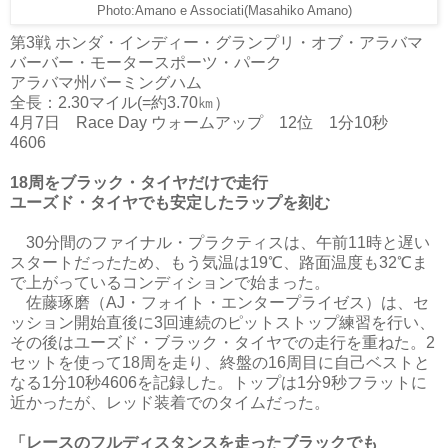
Photo:Amano e Associati(Masahiko Amano)
第3戦 ホンダ・インディー・グランプリ・オブ・アラバマ
バーバー・モータースポーツ・パーク
アラバマ州バーミングハム
全長：2.30マイル(=約3.70㎞）
4月7日 Race Day ウォームアップ 12位 1分10秒
4606
18周をブラック・タイヤだけで走行
ユーズド・タイヤでも安定したラップを刻む
30分間のファイナル・プラクティスは、午前11時と遅い
スタートだったため、もう気温は19℃、路面温度も32℃ま
で上がっているコンディションで始まった。
佐藤琢磨（AJ・フォイト・エンタープライゼス）は、セ
ッション開始直後に3回連続のピットストップ練習を行い、
その後はユーズド・ブラック・タイヤでの走行を重ねた。2
セットを使って18周を走り、終盤の16周目に自己ベストと
なる1分10秒4606を記録した。トップは1分9秒フラットに
近かったが、レッド装着でのタイムだった。
「レースのフルディスタンスを走ったブラックでも