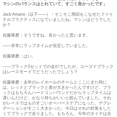
マシンのバランスはとれていて、すごく良かったです」
Jack Amano（以下――）：そこそこ周回をこなせたファイ
ナルプラクティスになていましたね。マシンはどうでした
か？
佐藤琢磨：そうですね、良かったと思います。
――非常にラップタイムが安定していました。
佐藤琢磨：はい。
――ブラック2セットでの走行でしたが、ユーズドブラック
はレースモードでどうだったでしょう？
佐藤琢磨：去年のレイホールのチームとここにきた時に
は、レッドとブラックと差が大きかったんですけど、ブラ
ックはもちろんハードコンパウンドだからラップタイムは
遅いんだけど、かなり持ちがいいと睨んでいました。それ
がレースではものすごいオーバーステアになった。デグレ
デーションがすごく大きかった。今日はそれの対策をした
くてブラックで走りました。もちろん、今年のタイヤは去