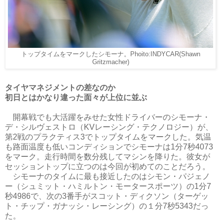
トップタイムをマークしたシモーナ。Phoito:INDYCAR(Shawn
Gritzmacher)
タイヤマネジメントの差なのか
初日とはかなり違った面々が上位に並ぶ
開幕戦でも大活躍をみせた女性ドライバーのシモーナ・
デ・シルヴェストロ（KVレーシング・テクノロジー）が、
第2戦のプラクティス3でトップタイムをマークした。気温
も路面温度も低いコンディションでシモーナは1分7秒4073
をマーク。走行時間を数分残してマシンを降りた。彼女が
セッショントップに立つのは今回が初めてのことだろう。
シモーナのタイムに最も接近したのはシモン・パジェノ
ー（シュミット・ハミルトン・モータースポーツ）の1分7
秒4986で、次の3番手がスコット・ディクソン（ターゲッ
ト・チップ・ガナッシ・レーシング）の１分7秒5343だっ
た。