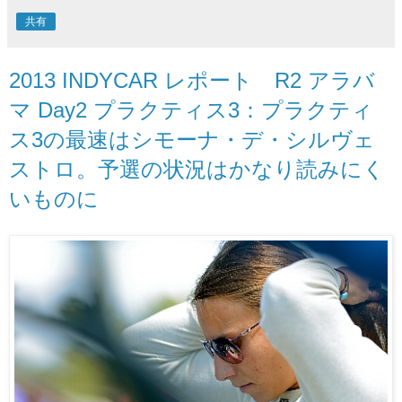
共有
2013 INDYCAR レポート R2 アラバ
マ Day2 プラクティス3：プラクティ
ス3の最速はシモーナ・デ・シルヴェ
ストロ。予選の状況はかなり読みにく
いものに