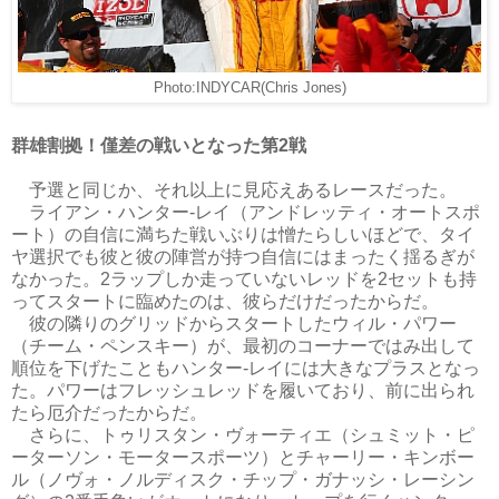
Photo:INDYCAR(Chris Jones)
群雄割拠！僅差の戦いとなった第2戦
予選と同じか、それ以上に見応えあるレースだった。
ライアン・ハンター-レイ（アンドレッティ・オートスポ
ート）の自信に満ちた戦いぶりは憎たらしいほどで、タイ
ヤ選択でも彼と彼の陣営が持つ自信にはまったく揺るぎが
なかった。2ラップしか走っていないレッドを2セットも持
ってスタートに臨めたのは、彼らだけだったからだ。
彼の隣りのグリッドからスタートしたウィル・パワー
（チーム・ペンスキー）が、最初のコーナーではみ出して
順位を下げたこともハンター-レイには大きなプラスとなっ
た。パワーはフレッシュレッドを履いており、前に出られ
たら厄介だったからだ。
さらに、トゥリスタン・ヴォーティエ（シュミット・ピ
ーターソン・モータースポーツ）とチャーリー・キンボー
ル（ノヴォ・ノルディスク・チップ・ガナッシ・レーシン