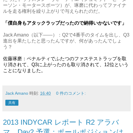
ーソン・モータースポーツ）が、琢磨に代わってファイナ
ルを走る権利を繰り上がりで与えられたのだ。
「僕自身もアタックラップだったので納得いかないです」
Jack Amano（以下――）：Q2で4番手のタイムを出し、Q3
進出を果たしたと思ったんですが、何があったんでしょ
う？
佐藤琢磨：ペナルティでふたつのファステストラップを取
り消されて、Q3に上がったのも取り消されて、12位という
ことになりました。
Jack Amano
時刻:
16:40
0 件のコメント:
共有
2013 INDYCAR レポート R2 アラバ
マ Day2 予選：ポールポジションは