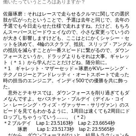
働いたっていうところはありますか？
佐藤琢磨：それはレースで走らせるクルマに関しての選択
肢が広がったということで、予選は去年と同じで、去年の
予選でも今日走らせた仕様で走れますね。だけど、もちろ
んスーパースピードウェイなので、小さな変更っていうの
が大きく影響しますけども、ここはとにかくシャシー・セ
ットを決めて、4輪のスクラブ、抵抗、スリップ・アングル
の抵抗を減らすことが一番スピードに繋がるので、ダウン
フォースというか、ドラッグよりもそれは大事。ギャレッ
ト（＊１）から学んだことだけどね、随分前に。
＊1 ギャレット・マザーセッド＝琢磨がKVレーシング・
テクノロジーとアンドレッティ・オートスポートで走った
時の担当のエンジニア。インディ500での優勝を共に飾っ
た。
意外とテキサスでは、ダウンフォースを削り過ぎてもダ
メなんですよ。セバスチャン・ブルデイ（デイル・コイ
ン・レーシング・ウィズ・ヴァッサー・サリヴァン）のス
ピードを見てもわかるように、1周目は速くても2周目にド
ロップしちゃうっていう……。（＊2）
＊2 ブルデイ Lap 1: 23.5163秒 Lap 2: 23.6654秒
琢磨 Lap 1: 23.5173秒 lap 2: 23.5565秒
だから、ダウンフォースがないと、結局トラクションを