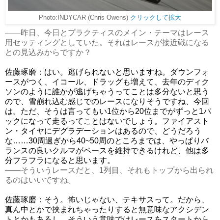
Photo:INDYCAR (Chris Owens)
クリックして拡大
――昨日、今日とプラクティスのメイン・テーマはレース
用セッティングとしていた。それはレースが接近戦になる
との見込みからですか？
佐藤琢磨：はい。逃げられないと思いますね。ダウンフォ
ースがつく、イコール、ドラッグも増えて、去年のディク
ソンのように誰かが逃げちゃうってことは多分ないと思う
ので、雪崩れ込む感じでのレースになりそうですね、今回
は。ただ、そうは言ってもい1位から20位までがずっと1パ
ックになって走るってことはないでしょう。ファイアスト
ン・タイヤにデグラデーションはあるので、どうだろう
な……30周過ぎから40~50周のところまでは、やっぱりバ
ランスの良いクルマがペースを維持できるけれど、他は多
分フラフラになると思います。
――そういうレースだと、1列目、それもトップから出られ
るのはいいですね。
佐藤琢磨：そう。怖いじゃない、テキサスって。だから、
真ん中とかで挟まれちゃったりすると無意味なアクシデン
トとかもあるし、そういう意味ではレースをスタートから