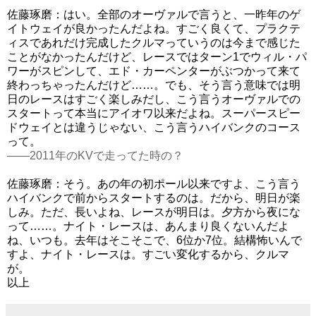
佐藤琢磨：はい。全部のオーヴァルで言うと、一昨年のゲ
イトウェイが良かったんだよね。すごく良くて、プラクテ
ィスであれだけ完成したクルマっていうのは今まで感じた
ことがなかったんだけど、レースではターン1でウィル・パ
ワーがスピンして、エド・カーペンターがぶつかって来て
終わっちゃったんだけど……。でも、そう言う意味では明
日のレースはすごく楽しみだし、こう言うオーヴァルでの
スタートって本当にアイオワ以来だよね。スーパースピー
ドウェイとは違うじゃない、こう言うハイバンクのコース
って。
――2011年のKVで走ってた時の？
佐藤琢磨：そう。あの年の初ポール以来ですよ、こう言う
ハイバンクで前からスタートするのは。だから、明日が楽
しみ。ただ、長いよね、レースが明日は。夕方から夜にな
って……。ナイト・レースは、あんまり良くないんだよ
ね、いつも。去年はそこそこで、6位か7位。結構怖いんで
すよ、ナイト・レースは。すごい変化するから、クルマ
が。
以上