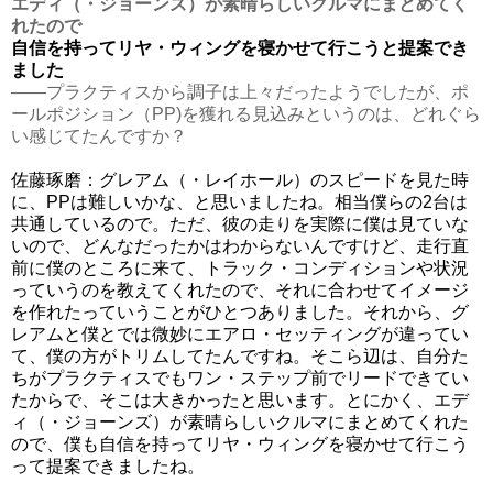
エディ（・ジョーンズ）が素晴らしいクルマにまとめてく
れたので
自信を持ってリヤ・ウィングを寝かせて行こうと提案でき
ました
――プラクティスから調子は上々だったようでしたが、ポ
ールポジション（PP)を獲れる見込みというのは、どれぐら
い感じてたんですか？
佐藤琢磨：グレアム（・レイホール）のスピードを見た時
に、PPは難しいかな、と思いましたね。相当僕らの2台は
共通しているので。ただ、彼の走りを実際に僕は見ていな
いので、どんなだったかはわからないんですけど、走行直
前に僕のところに来て、トラック・コンディションや状況
っていうのを教えてくれたので、それに合わせてイメージ
を作れたっていうことがひとつありました。それから、グ
レアムと僕とでは微妙にエアロ・セッティングが違ってい
て、僕の方がトリムしてたんですね。そこら辺は、自分た
ちがプラクティスでもワン・ステップ前でリードできてい
たからで、そこは大きかったと思います。とにかく、エデ
ィ（・ジョーンズ）が素晴らしいクルマにまとめてくれた
ので、僕も自信を持ってリヤ・ウィングを寝かせて行こう
って提案できましたね。