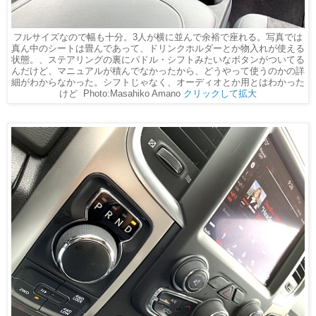
フルサイズなので幅も十分。3人が横に並んで余裕で座れる。写真では
真ん中のシートは畳んであって、ドリンクホルダーとか物入れが使える
状態。、ステアリングの裏にパドル・シフトみたいなボタンがついてる
んだけど、マニュアルが積んでなかったから、どうやって使うのかの詳
細がわからなかった。シフトじゃなく、オーディオとか用とはわかった
けど Photo:Masahiko Amano
クリックして拡大