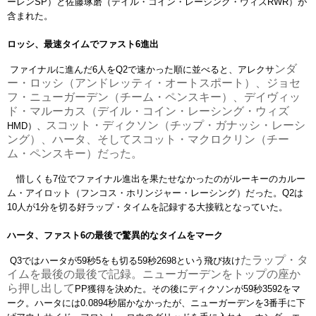
ーレン
SP
）と佐藤琢磨（デイル・コイン・レーシング・ウ
ィズ
RWR
）が
含まれた。
ロッシ、最速タイムでファスト
6
進出
ンダ
ファイナルに進んだ
6
人を
Q2
で速かった順に並べると、アレクサ
ー・ロッシ（アンドレッティ・オートスポート）、ジョセ
フ・
ニューガーデン（チーム・ペンスキー）、デイヴィッ
ド・
マルーカス（デイル・コイン・レーシング・ウィズ
スコット・ディクソン（チップ・ガナッシ・レーシ
HMD
）、
ング）、
ハータ、そしてスコット・マクロクリン（チー
ム・ペンスキー）
だった。
惜しくも
7
位でファイナル進出を果たせなかったのがルーキーのカ
ルー
ム・アイロット（フンコス・ホリンジャー・レーシング）だっ
た。
Q2
は
10
人が
1
分を切る好ラップ・タイムを記録する大接戦
となっていた。
ハータ、ファスト
6
の最後で驚異的なタイムをマーク
たラップ・タ
Q3
ではハータが
59
秒
5
をも切る
59
秒
2698
という飛び抜け
イムを最後の最後で記録。ニューガーデンをトップの
座か
ら押し出して
PP
獲得を決めた。その後にディクソンが
59
秒
3592
をマ
ーク。ハータには
0.0894
秒届かなかったが、ニ
ューガーデンを
3
番手に下