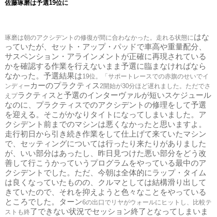
佐藤琢磨は予選
19
位に
はな
琢磨は朝のアクシデントの修復が間に合わなかった。走れる状態に
っていたが、セット・アップ・パッドで車高や重量配分、
サスペンション・アラインメントが正確に再現されている
かを確認
する作業を行えないまま予選に臨まなければなら
なかった。
予選結果は
19
位。「サポートレースでの赤旗のせいでイ
カーのプラクティス
ンディー
2
開始が
30
分ほど遅れました。ただでさ
ラクティスと予選のインターヴァルが短いスケジュール
えプ
なのに、プ
ラクティスでのアクシデントの修理をして予選
を迎える。そこがか
なりタイトになってしまいました。ア
クシデント前までのマシンは
悪くなかったと思いますよ。
走行初日から引き続き作業をして仕上
げて来ていたマシン
で、セッティングについては行ったり来たりが
ありました
が、いい部分はあったし、昨日見つけた悪い部分をどう
改
善して行こうかっていうプログラムをやっている最中のア
クシデ
ントでした。ただ、今朝は全体的にラップ・
タイム
は良くなっていたものの、クルマとしては結構滑り出して
き
ていたので、それを抑えようと色々なことをやっている
ところでし
た。ターン
6
の出口でリヤがウォールにヒットし、比較テ
了できない状況でセッション終了となってしまいま
ストも終