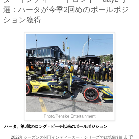
選：ハータが今季2回めのポールポジ
ション獲得
Photo/Penske Entertainment
ハータ、第
3
戦のロング・ビーチ以来のポールポジション
目まで
2022
年シーズンの
NTT
インディーカー・シリーズでは第
9
戦