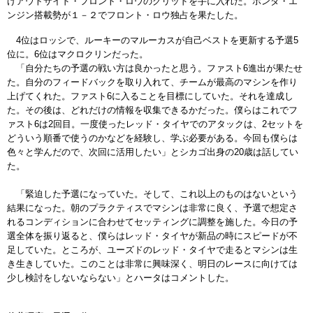
げアウトサイド・フロント・ロウのグリ
ッドを手に入れた。ホンダ・エ
ンジン搭載勢が１－２でフロント・
ロウ独占を果たした。
4
位はロッシで、ルーキーのマルーカスが自己ベストを更新する予
選
5
位に。
6
位はマクロクリンだった。
「自分たちの予選の戦い方は良かったと思う。ファスト
6
進出が果
たせ
た。自分のフィードバックを取り入れて、チームが最高のマシ
ンを作り
上げてくれた。ファスト
6
に入ることを目標にしていた。
それを達成し
た。その後は、
どれだけの情報を収集できるかだった。僕らはこれでフ
ァスト
6
は
2
回目。一度使ったレッド・タイヤでのアタックは、
2
セットを
ど
ういう順番で使うのかなどを経験し、学ぶ必要がある。
今回も僕らは
色々と学んだので、次回に活用したい」
とシカゴ出身の
20
歳は話してい
た。
「緊迫した予選になっていた。そして、これ以上のものはないとい
う
結果になった。朝のプラクティスでマシンは非常に良く、予選で
想定さ
れるコンディションに合わせてセッティングに調整を施した
。今日の予
選全体を振り返ると、僕らはレッド・タイヤが新品の時
にスピードが不
足していた。ところが、ユーズドのレッド・
タイヤで走るとマシンは生
き生きしていた。このことは非常に興味
深く、明日のレースに向けては
少し検討をしないならない」とハー
タはコメントした。