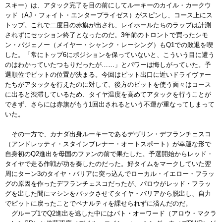
スキー）は、アタック完了を目の前にしてル
ーキーのカイル・カークウ
ッド（
AJ
・フォイト・
エンタープライゼス）がスピンし、コース上にス
トップ。
これで二度目の赤旗が出され、レイホールたちのラップは計測
され
ずにセッション終了となったのだ。
3
年前のトロントで買ったシモ
ン・パジェノー（メイヤー・シャン
ク・レーシング）も
Q1
での敗退を喫
した。「常にトップ
6
にポジ
ションを保っていないと、こういう目に遭う
のはわかっていたつも
りだったが
……
」とパワーは悔しがっていた。
予
選順位でピットの位置が決まる。今回はピット出口に近いドライ
ヴァー
たちがアタックを行えたのに対して、後方のピットを使う面
々はコース
に出ると渋滞しているため、タイヤ温度を高めてアタッ
クを行うことが
できず、さらには赤旗がもう
1
回出されるという不
運が重なってしまって
いた。
その一方で、カナダ出身ルーキーであるデヴリン・デフランチェス
コ
（アンドレッティ・スタインブレナー・オートスポート）が幸運
な形で
自身初の
Q2
進出を母国のファンの前で果たした。予選開始
からレッド・
タイヤで走る作戦が功を奏したのだった。好タイムを
マークしていた翌
周にターン
3
のタイヤ・バリアに突っ込んでロー
カル・イエロー・フラッ
グの原因を作ったデフランチェスコだった
が、パロウがレッド・フラッ
グを出した間にマシンをバックさせて
タイヤ・バリアから脱出し、自力
でピットに戻ったことでペナルテ
ィを課せられずに済んだのだ。
グループ
1
で
Q2
進出を逃した中にはパト・オーワード（アロウ・
マクラ