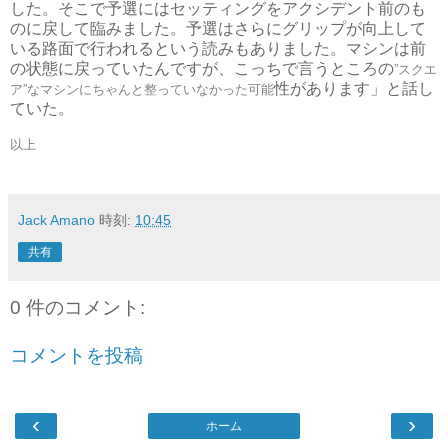
した。そこで予
選にはセッティングをアクシデント前のも
のに戻して臨みました。
予選はさらにグリップが向上して
いる路面で行われるという読みも
ありました。マシンは前
の状態に戻っていたんですが、こっちで言
うところの
”
スクエ
性があります」と話し
ア
”
なマシンにちゃんと整っていなかった可能
ていた。
以上
Jack Amano
時刻:
10:45
共有
0 件のコメント:
コメントを投稿
‹
›
ホーム