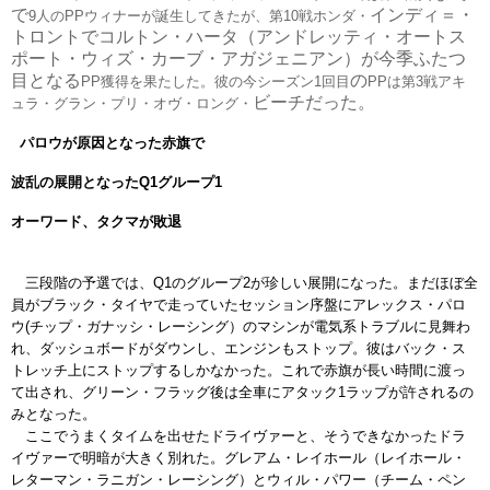
で
インディ＝・
9
人の
PP
ウィナーが誕生してきたが、第
10
戦ホンダ・
トロントでコルトン・ハータ（アンドレッティ・
オートス
ポート・ウィズ・カーブ・アガジェニアン）
が今季ふたつ
目となる
の
PP
獲得を果たした。彼の今シーズン
1
回目
PP
は第
3
戦アキ
ビーチだった。
ュラ・グラン・プリ・オヴ・ロング・
パロウが原因となった赤旗で
波乱の展開となった
Q1
グループ
1
オーワード、タクマが敗退
三段階の予選では、
Q1
のグループ
2
が珍しい展開になった。まだ
ほぼ全
員がブラック・タイヤで走っていたセッション序盤にアレッ
クス・パロ
ウ
(
チップ・ガナッシ・レーシング）のマシンが電気系
トラブルに見舞わ
れ、ダッシュボードがダウンし、
エンジンもストップ。彼はバック・ス
トレッチ上にストップするし
かなかった。これで赤旗が長い時間に渡っ
て出され、グリーン・フ
ラッグ後は全車にアタック
1
ラップが許されるの
みとなった。
ここでうまくタイムを出せたドライヴァーと、そうできなかったド
ラ
イヴァーで明暗が大きく別れた。グレアム・レイホール（
レイホール・
レターマン・ラニガン・レーシング）とウィル・
パワー（チーム・ペン