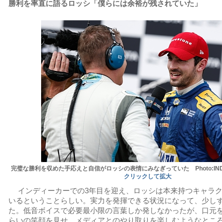
勝利を率直に語るロッシ「僕らには余裕が残されていた」
完璧な勝利を収めた手応えと自信がロッシの表情にみなぎっていた Photo:INDYCAR (
クリックして拡大
インディーカーでの3年目を迎え、ロッシは本来持つキャラク
いるということらしい。実力を発揮できる状況になって、少し
た。低音ボイスで必要最小限の言葉しか発しなかったが、口元
らいの笑顔を見せ、メディアとのやり取りを楽しむようなとこ