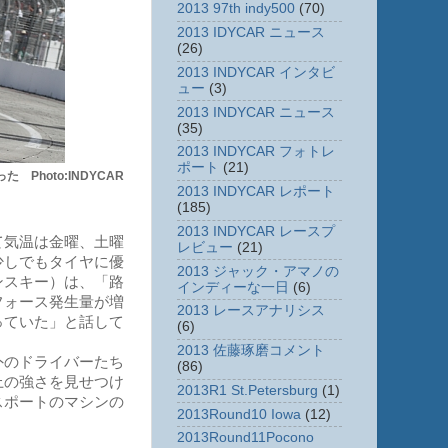
2013 97th indy500
(70)
2013 IDYCAR ニュース
(26)
2013 INDYCAR インタビ
ュー
(3)
2013 INDYCAR ニュース
(35)
2013 INDYCAR フォトレ
ポート
(21)
hoto:INDYCAR
2013 INDYCAR レポート
(185)
2013 INDYCAR レースプ
て気温は金曜、土曜
レビュー
(21)
少しでもタイヤに優
2013 ジャック・アマノの
ンスキー）は、「路
インディーな一日
(6)
フォース発生量が増
2013 レースアナリシス
っていた」と話して
(6)
2013 佐藤琢磨コメント
外のドライバーたち
(86)
上の強さを見せつけ
2013R1 St.Petersburg
(1)
スポートのマシンの
2013Round10 Iowa
(12)
2013Round11Pocono