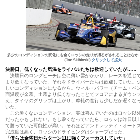
多少のコンディションの変化にも全くロッシの走りが揺るがされることはなかった P
(Joe Skibinski)
クリックして拡大
決勝日、低くなった気温をライバルたちは歓迎していたが……
決勝日のロングビーチは空に薄い雲がかかり、レースを通じ
より低くなっていた。それをドライバーたちは歓迎していた。
しいコンディションになるから。ウィル・パワー（チーム・ペ
面温度が金曜、土曜より低くなったことでフロアによるダウン
え、タイヤのグリップは上がり、摩耗の進行も少しだが遅くな
いた。
この暑くないコンディション、実は喜んでいたのはロッシ以
だったかもしれない。もし暑くなっていたら、ロッシは昨日以
て勝っていた可能性が高い。それほどアンドレッティ・オート
完成度は高く、ロッシのドライビングはシャープだった。
「僕らは金曜日からターン11に強くフォーカスしていた」