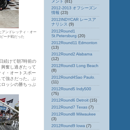
メント
(81)
2012-2013 オフシーズン
情報
(23)
2012INDYCAR レースア
ナリシス
(9)
2012Round1
たアンドレッティ・オー
St.Petersburg
(20)
グビーチ戦だった
2012Round11 Edmonton
(13)
2012Round2 Alabama
(12)
日続けて朝7時前の
2012Round3 Long Beach
々興奮し過ぎたって
(8)
ティ・オートスポー
2012Round4Sao Paulo.
して強さだった。ぶ
(11)
はロッシの勝ちっぷ
2012Round5 Indy500
(75)
2012Round6 Detroit
(15)
2012Round7 Texas
(7)
2012Round8 Milwaukee
(3)
2012Round9 Iowa
(7)