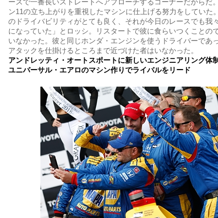
ースで一番長いストレートへアプローチするコーナーだからだ
ン11の立ち上がりを重視したマシンに仕上げる努力をしていた
のドライバビリティがとても良く、それが今日のレースでも我
になっていた」とロッシ。リスタートで彼に食らいつくことの
いなかった。彼と同じホンダ・エンジンを使うドライバーであ
アタックを仕掛けるところまで近づけた者はいなかった。
アンドレッティ・オートスポートに新しいエンジニアリング体
ユニバーサル・エアロのマシン作りでライバルをリード