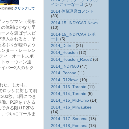
インディーな一日
(17)
inski)
クリックして
2014 佐藤琢磨コメント
(80)
ブレッツマン（長年
2014-15_INDYCAR News
）の体制はかなり早
(10)
コースを選ばずスピ
2014-15_INDYCAR レポ
が導入されると、そ
ート
(5)
低迷ぶりが嘘のよう
2014_Detroit
(21)
ペンター・レーシン
2014_Houston
(12)
ティ・オートスポ
2014_Houston_Race2
(6)
・トゥ・ウィン達
2014_INDY500
(47)
イバー2人のサク
2014_Pocono
(11)
2014_R12Iowa
(10)
れた。しかも、
2014_R13_Toronto
(11)
間でロッシに対して明
2014_R14_Toronto
(5)
00秒。1回につき
2014_R15_Mid-Ohio
(14)
働、P2Pをできる
2014_R16_Milwaukee
できる限りP2Pを
(14)
り、ついにゴールま
2014_R17_Sonoma
(13)
2014_R18_Fontana
(13)