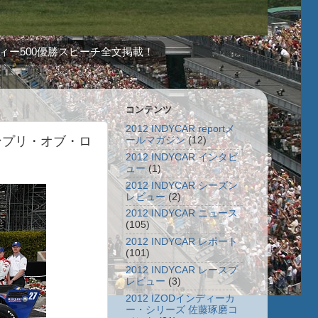
ィー500優勝スピーチ全文掲載！
コンテンツ
2012 INDYCAR reportメ
ランプリ・オブ・ロ
ールマガジン
(12)
2012 INDYCAR インタビ
ュー
(1)
2012 INDYCAR シーズン
レビュー
(2)
2012 INDYCAR ニュース
(105)
2012 INDYCAR レポート
(101)
2012 INDYCAR レースプ
レビュー
(3)
2012 IZODインディーカ
ー・シリーズ 佐藤琢磨コ