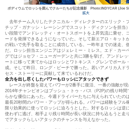
ポディウムでロッシを囲んでクルーたちが記念撮影 Photo:INDYCAR (Joe Skib
拡大
去年チーム入りしたテクニカル・ディレクターのエリック・
チップ・ガナッシ・レーシングでスコット・ディクソンを担当
い段階でアンドレッティ・オートスポートを上昇気流に乗せ、
ードを発揮できるようになっていた。そして新エアロ・キット
の戦いで先手を取ることに成功している。一昨年までの迷走、
だ。ロッシ担当エンジニアはジェレミー・ミレス。エド・カー
グではジョセフ・ニューガーデンと共に3勝を挙げ、アンドレッ
ートに移って来てからはロッシとワトキンス・グレンでポール
成。そして昨日、ロング・ビーチで勝った。若いアメリカ人ドラ
セス・ストーリーに貢献して来ているわけだ。
全力を出し尽くしたパワーもロッシにアタックできず
レースが終盤を迎えてパワーが2番手に復活、一番の強敵が現
2014年チャンピオンはプッシュ・トゥ・パス（P2P)の残り時
らかな優位にあった。今週ドライバーたちに与えられていたのは2
最長20秒間のパワー・アップが得られる。パワーは経験をフル稼
限り効果的に使ってロッシに迫ろうとした。対するロッシは逆に
使わずに逃げ、相手より残り時間が長い状況に持ち込もうと走
でアタックらしいアタックのチャンスを与えなかった。