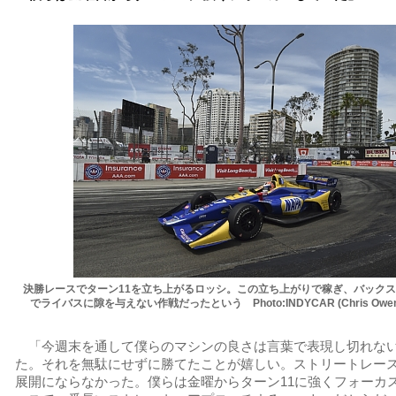
決勝レースでターン11を立ち上がるロッシ。この立ち上がりで稼ぎ、バックス
でライバスに隙を与えない作戦だったという Photo:INDYCAR (Chris Owen
「今週末を通して僕らのマシンの良さは言葉で表現し切れな
た。それを無駄にせずに勝てたことが嬉しい。ストリートレー
展開にならなかった。僕らは金曜からターン11に強くフォーカ