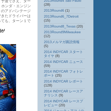
2013Round4 Sao Paulo
。予選でさえ、ター
(28)
。ホンダ・エンジン
2013Round6
(1)
々のアドバンテージ
できたドライバーは
2013Round6_7Detroit
(15)
っても、ターン１で
2013Round8_Texas
(20)
制が
2013Round9Milwaukee
(12)
2013メルマガ購読情報
(5)
2014 INDYCAR スタート
タイヤ
(8)
2014 INDYCAR ニュース
(59)
2014 INDYCAR フォトレ
ポート
(25)
2014 INDYCAR レポート
(128)
2014 INDYCAR レースア
ナリシス
(9)
2014 INDYCAR レースプ
レビュー
(20)
2014 ジャック・アマノの