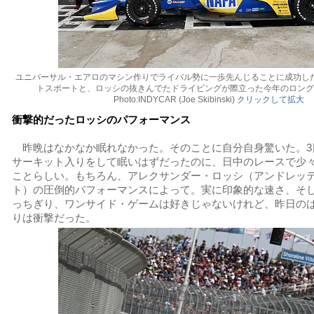
ユニバーサル・エアロのマシン作りでライバル勢に一歩先んじることに成功し
トスポートと、ロッシの抜きんでたドライビングが際立った今年のロン
Photo:INDYCAR (Joe Skibinski)
クリックして拡大
衝撃的だったロッシのパフォーマンス
昨晩はなかなか眠れなかった。そのことに自分自身驚いた。3
サーキット入りをして眠いはずだったのに、日中のレースで少
ことらしい。もちろん、アレクサンダー・ロッシ（アンドレッ
ト）の圧倒的パフォーマンスによって。実に印象的な速さ、そ
っちぎり、ワンサイド・ゲームは好きじゃないけれど、昨日の
りは衝撃だった。