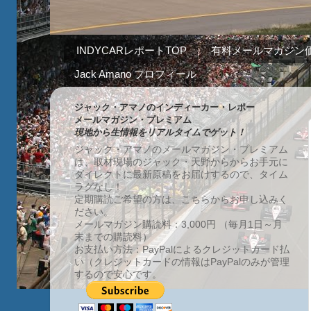
INDYCARレポートTOP
有料メールマガジン
Jack Amano プロフィール
ジャック・アマノのインディーカー・レポー
メールマガジン・プレミアム
現地から生情報をリアルタイムでゲット！
ジャック・アマノのメールマガジン・プレミアム
は、取材現場のジャック・天野からからお手元に
ダイレクトに最新原稿をお届けするので、タイム
ラグなし！
定期購読ご希望の方は、こちらからお申し込みく
ださい。
メールマガジン購読料：3,000円 （毎月1日～月
末までの購読料）
お支払い方法：PayPalによるクレジットカード払
い（クレジットカードの情報はPayPalのみが管理
するので安心です。