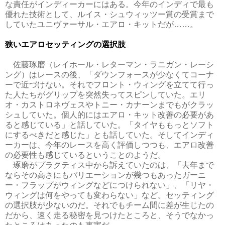
な責任がインディーカーにはある。今年のインディで最も
優れた技術として、ルイス・シュウィッツー賞の受賞まで
していたユニヴァーサル・エアロ・キットだが……。
狭いエアロセッティングの選択肢
佐藤琢磨（レイホール・レターマン・ラニガン・レーシ
ング）はレースの後、「ダウンフォースが少なくてコーナ
ーで近づけない。それでフロント・ウィングを立てて行っ
た人たちがグリップを突然失ってスピンしていた。エリ
オ・カストロネヴェスやトニー・カナーンまでもがクラッ
シュしていた。個人的にはエアロ・キット改善の必要があ
ると感じている」と話していた。「タイヤももっとソフト
にするべきだと感じた」とも話していた。そしてインディ
ーカーは、今年のレースを高く評価しつつも、エアロ改善
の必要性も感じているということのようだ。
琢磨がプラクティス中から訴えていたのは、「去年まで
ならその高さにもバリエーションが幾つもあったガーニ
ー・フラップがウィングなどにつけられない」、「リヤ・
ウィングは何をやっても変わらない」など。セッティング
の選択肢が少ないのだ。それでもチーム間に差が生じたの
だから、速く走る秘密を見つけたところと、そうでなかっ