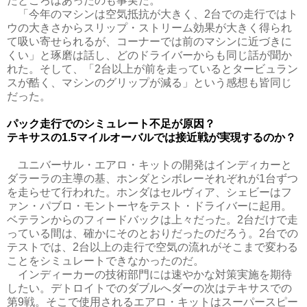
たところはあったのも事実だ。
「今年のマシンは空気抵抗が大きく、2台での走行ではト
ウの大きさからスリップ・ストリーム効果が大きく得られ
て吸い寄せられるが、コーナーでは前のマシンに近づきに
くい」と琢磨は話し、どのドライバーからも同じ話が聞か
れた。そして、「2台以上が前を走っているとタービュラン
スが酷く、マシンのグリップが減る」という感想も皆同じ
だった。
パック走行でのシミュレート不足が原因？
テキサスの1.5マイルオーバルでは接近戦が実現するのか？
ユニバーサル・エアロ・キットの開発はインディカーと
ダラーラの主導の基、ホンダとシボレーそれぞれが1台ずつ
を走らせて行われた。ホンダはセルヴィア、シェビーはフ
ァン・パブロ・モントーヤをテスト・ドライバーに起用。
ベテランからのフィードバックは上々だった。2台だけで走
っている間は、確かにそのとおりだったのだろう。2台での
テストでは、2台以上の走行で空気の流れがそこまで変わる
ことをシミュレートできなかったのだ。
インディーカーの技術部門には速やかな対策実施を期待
したい。デトロイトでのダブルへダーの次はテキサスでの
第9戦。そこで使用されるエアロ・キットはスーパースピー