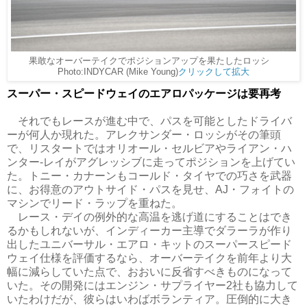
果敢なオーバーテイクでポジションアップを果たしたロッシ
Photo:INDYCAR (Mike Young)
クリックして拡大
スーパー・スピードウェイのエアロパッケージは要再考
それでもレースが進む中で、パスを可能としたドライバ
ーが何人か現れた。アレクサンダー・ロッシがその筆頭
で、リスタートではオリオール・セルビアやライアン・ハ
ンター-レイがアグレッシブに走ってポジションを上げてい
た。トニー・カナーンもコールド・タイヤでの巧さを武器
に、お得意のアウトサイド・パスを見せ、AJ・フォイトの
マシンでリード・ラップを重ねた。
レース・デイの例外的な高温を逃げ道にすることはでき
るかもしれないが、インディーカー主導でダラーラが作り
出したユニバーサル・エアロ・キットのスーパースピード
ウェイ仕様を評価するなら、オーバーテイクを前年より大
幅に減らしていた点で、おおいに反省すべきものになって
いた。その開発にはエンジン・サプライヤー2社も協力して
いたわけだが、彼らはいわばボランティア。圧倒的に大き