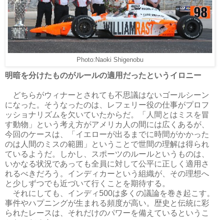
Photo:Naoki Shigenobu
明暗を分けたものがルールの適用だったというイロニー
どちらがウィナーとされても不思議はないゴールシーン
になった。そうなったのは、レフェリー役の仕事がプロフ
ッショナリズムを欠いていたからだ。「人間とはミスを冒
す動物」という考え方がアメリカ人の間には広くあるが、
今回のケースは、「イエローが出るまでに時間がかかった
のは人間のミスの範囲」ということで世間の理解は得られ
ているようだ。しかし、スポーツのルールというものは、
いかなる状況であっても全員に対して公平に正しく適用さ
れるべきだろう。インディカーという組織が、その理想へ
と少しずつでも近づいて行くことを期待する。
それにしても、インディ500は多くの議論を巻き起こす。
事件やハプニングが生まれる頻度が高い。歴史と伝統に彩
られたレースは、それだけのパワーを備えているというこ