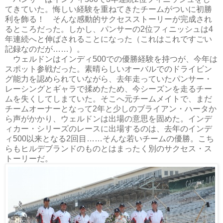
てきていた。悔しい経験を重ねてきたチームがついに初勝
利を飾る！ そんな感動的サクセスストーリーが完成され
るところだった。しかし、パンサーの2位フィニッシュは4
年連続へと伸ばされることになった（これはこれですごい
記録なのだが……）。
ウェルドンはインディ500での優勝経験を持つが、今年は
スポット参戦だった。素晴らしいオーバルでのドライビン
グ能力を認められていながら、去年走っていたパンサー・
レーシングとギャラで揉めたため、今シーズンを走るチー
ムを失くしてしまていた。そこへ元チームメイトで、まだ
チームオーナーとなって2年と少しのブライアン・ハータか
ら声がかかり、ウェルドンは出場の意思を固めた。インデ
ィカー・シリーズのレースに出場するのは、去年のインデ
ィ500以来となる2回目……そんな若いチームの優勝。こち
らもヒルデブランドのものとはまったく別のサクセス・ス
トーリーだ。