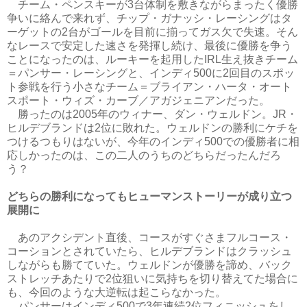
チーム・ペンスキーが3台体制を敷きながらまったく優勝
争いに絡んで来れず、チップ・ガナッシ・レーシングはタ
ーゲットの2台がゴールを目前に揃ってガス欠で失速。そん
なレースで安定した速さを発揮し続け、最後に優勝を争う
ことになったのは、ルーキーを起用したIRL生え抜きチーム
＝パンサー・レーシングと、インディ500に2回目のスポッ
ト参戦を行う小さなチーム＝ブライアン・ハータ・オート
スポート・ウィズ・カーブ／アガジェニアンだった。
勝ったのは2005年のウィナー、ダン・ウェルドン。JR・
ヒルデブランドは2位に敗れた。ウェルドンの勝利にケチを
つけるつもりはないが、今年のインディ500での優勝者に相
応しかったのは、この二人のうちのどちらだったんだろ
う？
どちらの勝利になってもヒューマンストーリーが成り立つ
展開に
あのアクシデント直後、コースがすぐさまフルコース・
コーションとされていたら、ヒルデブランドはクラッシュ
しながらも勝てていた。ウェルドンが優勝を諦め、バック
ストレッチあたりで2位狙いに気持ちを切り替えてた場合に
も、今回のような大逆転は起こらなかった。
パンサーはインディ500で3年連続2位フィニッシュをし