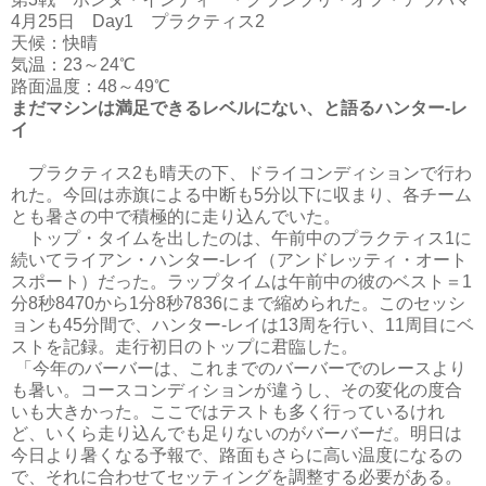
4月25日 Day1 プラクティス2
天候：快晴
気温：23～24℃
路面温度：48～49℃
まだマシンは満足できるレベルにない、と語るハンター-レ
イ
プラクティス2も晴天の下、ドライコンディションで行わ
れた。今回は赤旗による中断も5分以下に収まり、各チーム
とも暑さの中で積極的に走り込んでいた。
トップ・タイムを出したのは、午前中のプラクティス1に
続いてライアン・ハンター-レイ（アンドレッティ・オート
スポート）だった。ラップタイムは午前中の彼のベスト＝1
分8秒8470から1分8秒7836にまで縮められた。このセッシ
ョンも45分間で、ハンター-レイは13周を行い、11周目にベ
ストを記録。走行初日のトップに君臨した。
「今年のバーバーは、これまでのバーバーでのレースより
も暑い。コースコンディションが違うし、その変化の度合
いも大きかった。ここではテストも多く行っているけれ
ど、いくら走り込んでも足りないのがバーバーだ。明日は
今日より暑くなる予報で、路面もさらに高い温度になるの
で、それに合わせてセッティングを調整する必要がある。