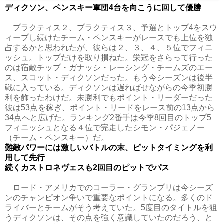
ディクソン、ペンスキー軍団4台を向こうに回して優勝
プラクティス２、プラクティス３、予選とトップ4をスウ
ィープし続けたチーム・ペンスキーがレースでも上位を独
占するかと思われたが、彼らは２、３、４、５位でフィニ
ッシュ。トップだけを取り損ねた。栄冠をさらって行った
のは宿敵チップ・ガナッシ・レーシング・チームズのエー
ス、スコット・ディクソンだった。もう今シーズンは後半
戦に入っている。ディクソンは遅ればせながらの今季初勝
利を飾ったわけだ。未勝利でもポイント・リーダーだった
彼は53点を稼ぎ、ポイント・リードをレース前の13点から
34点へと広げた。ランキング2番手は今季8回目のトップ5
フィニッシュとなる４位で完走したシモン・パジェノー
（チーム・ペンスキー）だ。
難敵パワーには激しいバトルの末、ピットタイミングを利
用して先行
続くカストロネヴェスも2回目のピットでパス
ロード・アメリカでのコーラー・グランプリは今シーズ
ンのチャンピオン争いで重要なポイントになる。多くのド
ライバーとチームがそう考えていた。5度目のタイトルを狙
うディクソンは、その点を強く意識していたのだろう、と