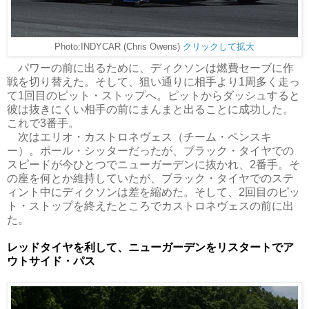
Photo:INDYCAR (Chris Owens)
クリックして拡大
パワーの前に出るために、ディクソンは燃費セーブに作
戦を切り替えた。そして、狙い通りに相手より1周多く走っ
て1回目のピット・ストップへ。ピットからダッシュすると
彼は抜きにくい相手の前にまんまと出ることに成功した。
これで3番手。
次はエリオ・カストロネヴェス（チーム・ペンスキ
ー）。ポール・シッターだったが、ブラック・タイヤでの
スピードが今ひとつでニューガーデンに抜かれ、2番手。そ
の座を何とか維持していたが、ブラック・タイヤでのステ
ィント中にディクソンは差を縮めた。そして、2回目のピッ
ト・ストップを終えたところでカストロネヴェスの前に出
た。
レッドタイヤを利して、ニューガーデンをリスタートでア
ウトサイド・パス