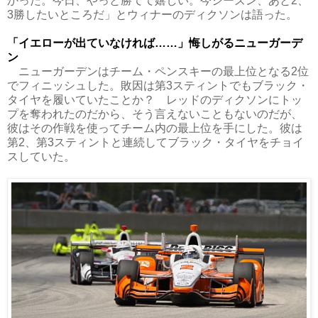
かった。今日、やっと勝てて嬉しい。今シーズン、あと2、
3勝したいところだ」とウィナーのディクソンは語った。
「イエローが出ていなければ……」悔しがるニューガーデ
ン
ニューガーデンはチーム・ペンスキーの最上位となる2位
でフィニッシュした。敗因は第3スティントでもブラック・
タイヤを履いていたことか？ レッドのディクソンにトッ
プを奪われたのだから、そう言えないこともないのだが、
彼はその作戦を使ってチーム内の最上位を手にした。彼は
第2、第3スティントと連続してブラック・タイヤをチョイ
スしていた。