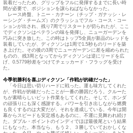
装着だったため、グリップをフルに発揮するまでに長い時
間が必要で、ポジションを譲らねばならなかった。
レース終盤、トニー・カナーン（チップ・ガナッシ・レ
ーシング・チームズ）のクラッシュでフル・コース・コー
ションが出され、残り7周でリスタートが切られたが、ここ
でディクソンはベテランの味を発揮し、ニューガーデンを
巧みに突き放した。この時はトップ5全員が新品のレッドを
装着していたが、ディクソンは1周で1.5秒ものリードを築
き上げた。その後の3周でニューガーデンに差を縮められた
ものの、残3周となってからディクソンは逆にリードを広
げ、0.5779秒差をつけてチェッカード・フラッグを受け
た。
今季初勝利を喜ぶディクソン「作戦が的確だった」
「今日は思い切りハードに戦った。運も味方してくれた
が、作戦が的確だったことが一番の勝因だろう。クルーた
ちが素晴らしいピット作業をしてくれた。そして、ホンダ
の頑張りにも深く感謝する。パワーを引き出しながら燃費
も良くするのは大変だが、それを達成している。今年は開
幕からスピードも安定感もあるのに、不運に見舞われ続け
た。ダブル・ポイントのインディでほぼ最後尾という結果
にもなった。本当なら、もう２、３勝していておかしくな