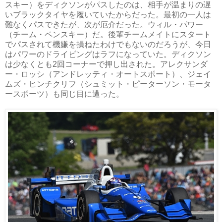
スキー）をディクソンがパスしたのは、相手が温まりの遅
いブラックタイヤを履いていたからだった。最初の一人は
難なくパスできたが、次が厄介だった。ウィル・パワー
（チーム・ペンスキー）だ。後輩チームメイトにスタート
でパスされて機嫌を損ねたわけでもないのだろうが、今日
はパワーのドライビングはラフになっていた。ディクソン
は少なくとも2回コーナーで押し出された。アレクサンダ
ー・ロッシ（アンドレッティ・オートスポート）、ジェイ
ムズ・ヒンチクリフ（シュミット・ピーターソン・モータ
ースポーツ）も同じ目に遭った。