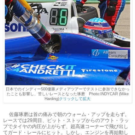
日本でのインディー500優勝メディアツアーでテストに参加できなかっ
たことも影響し、苦しいレースとなった琢磨 Photo:INDYCAR (Mike
Harding)
クリックして拡大
佐藤琢磨は首の痛みで朝のウォーム・アップを走らず。
レースでは29周目、ピット・ストップからのアウト・ラッ
プでタイヤの内圧が上がらず、超高速コーナーで飛び出し
てガード・レールにヒット。しかし、エンジンを再始動し