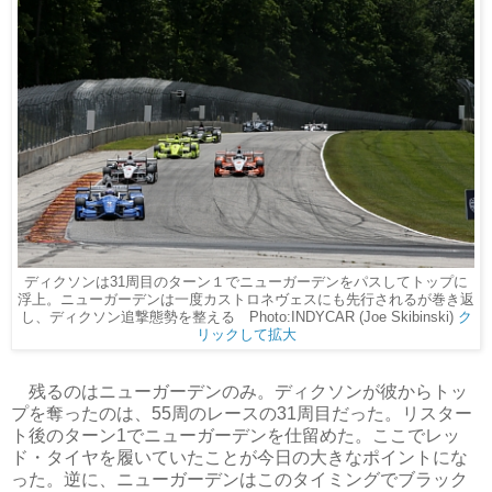
ディクソンは31周目のターン１でニューガーデンをパスしてトップに
浮上。ニューガーデンは一度カストロネヴェスにも先行されるが巻き返
し、ディクソン追撃態勢を整える Photo:INDYCAR (Joe Skibinski)
ク
リックして拡大
残るのはニューガーデンのみ。ディクソンが彼からトッ
プを奪ったのは、55周のレースの31周目だった。リスター
ト後のターン1でニューガーデンを仕留めた。ここでレッ
ド・タイヤを履いていたことが今日の大きなポイントにな
った。逆に、ニューガーデンはこのタイミングでブラック