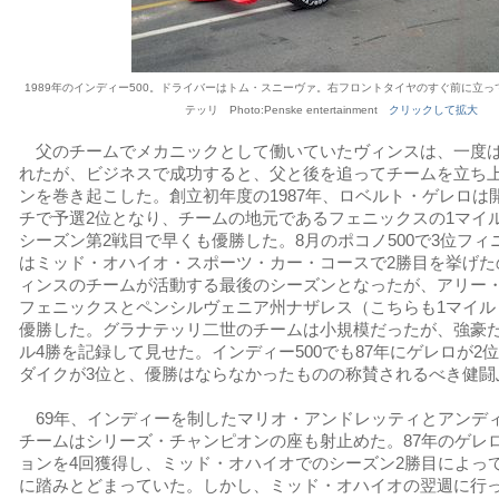
1989年のインディー500。ドライバーはトム・スニーヴァ。右フロントタイヤのすぐ前に立
テッリ
Photo:Penske entertainment
クリックして拡大
父のチームでメカニックとして働いていたヴィンスは、一度
れたが、ビジネスで成功すると、父と後を追ってチームを立ち
ンを巻き起こした。創立初年度の1987年、ロベルト・ゲレロは
チで予選2位となり、チームの地元であるフェニックスの1マイ
シーズン第2戦目で早くも優勝した。8月のポコノ500で3位フィ
はミッド・オハイオ・スポーツ・カー・コースで2勝目を挙げたの
ィンスのチームが活動する最後のシーズンとなったが、アリー
フェニックスとペンシルヴェニア州ナザレス（こちらも1マイル
優勝した。グラナテッリ二世のチームは小規模だったが、強豪
ル4勝を記録して見せた。インディー500でも87年にゲレロが2位
ダイクが3位と、優勝はならなかったものの称賛されるべき健闘
69年、インディーを制したマリオ・アンドレッティとアンデ
チームはシリーズ・チャンピオンの座も射止めた。87年のゲレ
ョンを4回獲得し、ミッド・オハイオでのシーズン2勝目によっ
に踏みとどまっていた。しかし、ミッド・オハイオの翌週に行