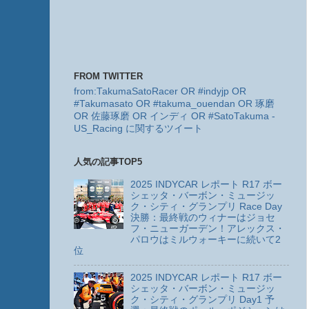
FROM TWITTER
from:TakumaSatoRacer OR #indyjp OR
#Takumasato OR #takuma_ouendan OR 琢磨
OR 佐藤琢磨 OR インディ OR #SatoTakuma -
US_Racing に関するツイート
人気の記事TOP5
2025 INDYCAR レポート R17 ボー
シェッタ・バーボン・ミュージッ
ク・シティ・グランプリ Race Day
決勝：最終戦のウィナーはジョセ
フ・ニューガーデン！アレックス・
パロウはミルウォーキーに続いて2
位
2025 INDYCAR レポート R17 ボー
シェッタ・バーボン・ミュージッ
ク・シティ・グランプリ Day1 予