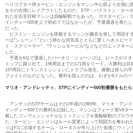
ヘリコプター用タービン・エンジンをマシン中心部より左側に
をその右側にレイアウトしたものだ。STP・パクストン・ター
れた左右非対称マシンは四輪駆動でもあった。ガスタービン・
インディー500史上で初めてではなかったが、予選通過を果た
だった。
ピストン・エンジンを搭載するマシンが轟音を発して周回す
ーは”シューン！”という静かな排気音とともに驚くべきスピード
ト・スクリーマー”、”ウッシュモービル”などなどのニックネー
した。
予選を6位で通過したパーネリ・ジョーンズは、レースがスタ
トップに躍り出て、196周目までの171周をリード。大勝利は
197周目にトランスミッションにトラブル発生。優勝は彼らの手
フォイトのものとなった。勝利を阻んだのは、わずか6ドルのベ
マリオ・アンドレッティ、STPにインディー500初優勝をもたら
アンディのSTPチームはその2年後の1969年、マリオ・アン
インディー500での勝利を記録した。マシンはフォード製V8タ
載したコン
ヴェンショナルなミッドシップ＆後輪駆動のブロウ
た。タービン・エンジンはルール変更によって戦闘力を奪われ
リはF1に出場するチーム・ロータスが作り上げた前後にウィン