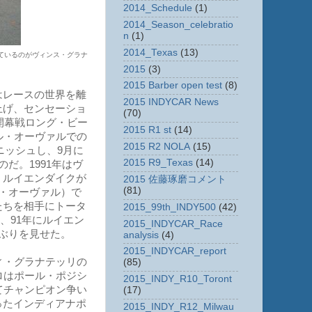
2014_Schedule
(1)
2014_Season_celebratio
n
(1)
2014_Texas
(13)
っているのがヴィンス・グラナ
2015
(3)
2015 Barber open test
(8)
はレースの世界を離
2015 INDYCAR News
上げ、センセーショ
(70)
開幕戦ロング・ビー
2015 R1 st
(14)
ル・オーヴァルでの
2015 R2 NOLA
(15)
ニッシュし、9月に
2015 R9_Texas
(14)
だ。1991年はヴ
・ルイエンダイクが
2015 佐藤琢磨コメント
(81)
・オーヴァル）で
たちを相手にトータ
2015_99th_INDY500
(42)
、91年にルイエン
2015_INDYCAR_Race
ぶりを見せた。
analysis
(4)
2015_INDYCAR_report
ィ・グラナテッリの
(85)
ロはポール・ポジシ
2015_INDY_R10_Toront
てチャンピオン争い
(17)
ったインディアナポ
2015_INDY_R12_Milwau