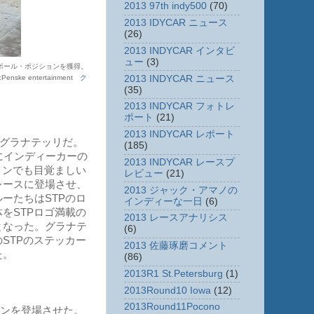
2013 97th indy500
(70)
2013 IDYCAR ニュース
(26)
2013 INDYCAR インタビ
ュー
(3)
がポール・ポジションを獲得。
2013 INDYCAR ニュース
:Penske entertainment
ク
(35)
2013 INDYCAR フォトレ
ポート
(21)
2013 INDYCAR レポート
グラナテッリだ。
(185)
にインディーカーの
2013 INDYCAR レースプ
ョンでも目覚ましい
レビュー
(21)
レースに登場させ、
2013 ジャック・アマノの
ーたちはSTPのロ
インディーな一日
(6)
をSTPロゴ満載の
2013 レースアナリシス
となった。グラナテ
(6)
STPのステッカー
2013 佐藤琢磨コメント
た。
(86)
2013R1 St.Petersburg
(1)
2013Round10 Iowa
(12)
2013Round11Pocono
シンを登場させた。