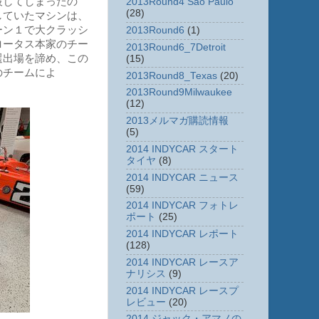
破してしまったの
2013Round4 Sao Paulo
(28)
していたマシンは、
ーン１で大クラッシ
2013Round6
(1)
ロータス本家のチー
2013Round6_7Detroit
選出場を諦め、この
(15)
のチームによ
2013Round8_Texas
(20)
2013Round9Milwaukee
(12)
2013メルマガ購読情報
(5)
2014 INDYCAR スタート
タイヤ
(8)
2014 INDYCAR ニュース
(59)
2014 INDYCAR フォトレ
ポート
(25)
2014 INDYCAR レポート
(128)
2014 INDYCAR レースア
ナリシス
(9)
2014 INDYCAR レースプ
レビュー
(20)
2014 ジャック・アマノの