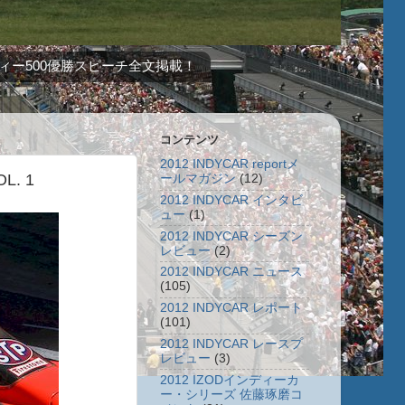
ィー500優勝スピーチ全文掲載！
コンテンツ
2012 INDYCAR reportメ
. 1
ールマガジン
(12)
2012 INDYCAR インタビ
ュー
(1)
2012 INDYCAR シーズン
レビュー
(2)
2012 INDYCAR ニュース
(105)
2012 INDYCAR レポート
(101)
2012 INDYCAR レースプ
レビュー
(3)
2012 IZODインディーカ
ー・シリーズ 佐藤琢磨コ