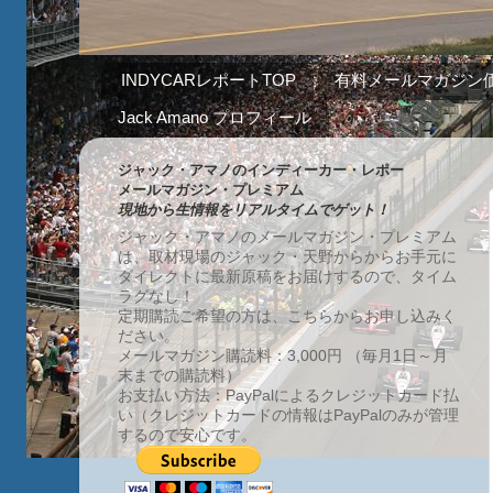
INDYCARレポートTOP
有料メールマガジン
Jack Amano プロフィール
ジャック・アマノのインディーカー・レポー
メールマガジン・プレミアム
現地から生情報をリアルタイムでゲット！
ジャック・アマノのメールマガジン・プレミアム
は、取材現場のジャック・天野からからお手元に
ダイレクトに最新原稿をお届けするので、タイム
ラグなし！
定期購読ご希望の方は、こちらからお申し込みく
ださい。
メールマガジン購読料：3,000円 （毎月1日～月
末までの購読料）
お支払い方法：PayPalによるクレジットカード払
い（クレジットカードの情報はPayPalのみが管理
するので安心です。