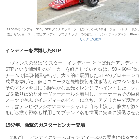
1968年のインディー500。STP グラナテッリ・タービンマシンの2年目、ジョー・レナード
左から3人目、スーツ姿がアンディ・グラナテッリ。その右はコーリン・チャップマン
Photo
リックして拡大
インディーを席捲したSTP
ヴィンスの父は”ミスター・インディー”と呼ばれたアンディ・
STPという潤滑剤のメーカーを経営していた彼は、50～60年代
チームで陣頭指揮を執り、大々的に展開したSTPのプロモーシ
成果を挙げた。彼はユニークな先端技術を注ぎ込んだマシンを
そのマシンを目にも鮮やかな蛍光オレンジでペイントした。クル
ゴを散りばめたオーヴァーオールを着用し、オーナーもその巨体
スーツで包んでインディーのピットに立ち、アメリカ中で話題
ッリはテレビやラジオのコマーシャルに自ら出演し、膨大な数の
をばら撒く戦略も採用してブランド名を世間に完全に浸透させ
1967年、衝撃のガスタービンカー登場
1967年、アンディのチームはインディー500の歴史に残るマ