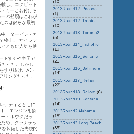
(10)
搭載し、コクピット
2013Round12_Pocono
ボ・カーと名付けら
(1)
カーの登場はこれが
2013Round12_Tronto
したのは彼らが最初
(10)
2013Round13_Toronto2
る中、タービン・カ
(5)
で疾走。“サイレン
2013Round14_mid-ohio
ムとともに人気を博
(10)
2013Round15_Sonoma
ートするや半周で
(21)
目前だった。しかし、
2013Round16_Baltimore
をすり抜け、AJ・
(14)
アリングだった。
2013Round17_Reliant
(22)
す
2013Round18_Reliant
(6)
2013Round19_Fontana
(14)
ドレッティとともに
ーボ・エンジンを搭
2013Round2 Alabama
(18)
ナー・ホウクだっ
たため、グラナテッ
2013Round3 Long Beach
(35)
グを装備した先鋭的