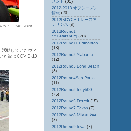
メント
(81)
2012-2013 オフシーズン
情報
(23)
2012INDYCAR レースア
ナリシス
(9)
 Photo:Penske
2012Round1
St.Petersburg
(20)
2012Round11 Edmonton
(13)
て活動していたヴィ
2012Round2 Alabama
彼はCOVID-19
(12)
2012Round3 Long Beach
(8)
2012Round4Sao Paulo.
(11)
2012Round5 Indy500
(75)
2012Round6 Detroit
(15)
2012Round7 Texas
(7)
2012Round8 Milwaukee
(3)
2012Round9 Iowa
(7)