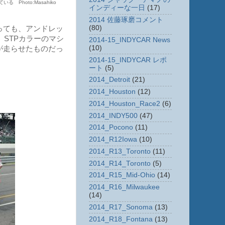
れている
Photo:Masahiko
インディーな一日
(17)
2014 佐藤琢磨コメント
(80)
っても、アンドレッ
。STPカラーのマシ
2014-15_INDYCAR News
(10)
が走らせたものだっ
2014-15_INDYCAR レポ
ート
(5)
2014_Detroit
(21)
2014_Houston
(12)
2014_Houston_Race2
(6)
2014_INDY500
(47)
2014_Pocono
(11)
2014_R12Iowa
(10)
2014_R13_Toronto
(11)
2014_R14_Toronto
(5)
2014_R15_Mid-Ohio
(14)
2014_R16_Milwaukee
(14)
2014_R17_Sonoma
(13)
2014_R18_Fontana
(13)