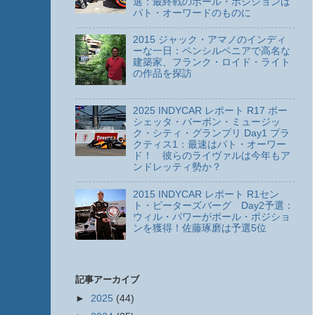
選：最終戦のポール・ポジションは
パト・オーワードのものに
2015 ジャック・アマノのインディ
ーな一日：ペンシルベニアで高名な
建築家、フランク・ロイド・ライト
の作品を探訪
2025 INDYCAR レポート R17 ボー
シェッタ・バーボン・ミュージッ
ク・シティ・グランプリ Day1 プラ
クティス1：最速はパト・オーワー
ド！ 彼らのライヴァルは今年もア
ンドレッティ勢か？
2015 INDYCAR レポート R1セン
ト・ピーターズバーグ Day2予選：
ウィル・パワーがポール・ポジショ
ンを獲得！佐藤琢磨は予選5位
記事アーカイブ
►
2025
(44)