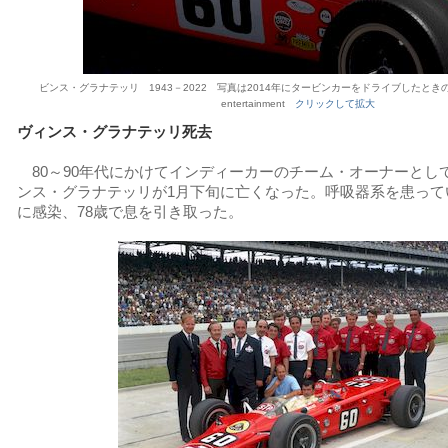
ビンス・グラナテッリ 1943－2022 写真は2014年にタービンカーをドライブしたときのカット
entertainment
クリックして拡大
ヴィンス・グラナテッリ死去
80～90年代にかけてインディーカーのチーム・オーナーとし
ンス・グラナテッリが1月下旬に亡くなった。呼吸器系を患っていた
に感染、78歳で息を引き取った。