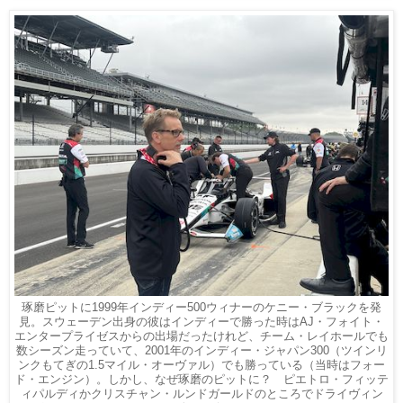
琢磨ピットに1999年インディー500ウィナーのケニー・ブラックを発
見。スウェーデン出身の彼はインディーで勝った時はAJ・フォイト・
エンタープライゼスからの出場だったけれど、チーム・レイホールでも
数シーズン走っていて、2001年のインディー・ジャパン300（ツインリ
ンクもてぎの1.5マイル・オーヴァル）でも勝っている（当時はフォー
ド・エンジン）。しかし、なぜ琢磨のピットに？ ピエトロ・フィッテ
ィパルディかクリスチャン・ルンドガールドのところでドライヴィン