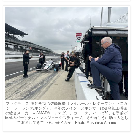
プラクティス1開始を待つ佐藤琢磨（レイホール・レターマン・ラニガ
ン・レーシング/ホンダ）。今年のメイン・スポンサーは板金加工機械
の総合メーカー＝AMADA（アマダ）。カー・ナンバーは75。右手前が
琢磨のパーソナル・マネジャーのスティーヴ。その向こうに助っ人とし
て渡米してきている小笹メカが Photo:Masahiko Amano