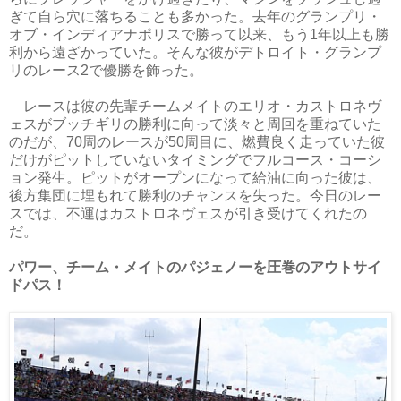
ぎて自ら穴に落ちることも多かった。去年のグランプリ・
オブ・インディアナポリスで勝って以来、もう1年以上も勝
利から遠ざかっていた。そんな彼がデトロイト・グランプ
リのレース2で優勝を飾った。
レースは彼の先輩チームメイトのエリオ・カストロネヴ
ェスがブッチギリの勝利に向って淡々と周回を重ねていた
のだが、70周のレースが50周目に、燃費良く走っていた彼
だけがピットしていないタイミングでフルコース・コーシ
ョン発生。ピットがオープンになって給油に向った彼は、
後方集団に埋もれて勝利のチャンスを失った。今日のレー
スでは、不運はカストロネヴェスが引き受けてくれたの
だ。
パワー、チーム・メイトのパジェノーを圧巻のアウトサイ
ドパス！