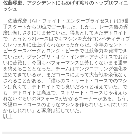
佐藤琢磨、アクシデントにもめげず粘りのトップ10フィニ
ッシュ
佐藤琢磨（AJ・フォイト・エンタープライゼス）は16番
手スタートから10位でゴールした。しかし、レース後の琢
磨は悔しさをにじませていた。得意としてきたデトロイト
で、とうとう2レース目でもマシンを充分コンペティティブ
なレヴェルに仕上げられなかったからだ。今年のセント・
ピータースバーグとロング・ビーチでは競争力を発揮でき
ていたが、グランプリ・オヴ・インディアナポリスでおお
いに苦戦し、今回もパフォーマンスは芳しくないまま週末
を終えることとなった。チームはエンジニアリング強化を
進めてきているが、まだコースによって大苦戦を余儀なく
されることがある。「僕らのストリート・コースでのマシ
ンは良くて、デトロイトでも良いだろうと考えていた。で
も、デトロイトは高速で、ストリート・コースじゃ考えら
れないぐらいのGフォースがかかるコーナーがある。もう、
常設ロードコースのようなマシンを作らないといけないの
かもしれない」と琢磨は話していた。
以上