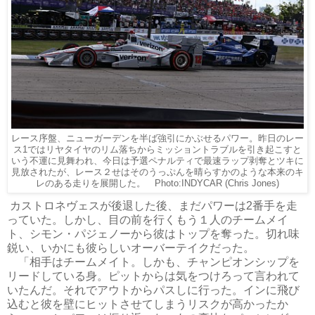
レース序盤、ニューガーデンを半ば強引にかぶせるパワー。昨日のレー
ス1ではリヤタイヤのリム落ちからミッショントラブルを引き起こすと
いう不運に見舞われ、今日は予選ペナルティで最速ラップ剥奪とツキに
見放されたが、レース２せはそのうっぷんを晴らすかのような本来のキ
レのある走りを展開した。 Photo:INDYCAR (Chris Jones)
カストロネヴェスが後退した後、まだパワーは2番手を走
っていた。しかし、目の前を行くもう１人のチームメイ
ト、シモン・パジェノーから彼はトップを奪った。切れ味
鋭い、いかにも彼らしいオーバーテイクだった。
「相手はチームメイト。しかも、チャンピオンシップを
リードしている身。ピットからは気をつけろって言われて
いたんだ。それでアウトからパスしに行った。インに飛び
込むと彼を壁にヒットさせてしまうリスクが高かったか