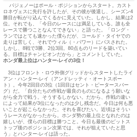
パジェノーはポール・ポジションからスタート。カスト
ロネヴェスに先行を許したが、その彼が後退し、シーズン4
勝目が転がり込んでくるかに見えていた。しかし、結果は2
位。それでも、「今日のレースには満足している。誰も全
レースで勝つことなんてできない」と語った。「ロング・
ランではとても速かった僕らだが、コールド・タイヤでの
走りは苦しく、それでウィル（・パワー）にパスされた。
しかし、8戦で3勝、2位3回。80点ものリードを築いてい
る。目標はチャンピオンだから」とコメントしていた。
ホンダ最上位はハンター‐レイの3位！
3位はフロント・ロウ外側グリッドからスタートしたライ
アン・ハンター-レイ（アンドレッティ・オートスポー
ト）。今年2回目の3位（1回目はセント・ピータースバー
グ）だ。「自分たちの作戦が最良のものになるよう願いな
がら全力で戦う。そうするしかない。だから、作戦の違い
によって結果が3位になったのは少し残念だ。今日は何も悪
いことが起こらなかった。それを喜びたい。近頃はそうい
うレースがなかったから。ホンダ勢の最上位となれたのは
嬉しいが、僕らの目標は勝つこと。今日も最後のピットス
トップ後のポジション次第では、それが狙えていたと思
う」とハンター-レイは語った。