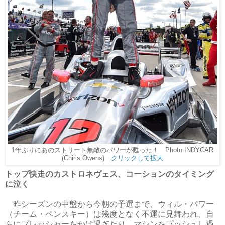
1年ぶりにあのストリート無敵のパワーが甦った！ Photo:INDYCAR
(Chiris Owens)
クリックして拡大
トップ快走のカストロネヴェス、コーションのタイミング
に泣く
昨シーズンの中盤から今朝の予選まで、ウィル・パワー
（チーム・ペンスキー）は幾度となく不運に見舞われ、自
らにプレッシャーをかけ過ぎたり、マシンをプッシュし過