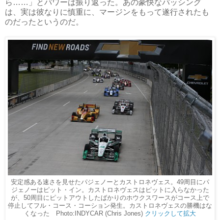
ら……」とパワーは振り返った。あの豪快なパッシング
は、実は彼なりに慎重に、マージンをもって遂行されたも
のだったというのだ。
安定感ある速さを見せたパジェノーとカストロネヴェス。49周目にパ
ジェノーはピット・イン。カストロネヴェスはピットに入らなかった
が、50周目にピットアウトしたばかりのホウクスワースがコース上で
停止してフル・コース・コーション発生。カストロネヴェスの勝機はな
くなった Photo:INDYCAR (Chris Jones)
クリックして拡大