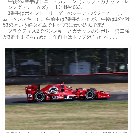
午後の2番手はトニー・カナーン（チップ・ガナッシ・レ
ーシング・チームズ）＝1分4秒4663。
3番手はポイント・リーダーのシモン・パジェノー（チー
ム・ペンスキー）。午前中は7番手だったが、午後は1分4秒
5353という好タイムでトップ3に食い込んで来た。
プラクティス2でペンスキーとガナッシのシボレー勢二強
が3番手までを占めた。午前中はトップ5だったが……。