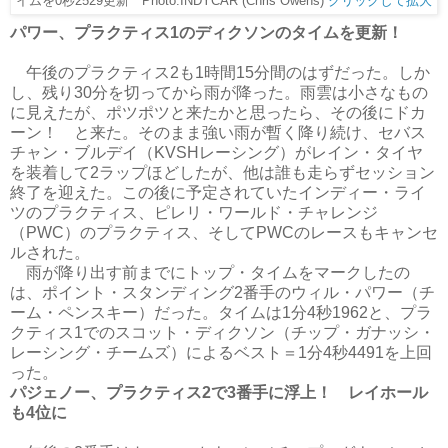
イムを0秒2529更新 Photo:INDYCAR (Chris Owens)
クリックして拡大
パワー、プラクティス1のディクソンのタイムを更新！
午後のプラクティス2も1時間15分間のはずだった。しか
し、残り30分を切ってから雨が降った。雨雲は小さなもの
に見えたが、ポツポツと来たかと思ったら、その後にドカ
ーン！ と来た。そのまま強い雨が暫く降り続け、セバス
チャン・ブルデイ（KVSHレーシング）がレイン・タイヤ
を装着して2ラップほどしたが、他は誰も走らずセッション
終了を迎えた。この後に予定されていたインディー・ライ
ツのプラクティス、ピレリ・ワールド・チャレンジ
（PWC）のプラクティス、そしてPWCのレースもキャンセ
ルされた。
雨が降り出す前までにトップ・タイムをマークしたの
は、ポイント・スタンディング2番手のウィル・パワー（チ
ーム・ペンスキー）だった。タイムは1分4秒1962と、プラ
クティス1でのスコット・ディクソン（チップ・ガナッシ・
レーシング・チームズ）によるベスト＝1分4秒4491を上回
った。
パジェノー、プラクティス2で3番手に浮上！ レイホール
も4位に