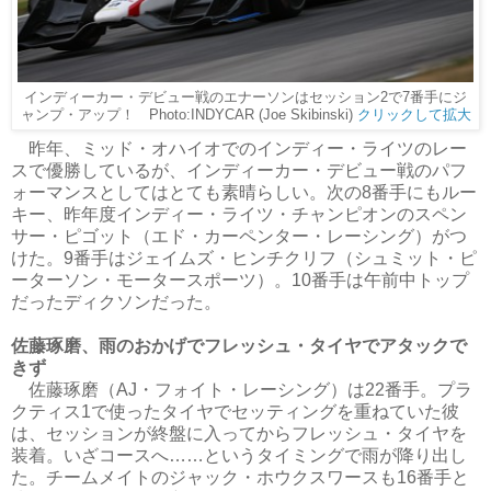
インディーカー・デビュー戦のエナーソンはセッション2で7番手にジ
ャンプ・アップ！ Photo:INDYCAR (Joe Skibinski
)
クリックして拡大
昨年、ミッド・オハイオでのインディー・ライツのレー
スで優勝しているが、インディーカー・デビュー戦のパフ
ォーマンスとしてはとても素晴らしい。次の8番手にもルー
キー、昨年度インディー・ライツ・チャンピオンのスペン
サー・ピゴット（エド・カーペンター・レーシング）がつ
けた。9番手はジェイムズ・ヒンチクリフ（シュミット・ピ
ーターソン・モータースポーツ）。10番手は午前中トップ
だったディクソンだった。
佐藤琢磨、雨のおかげでフレッシュ・タイヤでアタックで
きず
佐藤琢磨（AJ・フォイト・レーシング）は22番手。プラ
クティス1で使ったタイヤでセッティングを重ねていた彼
は、セッションが終盤に入ってからフレッシュ・タイヤを
装着。いざコースへ……というタイミングで雨が降り出し
た。チームメイトのジャック・ホウクスワースも16番手と