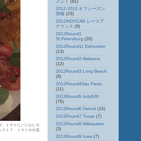
メント
(81)
2012-2013 オフシーズン
情報
(23)
2012INDYCAR レースア
ナリシス
(9)
2012Round1
St.Petersburg
(20)
2012Round11 Edmonton
(13)
2012Round2 Alabama
(12)
2012Round3 Long Beach
(8)
2012Round4Sao Paulo.
(11)
2012Round5 Indy500
(75)
2012Round6 Detroit
(15)
2012Round7 Texas
(7)
2012Round8 Milwaukee
ダ。トマトにバジルにモ
(3)
ェクト？ トマトやや若
2012Round9 Iowa
(7)