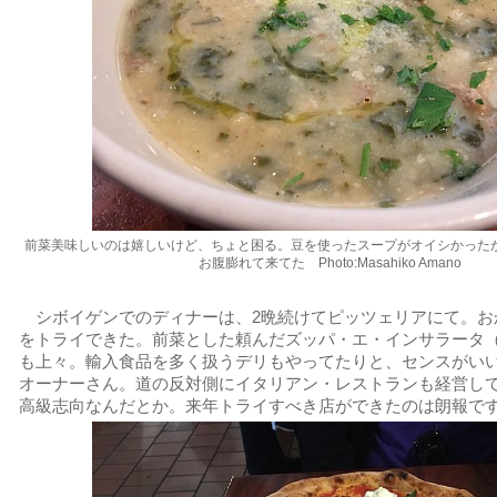
前菜美味しいのは嬉しいけど、ちょと困る。豆を使ったスープがオイシかった
お腹膨れて来てた Photo:Masahiko Amano
シボイゲンでのディナーは、2晩続けてピッツェリアにて。お
をトライできた。前菜とした頼んだズッパ・エ・インサラータ
も上々。輸入食品を多く扱うデリもやってたりと、センスがい
オーナーさん。道の反対側にイタリアン・レストランも経営し
高級志向なんだとか。来年トライすべき店ができたのは朗報で