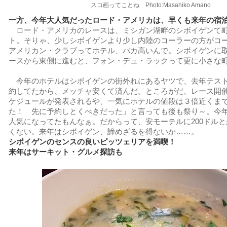
スコ画ってことね Photo:Masahiko Amano
一方、今年大人気だったロード・アメリカは、早くも来年の宿
ロード・アメリカのレースは、ミシガン湖畔のシボイゲンて
ト。そりゃ、少しシボイゲンより少し内陸のコーラーの方がコ
アメリカン・クラブってホテル、バカ高いんで。シボイゲンに
ースから東側に進むと、フォン・デュ・ラックって更に小さな
今年のホテルはシボイゲンの街外れにあるヤツで、去年テス
約してたから、メッチャ安くて済んだ。ところがだ、レース開
ケジュールが発表されるや、一気にホテルの値段は３倍近くま
た！ 先に予約しとくべきだった」と言っても後も祭り～。今
人気になってたもんなぁ。だからって、安モーテルに200ドルと
くない。来年はシボイゲン、諦めざるを得ないか……。
シボイゲンのセンスの良いピッツェリアを満喫！
来年はサーキット・グルメ探訪も