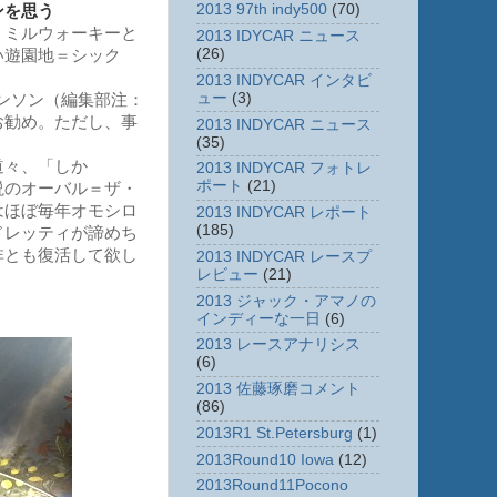
2013 97th indy500
(70)
ンを思う
。ミルウォーキーと
2013 IDYCAR ニュース
(26)
い遊園地＝シック
2013 INDYCAR インタビ
ュー
(3)
ンソン（編集部注：
お勧め。ただし、事
2013 INDYCAR ニュース
(35)
道々、「しか
2013 INDYCAR フォトレ
ポート
(21)
説のオーバル＝ザ・
はほぼ毎年オモシロ
2013 INDYCAR レポート
(185)
ドレッティが諦めち
非とも復活して欲し
2013 INDYCAR レースプ
レビュー
(21)
2013 ジャック・アマノの
インディーな一日
(6)
2013 レースアナリシス
(6)
2013 佐藤琢磨コメント
(86)
2013R1 St.Petersburg
(1)
2013Round10 Iowa
(12)
2013Round11Pocono