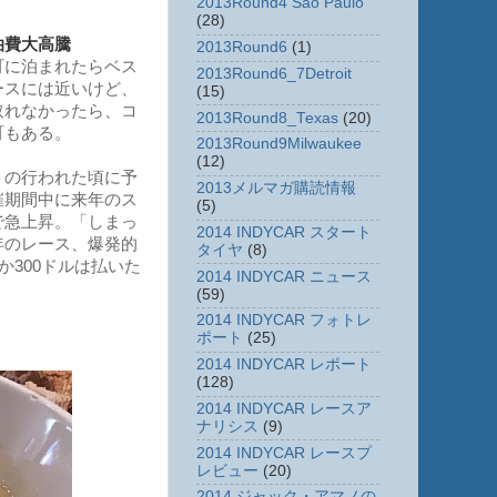
2013Round4 Sao Paulo
(28)
泊費大高騰
2013Round6
(1)
町に泊まれたらベス
2013Round6_7Detroit
ースには近いけど、
(15)
取れなかったら、コ
2013Round8_Texas
(20)
町もある。
2013Round9Milwaukee
(12)
トの行われた頃に予
2013メルマガ購読情報
催期間中に来年のス
(5)
で急上昇。「しまっ
2014 INDYCAR スタート
年のレース、爆発的
タイヤ
(8)
か300ドルは払いた
2014 INDYCAR ニュース
(59)
2014 INDYCAR フォトレ
ポート
(25)
2014 INDYCAR レポート
(128)
2014 INDYCAR レースア
ナリシス
(9)
2014 INDYCAR レースプ
レビュー
(20)
2014 ジャック・アマノの