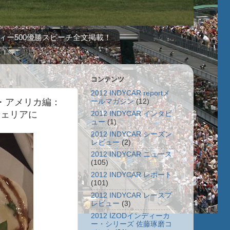
ィー500優勝スピーチ全文掲載！
コンテンツ
2012 INDYCAR reportメ
ド・アメリカ編：
ールマガジン
(12)
ツェリアに
2012 INDYCAR インタビ
ュー
(1)
2012 INDYCAR シーズン
レビュー
(2)
2012 INDYCAR ニュース
(105)
2012 INDYCAR レポート
(101)
2012 INDYCAR レースプ
レビュー
(3)
2012 IZODインディーカ
ー・シリーズ 佐藤琢磨コ