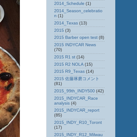
2014_Schedule
(1)
2014_Season_celebratio
n
(1)
2014_Texas
(13)
2015
(3)
2015 Barber open test
(8)
2015 INDYCAR News
(70)
2015 R1 st
(14)
2015 R2 NOLA
(15)
2015 R9_Texas
(14)
2015 佐藤琢磨コメント
(81)
2015_99th_INDY500
(42)
2015_INDYCAR_Race
analysis
(4)
2015_INDYCAR_report
(85)
2015_INDY_R10_Toront
(17)
2015_INDY_R12_Milwau