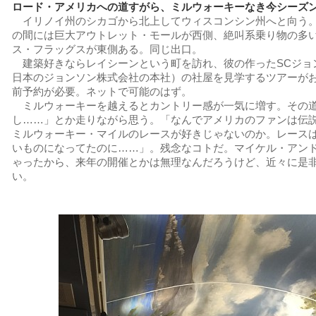
ロード・アメリカへの道すがら、ミルウォーキーなき今シーズ
イリノイ州のシカゴから北上してウィスコンシン州へと向う
の間には巨大アウトレット・モールが西側、絶叫系乗り物の多
ス・フラッグスが東側ある。同じ出口。
建築好きならレイシーンという町を訪れ、彼の作ったSCジョ
日本のジョンソン株式会社の本社）の社屋を見学するツアーが
前予約が必要。ネットで可能のはず。
ミルウォーキーを越えるとカントリー感が一気に増す。その
し……」とか走りながら思う。「なんでアメリカのファンは伝
ミルウォーキー・マイルのレースが好きじゃないのか。レース
いものになってたのに……」。残念なコトだ。マイケル・アン
ゃったから、来年の開催とかは無理なんだろうけど、近々に是
い。