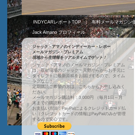
INDYCARレポートTOP
有料メールマガジン
Jack Amano プロフィール
ジャック・アマノのインディーカー・レポー
メールマガジン・プレミアム
現地から生情報をリアルタイムでゲット！
ジャック・アマノのメールマガジン・プレミアム
は、取材現場のジャック・天野からからお手元に
ダイレクトに最新原稿をお届けするので、タイム
ラグなし！
定期購読ご希望の方は、こちらからお申し込みく
ださい。
メールマガジン購読料：3,000円 （毎月1日～月
末までの購読料）
お支払い方法：PayPalによるクレジットカード払
い（クレジットカードの情報はPayPalのみが管理
するので安心です。