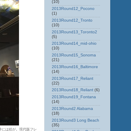
(10)
2013Round12_Pocono
(1)
2013Round12_Tronto
(10)
2013Round13_Toronto2
(5)
2013Round14_mid-ohio
(10)
2013Round15_Sonoma
(21)
2013Round16_Baltimore
(14)
2013Round17_Reliant
(22)
2013Round18_Reliant
(6)
2013Round19_Fontana
(14)
2013Round2 Alabama
(18)
2013Round3 Long Beach
(35)
井には絵が。現代版フレ