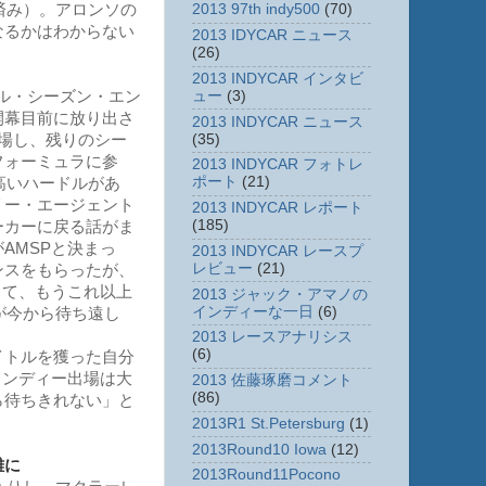
済み）。アロンソの
2013 97th indy500
(70)
なるかはわからない
2013 IDYCAR ニュース
(26)
2013 INDYCAR インタビ
ュー
(3)
フル・シーズン・エン
開幕目前に放り出さ
2013 INDYCAR ニュース
(35)
場し、残りのシー
フォーミュラに参
2013 INDYCAR フォトレ
ポート
(21)
高いハードルがあ
リー・エージェント
2013 INDYCAR レポート
(185)
ーカーに戻る話がま
AMSPと決まっ
2013 INDYCAR レースプ
レビュー
(21)
ンスをもらったが、
って、もうこれ以上
2013 ジャック・アマノの
インディーな一日
(6)
が今から待ち遠し
2013 レースアナリシス
(6)
イトルを獲った自分
インディー出場は大
2013 佐藤琢磨コメント
(86)
ら待ちきれない」と
2013R1 St.Petersburg
(1)
2013Round10 Iowa
(12)
難に
2013Round11Pocono