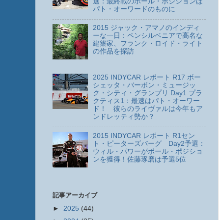
選：最終戦のポール・ポジションは
パト・オーワードのものに
2015 ジャック・アマノのインディ
ーな一日：ペンシルベニアで高名な
建築家、フランク・ロイド・ライト
の作品を探訪
2025 INDYCAR レポート R17 ボー
シェッタ・バーボン・ミュージッ
ク・シティ・グランプリ Day1 プラ
クティス1：最速はパト・オーワー
ド！ 彼らのライヴァルは今年もア
ンドレッティ勢か？
2015 INDYCAR レポート R1セン
ト・ピーターズバーグ Day2予選：
ウィル・パワーがポール・ポジショ
ンを獲得！佐藤琢磨は予選5位
記事アーカイブ
►
2025
(44)