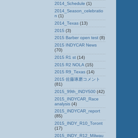
2014_Schedule
(1)
2014_Season_celebratio
n
(1)
2014_Texas
(13)
2015
(3)
2015 Barber open test
(8)
2015 INDYCAR News
(70)
2015 R1 st
(14)
2015 R2 NOLA
(15)
2015 R9_Texas
(14)
2015 佐藤琢磨コメント
(81)
2015_99th_INDY500
(42)
2015_INDYCAR_Race
analysis
(4)
2015_INDYCAR_report
(85)
2015_INDY_R10_Toront
(17)
2015_INDY_R12_Milwau