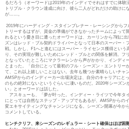
るだろう（オーワードは2019年のインディでそれはすでに体験
トリプル・クラウン達成に向け、彼ら二人がどれだけの助けに
が……。
2019年にハーディング・スタインブレナー・レーシングから
トリーするはずが、資金の準備ができなかったチームによって
れるという憂き目に遭ったオーワードは、カーリンから7戦に出
ズンはレッド・ブル契約ドライバーとなって日本のスーパー・
戦。しかし、F1へと進むにはスーパー・ライセンス獲得という
り、その実現が難しいためにレッド・ブルとの関係を解消。フ
となっていたところにマクラーレンから声がかかり、インディ
とまった。「自分にとって最初のフル・シーズン・エントリーが
て、これ以上嬉しいことはない。去年も幾つか素晴らしいチャ
AMSPからのインディーカー出場決定は、自分のキャリアにと
のもの絶対にないというぐらいに凄いものだ。2020年シーズン
い」とオーワードは話した。
アスキューも、「夢が叶った。インディー・ライツで今年タ
にとっては自然なステップ・アップでもあるが、AMSPからの
変エキサイティングなチャンンジになる。シーズン開幕が今か
コメントしている。
ヒンチクリフ、来シーズンのレギュラー・シート確保はほぼ困