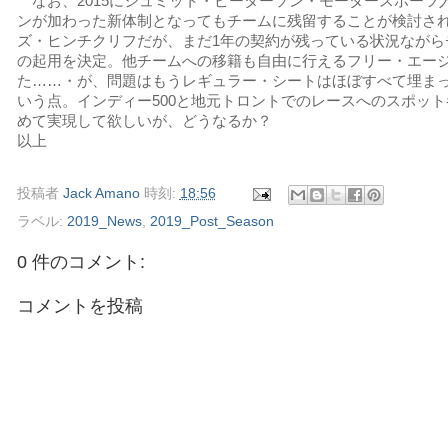
なお、2015にシュミット・ピーターソン・モータースポーツ
ンが加わった新体制となってもチームに残留することが検討さ
ズ・ヒンチクリフだが、まだ1年の契約が残っている状況ながら
の起用を決定。他チームへの移籍も自由に行えるフリー・エー
た……・が、問題はもうレギュラー・シートはほぼすべて埋ま
いう点。インディー500と地元トロントでのレースへのスポッ
めて実現して欲しいが、どうなるか？
以上
投稿者
Jack Amano
時刻:
18:56
ラベル:
2019_News
,
2019_Post_Season
0 件のコメント:
コメントを投稿