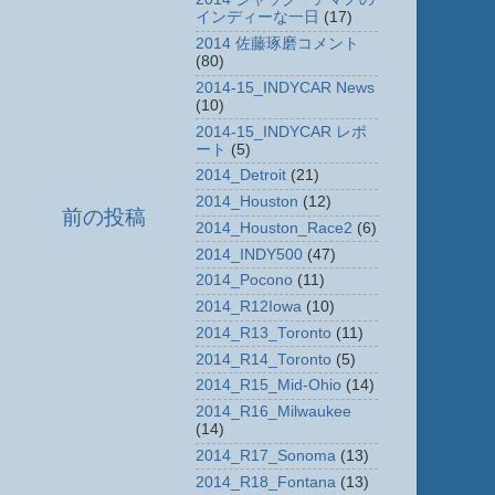
インディーな一日
(17)
2014 佐藤琢磨コメント
(80)
2014-15_INDYCAR News
(10)
2014-15_INDYCAR レポ
ート
(5)
2014_Detroit
(21)
2014_Houston
(12)
前の投稿
2014_Houston_Race2
(6)
2014_INDY500
(47)
2014_Pocono
(11)
2014_R12Iowa
(10)
2014_R13_Toronto
(11)
2014_R14_Toronto
(5)
2014_R15_Mid-Ohio
(14)
2014_R16_Milwaukee
(14)
2014_R17_Sonoma
(13)
2014_R18_Fontana
(13)