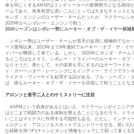
体を同じくするAMSPはインディーカーの新興勢力となる期待
ームであり、将来有望な若い二人にとっては大きなチャンスとな
ホンダ・エンジンのユーザー・チームだったが、マクラーレン
2020年からシボレー・エンジンで戦う。
2020シーズンはシボレー勢にルーキー・オブ・ザ・イヤー候補
シボレー勢はユーザー・チームが若手の起用に積極的でなかった
ーズ復帰以来、2019年まで8年連続でルーキー・オブ・ザ・イ
イバーが獲得して来ている。しかし、2020年にホンダ・チーム
るところはなさそう。シボレー・ドライバーのルーキー・オブ
なりそうだ。果たして、その栄誉を手にするのはオーワードか
ド・カーペンター・レーシングにもインディー・ライツでランキ
ライナス・ヴィーケイを起用する話がある。フル・シーズン・
ば、彼もルーキー・オブ・ザ・イヤーを目指して戦うこととな
アロンソと若手二人とのケミストリーに注目
ASPMという前身があるとはいえ、マクラーレンがイニシア
はどこまで戦闘力のある体制を整えることになるだろう。ドラ
いことはマイナスに作用する可能性もある。ただし、インディー
ェルナンド・アロンソをスポットでエントリーさせる。若い2人
な経験を持つF1チャンピオンと情報をシェアして戦って多くを