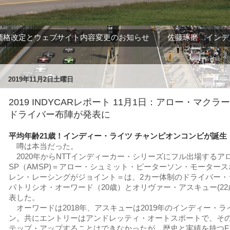
価格改定とウェブサイト内容変更のお知らせ
佐藤琢磨 インデ
2019年11月2日土曜日
2019 INDYCARレポート 11月1日：アロー・マクラ
ドライバー布陣が発表に
平均年齢21歳！インディー・ライツ チャンピオンコンビが誕生
噂は本当だった。
2020年からNTTインディーカー・シリーズにフル出場するア
SP（AMSP)＝アロー・シュミット・ピーターソン・モーター
レン・レーシングがジョイント＝は、2カー体制のドライバー・
パトリシオ・オーワード（20歳）とオリヴァー・アスキュー(2
表した。
オーワードは2018年、アスキューは2019年のインディー・
ン。共にエントリーはアンドレッティ・オートスポートで、そ
テップ・アップすることはできなかったが、歴史と実績を持つF