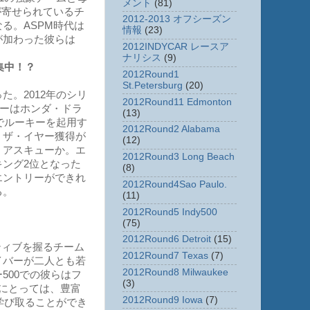
メント
(81)
が寄せられているチ
2012-2013 オフシーズン
る。ASPM時代は
情報
(23)
が加わった彼らは
2012INDYCAR レースア
ナリシス
(9)
集中！？
2012Round1
St.Petersburg
(20)
。2012年のシリ
2012Round11 Edmonton
ヤーはホンダ・ドラ
(13)
でルーキーを起用す
2012Round2 Alabama
・ザ・イヤー獲得が
(12)
、アスキューか。エ
2012Round3 Long Beach
ング2位となった
(8)
エントリーができれ
2012Round4Sao Paulo.
る。
(11)
2012Round5 Indy500
(75)
2012Round6 Detroit
(15)
ティブを握るチーム
2012Round7 Texas
(7)
イバーが二人とも若
2012Round8 Milwaukee
500での彼らはフ
(3)
にとっては、豊富
2012Round9 Iowa
(7)
学び取ることができ