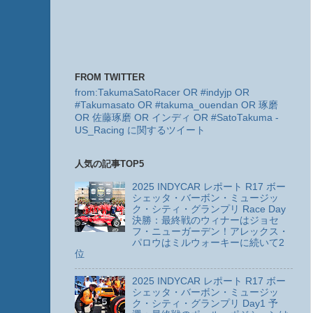
FROM TWITTER
from:TakumaSatoRacer OR #indyjp OR
#Takumasato OR #takuma_ouendan OR 琢磨
OR 佐藤琢磨 OR インディ OR #SatoTakuma -
US_Racing に関するツイート
人気の記事TOP5
2025 INDYCAR レポート R17 ボー
シェッタ・バーボン・ミュージッ
ク・シティ・グランプリ Race Day
決勝：最終戦のウィナーはジョセ
フ・ニューガーデン！アレックス・
パロウはミルウォーキーに続いて2
位
2025 INDYCAR レポート R17 ボー
シェッタ・バーボン・ミュージッ
ク・シティ・グランプリ Day1 予