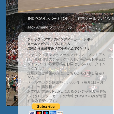
INDYCARレポートTOP
有料メールマガジン
Jack Amano プロフィール
ジャック・アマノのインディーカー・レポー
メールマガジン・プレミアム
現地から生情報をリアルタイムでゲット！
ジャック・アマノのメールマガジン・プレミアム
は、取材現場のジャック・天野からからお手元に
ダイレクトに最新原稿をお届けするので、タイム
ラグなし！
定期購読ご希望の方は、こちらからお申し込みく
ださい。
メールマガジン購読料：3,000円 （毎月1日～月
末までの購読料）
お支払い方法：PayPalによるクレジットカード払
い（クレジットカードの情報はPayPalのみが管理
するので安心です。