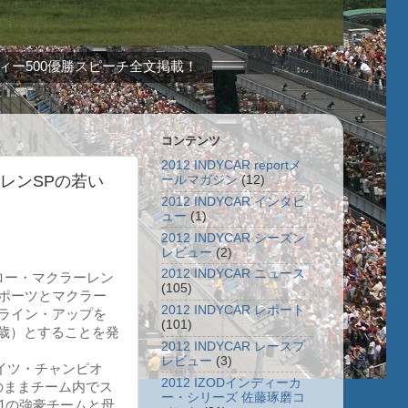
ィー500優勝スピーチ全文掲載！
コンテンツ
2012 INDYCAR reportメ
ーレンSPの若い
ールマガジン
(12)
2012 INDYCAR インタビ
ュー
(1)
2012 INDYCAR シーズン
レビュー
(2)
2012 INDYCAR ニュース
ロー・マクラーレン
(105)
スポーツとマクラー
2012 INDYCAR レポート
ライン・アップを
(101)
2歳）とすることを発
2012 INDYCAR レースプ
レビュー
(3)
ライツ・チャンピオ
2012 IZODインディーカ
のままチーム内でス
ー・シリーズ 佐藤琢磨コ
1の強豪チームと母