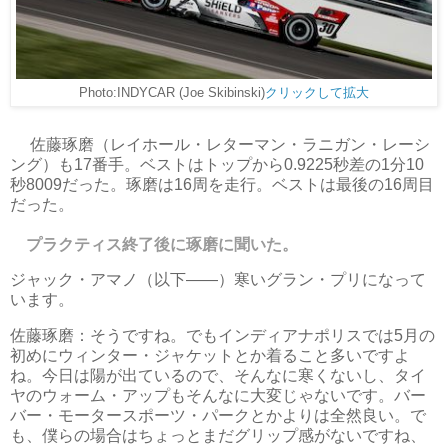
Photo:INDYCAR (Joe Skibinski)
クリックして拡大
佐藤琢磨（レイホール・レターマン・ラニガン・レーシ
ング）も17番手。ベストはトップから0.9225秒差の1分10
秒8009だった。琢磨は16周を走行。ベストは最後の16周目
だった。
プラクティス終了後に琢磨に聞いた。
ジャック・アマノ（以下――）寒いグラン・プリになって
います。
佐藤琢磨：そうですね。でもインディアナポリスでは5月の
初めにウィンター・ジャケットとか着ること多いですよ
ね。今日は陽が出ているので、そんなに寒くないし、タイ
ヤのウォーム・アップもそんなに大変じゃないです。バー
バー・モータースポーツ・パークとかよりは全然良い。で
も、僕らの場合はちょっとまだグリップ感がないですね、