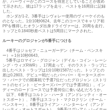
が、ハーヴィーがこのコースを得意としていることが改め
て示された。彼は17ラップを走り、ベストを16周目に記録
した。
ホンダが1-2。3番手はシヴォレー使用のヴィーケイのも
のとなった。1分10秒0624。去年このコースでキャリア初
PPを獲得したオランダ出身ドライヴァーは、20周を走行。
トップと0.1840秒差ベストは5周目にマークされた。
ルーキーのグロジャンが5番手につける
4番手はジョセフ・ニューガーデン（チーム・ペンスキ
ー）＝1分10秒0643。
5番手はロマイン・グロジャン（デイル・コイン・レーシ
ング・ウィズRWR）。17周走って、そのラスト・ラップに
出したベスト・ラップは1分10秒1587だった。トップとの
差は0.2803。デビュー戦だったバーバー・モータースポー
ツ・パークでの開幕戦で予選7位だったグロジャン（ストリ
ートのセイント・ピーターズバーグでは予選18位）。イン
ディーのロードコースでは予選何位に食い込むだろうか。
以下、6番手はコルトン・ハータ（アンドレッティ・オー
トスポート）、7番手はスコット・マクロクリン（チーム・
ペンスキー）、8番手はライアン・ハンター-レイ（アンド
レッティ・オートスポート）、9番手はグレアム・レイホー