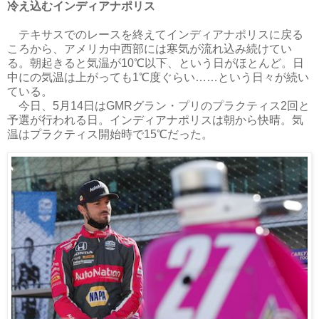
冷え込むインディアナポリス
テキサスでのレースを終えてインディアナポリスに戻る
ころから、アメリカ中西部には寒気が流れ込み続けてい
る。朝起きると気温が10℃以下、という日がほとんど。日
中にの気温は上がっても1℃度ぐらい……という日々が続い
ている。
今日、5月14日はGMRグラン・プリのプラクティス2回と
予選が行われる日。インディアナポリスは朝から快晴。気
温はプラクティス開始時で15℃だった。