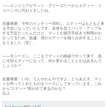
――エンジニアがマット・グリースリーからエディー・ジ
ョーンズに代わりましたね。
佐藤琢磨：今年のインディー500に、エディーはもともと来
る予定になっていたんです。全体を見てバック・アップを
する予定だったんだけど、マットが就労手続きで時間がか
かってるため、急遽、僕がエディーを独り占めすることに
なりました（笑）。
――今シーズン、ここまでマットの路線でやって来て、急
に今回エディーになって、何か変わることとかはあるんで
しょうか？
佐藤琢磨：いや、てんやわんやですよ。とりあえず、マッ
トが作ってくれたものをベースにしてやっています。これ
から”エディー”節が出て来るのかな？
以上
Jack Amano
時刻:
13:00