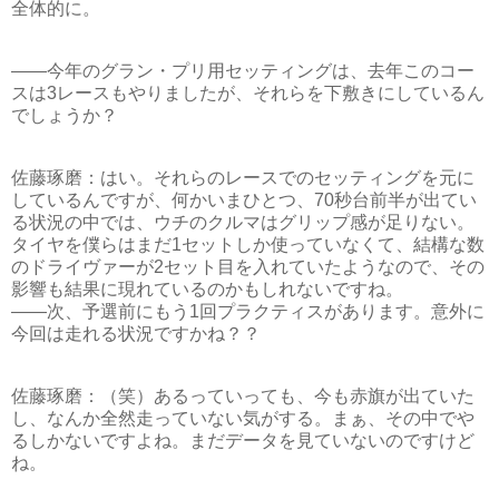
全体的に。
――今年のグラン・プリ用セッティングは、去年このコー
スは3レースもやりましたが、それらを下敷きにしているん
でしょうか？
佐藤琢磨：はい。それらのレースでのセッティングを元に
しているんですが、何かいまひとつ、70秒台前半が出てい
る状況の中では、ウチのクルマはグリップ感が足りない。
タイヤを僕らはまだ1セットしか使っていなくて、結構な数
のドライヴァーが2セット目を入れていたようなので、その
影響も結果に現れているのかもしれないですね。
――次、予選前にもう1回プラクティスがあります。意外に
今回は走れる状況ですかね？？
佐藤琢磨：（笑）あるっていっても、今も赤旗が出ていた
し、なんか全然走っていない気がする。まぁ、その中でや
るしかないですよね。まだデータを見ていないのですけど
ね。