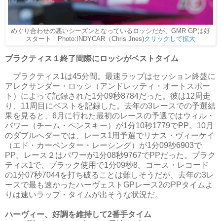
めぐり合わせの悪いシーズンとなっているロッシだが、GMR GPは好
スタート Photo:INDYCAR（Chris Jnes)
クリックして拡大
プラクティス１終了間際にロッシがベストタイム
プラクティス1は45分間。最速ラップはセッション終盤に
アレクサンダー・ロッシ（アンドレッティ・オートスポー
ト）によって記録された1分09秒8784だった。彼は12周走
り、11周目にベストを記録した。去年の3レースでの予選結
果を見ると、6月に行れた最初のレースの予選ではウィル・
パワー（チーム・ペンスキー）が1分10秒1779でPP。10月
のダブルへダーでは、レース1用予選でリナス・ヴィーケイ
（エド・カーペンター・レーシング）が1分09秒6903で
PP。レース２はパワーが1分08秒9767でPPだった。プラク
ティス1で、ブラック使用で1分09秒8。コース・レコード
の1分07秒7044を打ち破ることは難しそうだが、去年の3レ
ースで最も速かったハーヴェストGPレース2のPPタイムよ
りは速いラップ・タイムが出そうな状況だ。
ハーヴィー、好調を維持して2番手タイム