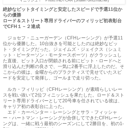
ィニッシュ！ Photo:INDYCAR (Shawn Gritzmacher)
絶妙なピットタイミングと安定したスピードで予選11位か
らの優勝
ロード＆ストリート専用ドライバーのフィリッピ初表彰台
でCFH１－２達成
ジョセフ・ニューガーデン（CFHレーシング）が予選11
位から優勝した。10台抜きを可能としたのは絶妙なピッ
ト・タイミングだった。ジェイムズ・ジェイクス（シュミ
ット・ピーターソン・モータースポーツ）がクラッシュし
た直後、ピット入口が閉鎖される前にピット・ロードへと
滑り込んだ判断の良さで、一気に2番手に浮上したのだ。そ
こからの彼は、金曜からのプラクティスで見せていたスピ
ードを安定して発揮し、ゴールまで走り切った。
ルカ・フィリッピ（CFHレーシング）が素晴らしいレー
スを戦い抜いて2位フィニッシュを果たした。ロード＆スト
リート専用ドライバーとして20号車を任されている彼は、
キャリア初の表彰台に上った。
エド・カーペンター・レーシングとサラ・フィッシャ
ー・ハートマン・レーシングが合併してできたCFHレーシ
ングは、一緒に戦う最初のシーズンにして2勝目を、初の1-