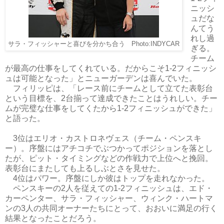
ニッシ
ュだな
んてう
れし過
サラ・フィッシャーと喜びを分かち合う Photo:INDYCAR
ぎる。
チーム
が最高の仕事をしてくれている。だからこそ1-2フィニッシ
ュは可能となった」とニューガーデンは喜んでいた。
フィリッピは、「レース前にチームとして立てた表彰台
という目標を、2台揃って達成できたことはうれしい。チー
ムが完璧な仕事をしてくたから1-2フィニッシュができた」
と語った。
3位はエリオ・カストロネヴェス（チーム・ペンスキ
ー）。序盤にはアチコチでぶつかってポジションを落とし
たが、ピット・タイミングなどの作戦力で上位へと挽回。
表彰台にまたしても上るしぶとさを見せた。
4位はパワー。序盤にしか彼はトップを走れなかった。
ペンスキーの2人を従えての1-2フィニッシュは、エド・
カーペンター、サラ・フィッシャー、ウィンク・ハートマ
ンの3人の共同オーナーたちにとって、おおいに満足の行く
結果となったことだろう。