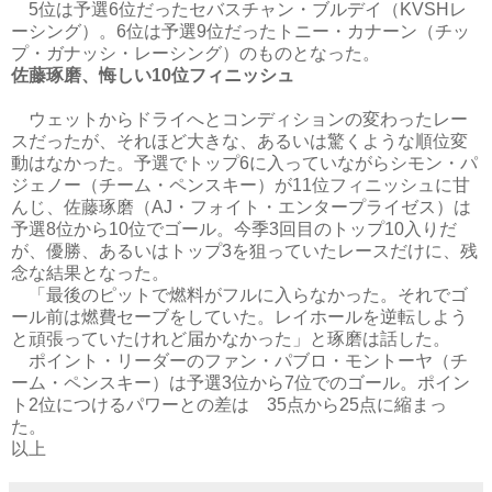
5位は予選6位だったセバスチャン・ブルデイ（KVSHレ
ーシング）。6位は予選9位だったトニー・カナーン（チッ
プ・ガナッシ・レーシング）のものとなった。
佐藤琢磨、悔しい10位フィニッシュ
ウェットからドライへとコンディションの変わったレー
スだったが、それほど大きな、あるいは驚くような順位変
動はなかった。予選でトップ6に入っていながらシモン・パ
ジェノー（チーム・ペンスキー）が11位フィニッシュに甘
んじ、佐藤琢磨（AJ・フォイト・エンタープライゼス）は
予選8位から10位でゴール。今季3回目のトップ10入りだ
が、優勝、あるいはトップ3を狙っていたレースだけに、残
念な結果となった。
「最後のピットで燃料がフルに入らなかった。それでゴ
ール前は燃費セーブをしていた。レイホールを逆転しよう
と頑張っていたけれど届かなかった」と琢磨は話した。
ポイント・リーダーのファン・パブロ・モントーヤ（チ
ーム・ペンスキー）は予選3位から7位でのゴール。ポイン
ト2位につけるパワーとの差は 35点から25点に縮まっ
た。
以上