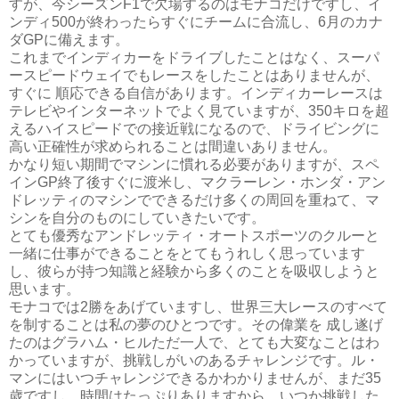
すが、今シーズンF1で欠場するのはモナコだけですし、イ
ンディ500が終わったらすぐにチームに合流し、6月のカナ
ダGPに備えます。
これまでインディカーをドライブしたことはなく、スーパ
ースピードウェイでもレースをしたことはありませんが、
すぐに 順応できる自信があります。インディカーレースは
テレビやインターネットでよく見ていますが、350キロを超
えるハイスピードでの接近戦になるので、ドライビングに
高い正確性が求められることは間違いありません。
かなり短い期間でマシンに慣れる必要がありますが、スペ
インGP終了後すぐに渡米し、マクラーレン・ホンダ・アン
ドレッティのマシンでできるだけ多くの周回を重ねて、マ
シンを自分のものにしていきたいです。
とても優秀なアンドレッティ・オートスポーツのクルーと
一緒に仕事ができることをとてもうれしく思っています
し、彼らが持つ知識と経験から多くのことを吸収しようと
思います。
モナコでは2勝をあげていますし、世界三大レースのすべて
を制することは私の夢のひとつです。その偉業を 成し遂げ
たのはグラハム・ヒルただ一人で、とても大変なことはわ
かっていますが、挑戦しがいのあるチャレンジです。ル・
マンにはいつチャレンジできるかわかりませんが、まだ35
歳ですし、時間はたっぷりありますから、いつか挑戦した