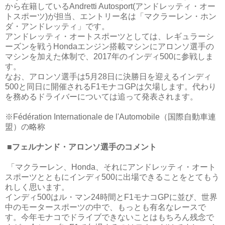
から在籍しているAndretti Autosport(アンドレッティ・オー
トスポーツ)が担当、エントリー名は「マクラーレン・ホン
ダ・アンドレッティ」です。
アンドレッティ・オートスポーツとしては、レギュラーシ
ーズンを戦うHondaエンジン搭載マシンにアロンソ選手の
マシンを加えた体制で、2017年のインディ500に参戦しま
す。
なお、アロンソ選手は5月28日に決勝日を迎えるインディ
500と同日に開催されるF1モナコGPは欠場します。代わり
を務めるドライバーについては追って発表されます。
※Fédération Internationale de l'Automobile（国際自動車連
盟）の略称
■フェルナンド・アロンソ選手のコメント
「マクラーレン、Honda、それにアンドレッティ・オート
スポーツとともにインディ500に出場できることをとてもう
れしく思います。
インディ500はル・マン24時間とF1モナコGPに並び、世界
中のモータースポーツの中で、もっとも有名なレースで
す。今年モナコでドライブできないことはもちろん残念で