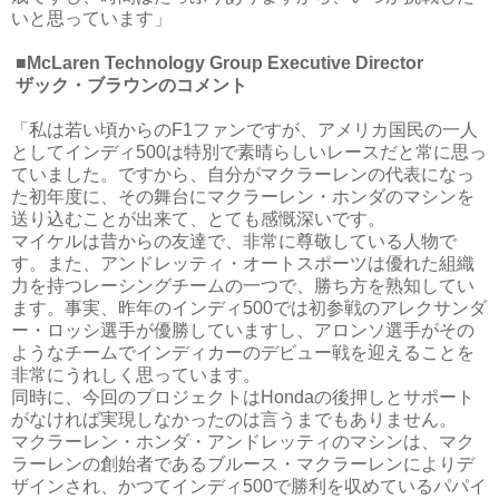
いと思っています」
■McLaren Technology Group Executive Director
ザック・ブラウンのコメント
「私は若い頃からのF1ファンですが、アメリカ国民の一人
としてインディ500は特別で素晴らしいレースだと常に思っ
ていました。ですから、自分がマクラーレンの代表になっ
た初年度に、その舞台にマクラーレン・ホンダのマシンを
送り込むことが出来て、とても感慨深いです。
マイケルは昔からの友達で、非常に尊敬している人物で
す。また、アンドレッティ・オートスポーツは優れた組織
力を持つレーシングチームの一つで、勝ち方を熟知してい
ます。事実、昨年のインディ500では初参戦のアレクサンダ
ー・ロッシ選手が優勝していますし、アロンソ選手がその
ようなチームでインディカーのデビュー戦を迎えることを
非常にうれしく思っています。
同時に、今回のプロジェクトはHondaの後押しとサポート
がなければ実現しなかったのは言うまでもありません。
マクラーレン・ホンダ・アンドレッティのマシンは、マク
ラーレンの創始者であるブルース・マクラーレンによりデ
ザインされ、かつてインディ500で勝利を収めているパパイ