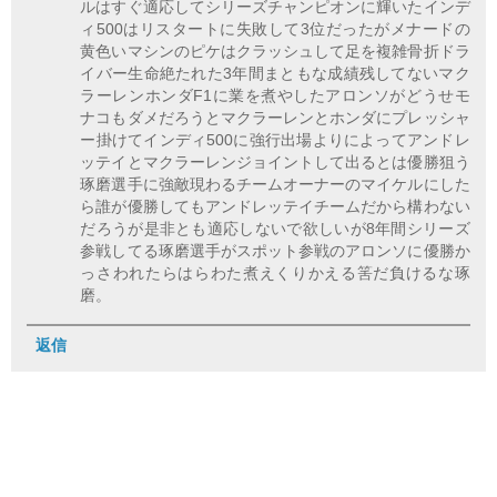
ルはすぐ適応してシリーズチャンピオンに輝いたインデ
ィ500はリスタートに失敗して3位だったがメナードの
黄色いマシンのピケはクラッシュして足を複雑骨折ドラ
イバー生命絶たれた3年間まともな成績残してないマク
ラーレンホンダF1に業を煮やしたアロンソがどうせモ
ナコもダメだろうとマクラーレンとホンダにプレッシャ
ー掛けてインディ500に強行出場よりによってアンドレ
ッテイとマクラーレンジョイントして出るとは優勝狙う
琢磨選手に強敵現わるチームオーナーのマイケルにした
ら誰が優勝してもアンドレッテイチームだから構わない
だろうが是非とも適応しないで欲しいが8年間シリーズ
参戦してる琢磨選手がスポット参戦のアロンソに優勝か
っさわれたらはらわた煮えくりかえる筈だ負けるな琢
磨。
返信