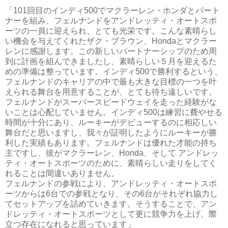
「101回目のインディ500でマクラーレン・ホンダとパート
ナーを組み、フェルナンドをアンドレッティ・オートスポ
ーツの一員に迎えられ、とても光栄です。こんな素晴らし
い機会を与えてくれたザク・ブラウン、Hondaとマクラー
レンに感謝します。この新しいパートナーシップのため周
到に計画を組んできましたし、素晴らしい５月を迎えるた
めの準備は整っています。インディ500で勝利するという、
フェルナンドのキャリアの中で最も大きな目標の一つを叶
えられる舞台を用意することが、とても待ち遠しいです。
フェルナンドがスーパースピードウェイを走った経験がな
いことは心配していません。インディ500は練習に費やせる
時間が十分にあり、ルーキーがデビューするのに相応しい
舞台だと思いますし、我々が証明したようにルーキーが勝
利した実績もあります。フェルナンドは優れた才能の持ち
主ですし、彼がマクラーレン、Honda、そして アンドレッ
ティ・オートスポーツのために、素晴らしい走りをしてく
れることは間違いありません。
フェルナンドの参戦により、アンドレッティ・オートスポ
ーツからは6台での参戦となり、その6台がそれぞれ協力し
てセットアップを詰めていきます。そうすることで、アン
ドレッティ・オートスポーツとして更に競争力を上げ、際
立つ存在になれると思っています」