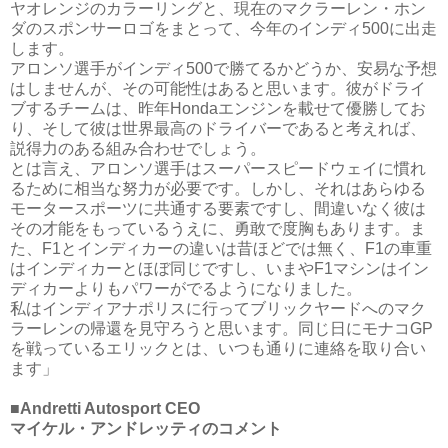
ヤオレンジのカラーリングと、現在のマクラーレン・ホン
ダのスポンサーロゴをまとって、今年のインディ500に出走
します。
アロンソ選手がインディ500で勝てるかどうか、安易な予想
はしませんが、その可能性はあると思います。彼がドライ
ブするチームは、昨年Hondaエンジンを載せて優勝してお
り、そして彼は世界最高のドライバーであると考えれば、
説得力のある組み合わせでしょう。
とは言え、アロンソ選手はスーパースピードウェイに慣れ
るために相当な努力が必要です。しかし、それはあらゆる
モータースポーツに共通する要素ですし、間違いなく彼は
その才能をもっているうえに、勇敢で度胸もあります。ま
た、F1とインディカーの違いは昔ほどでは無く、F1の車重
はインディカーとほぼ同じですし、いまやF1マシンはイン
ディカーよりもパワーがでるようになりました。
私はインディアナポリスに行ってブリックヤードへのマク
ラーレンの帰還を見守ろうと思います。同じ日にモナコGP
を戦っているエリックとは、いつも通りに連絡を取り合い
ます」
■Andretti Autosport CEO
マイケル・アンドレッティのコメント