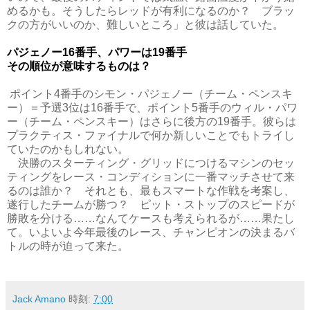
めるかも。そうしたらレッドが有利になるのか？ ブラッ
クの方がいいのか、難しいところ」と彼は話していた。
パジェノー16番手、パワーは19番手
その順位が意味するものは？
ポイント4番手のシモン・パジェノー（チーム・ペンスキ
ー）＝予選3位は16番手で、ポイント5番手のウィル・パワ
ー（チーム・ペンスキー）はさらに後方の19番手。彼らは
プラクティス・ファイナルで何か新しいことでもトライし
ていたのかもしれない。
決勝のスターティング・グリッドにつけるマシンのセッ
ティングをレース・コンディションに一番マッチさせて来
るのは誰か？ それとも、最もスマートな作戦を考案し、
遂行したチームが勝つ？ ピット・ストップのスピードが
勝敗を分ける……なんてケースも考えられるが……果たし
て。いよいよ今年最後のレース、チャンピオンの決まるバ
トルの時が迫って来た。
Jack Amano
時刻:
7:00