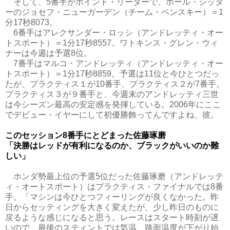
そして、5番手がポイント・リーダーで、ポール・シッタ
ーのジョセフ・ニューガーデン（チーム・ペンスキー）＝1
分17秒8073。
6番手はアレクサンダー・ロッシ（アンドレッティ・オー
トスポート）＝1分17秒8557。ワトキンス・グレン・ウィ
ナーは今週は予選8位。
7番手はマルコ・アンドレッティ（アンドレッティ・オー
トスポート）＝1分17秒8859。予選は11位と今ひとつだっ
たが、プラクティス１が10番手、プラクティス２が7番手。
プラクティス３が９番手と、今週末のアンドレッティ三世
は今シーズン最高の安定感を発揮している。2006年にここ
でデビュー・イヤーにして初優勝飾ってんですよね、彼。
このセッション8番手にとどまった佐藤琢磨
「決勝はレッドが有利になるのか、ブラックがいいのか難
しい」
ホンダ勢最上位の予選5位だった佐藤琢磨（アンドレッテ
ィ・オートスポート）はプラクティス・ファイナルでは8番
手。「マシンは今ひとつフィーリングが良くなかった。昨
日からセッティングを大きく変えたが、少し昨日のものに
戻るような感じになると思う。レースはスタート時刻が遅
いので、最後のスティントでは気温、路面温度が下がり始