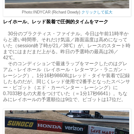
Photo:INDYCAR (Richard Dowdy)
クリックして拡大
レイホール、レッド装着で圧倒的タイムをマーク
30分のプラクティス・ファイナル。今日は午前11時半か
らと遅い時間帯。それだけ気温／路面温度は高めになって
いた（session終了時が21／38℃）が、レースのスタート時
までにはまだまだ上がる。昨日の予選時の最高は26／
42℃。
そのコンディションで最速ラップをマークしたのはグレ
アム・レイホール（レイホール・レターマン・ラニガン・
レーシング）。1分16秒98608はレッド・タイヤ装着で記録
したものだが、同じくレッド使用で2番手となったスペンサ
ー・ピゴット（エド・カーペンター・レーシング）に
0.7033秒もの大差をつけていた（＝1分17秒6641）。ちな
みにレイホールの予選順位は9位で、ピゴットは17位だ。