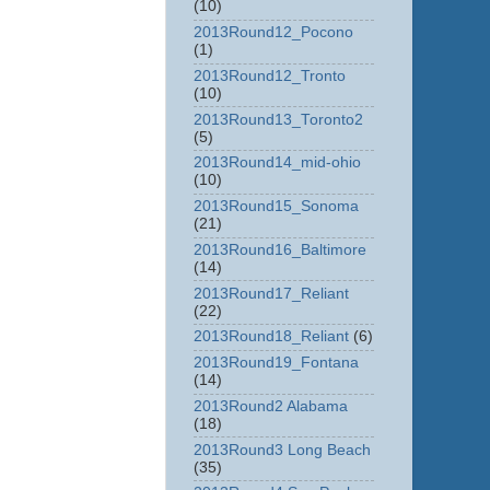
(10)
2013Round12_Pocono
(1)
2013Round12_Tronto
(10)
2013Round13_Toronto2
(5)
2013Round14_mid-ohio
(10)
2013Round15_Sonoma
(21)
2013Round16_Baltimore
(14)
2013Round17_Reliant
(22)
2013Round18_Reliant
(6)
2013Round19_Fontana
(14)
2013Round2 Alabama
(18)
2013Round3 Long Beach
(35)