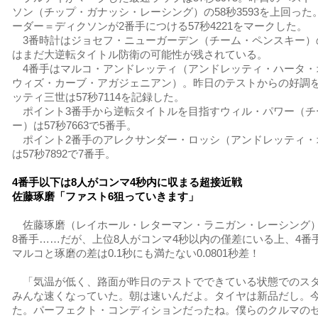
ソン（チップ・ガナッシ・レーシング）の58秒3593を上回っ
ーダー＝ディクソンが2番手につける57秒4221をマークした。
3番時計はジョセフ・ニューガーデン（チーム・ペンスキー）の5
はまだ大逆転タイトル防衛の可能性が残されている。
4番手はマルコ・アンドレッティ（アンドレッティ・ハータ・
ウィズ・カーブ・アガジェニアン）。昨日のテストからの好調
ッティ三世は57秒7114を記録した。
ポイント3番手から逆転タイトルを目指すウィル・パワー（チ
ー）は57秒7663で5番手。
ポイント2番手のアレクサンダー・ロッシ（アンドレッティ・
は57秒7892で7番手。
4番手以下は8人がコンマ4秒内に収まる超接近戦
佐藤琢磨「ファスト6狙っていきます」
佐藤琢磨（レイホール・レターマン・ラニガン・レーシング
8番手……だが、上位8人がコンマ4秒以内の僅差にいる上、4番
マルコと琢磨の差は0.1秒にも満たない0.0801秒差！
「気温が低く、路面が昨日のテストでできている状態でのス
みんな速くなっていた。朝は速いんだよ。タイヤは新品だし。
た。パーフェクト・コンディションだったね。僕らのクルマの