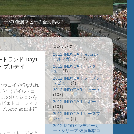
ィー500優勝スピーチ全文掲載！
コンテンツ
2012 INDYCAR reportメ
ートランド Day1
ールマガジン
(12)
・ブルデイ
2012 INDYCAR インタビ
ュー
(1)
2012 INDYCAR シーズン
レビュー
(2)
ースウェイで行なわれ
2012 INDYCAR ニュース
デイ（デイル・コ
(105)
。このセッションを
2012 INDYCAR レポート
らピエトロ・フィッ
(101)
ラブルのために走行
2012 INDYCAR レースプ
レビュー
(3)
2012 IZODインディーカ
ー・シリーズ 佐藤琢磨コ
＝スコット・ディク