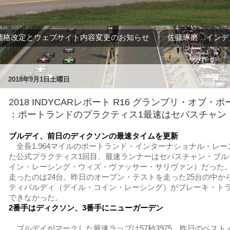
価格改定とウェブサイト内容変更のお知らせ
佐藤琢磨 インデ
2018年9月1日土曜日
2018 INDYCARレポート R16 グランプリ・オブ・ポ
：ポートランドのプラクティス1最速はセバスチャン
ブルデイ、前日のディクソンの最速タイムを更新
全長1.964マイルのポートランド・インターナショナル・レ
た公式プラクティス1回目、最速ランナーはセバスチャン・ブル
イン・レーシング・ウィズ・ヴァッサー・サリヴァン）だった
走ったのは24台。昨日のオープン・テストを走った25台の中か
ティパルディ（デイル・コイン・レーシング）がブレーキ・ト
できなかった。
2番手はディクソン、3番手にニューガーデン
ブルデイがマークした最速ラップは57秒3975。昨日のベスト