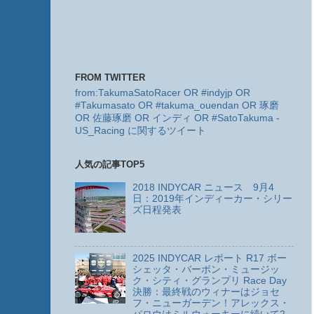
FROM TWITTER
from:TakumaSatoRacer OR #indyjp OR
#Takumasato OR #takuma_ouendan OR 琢磨
OR 佐藤琢磨 OR インディ OR #SatoTakuma -
US_Racing に関するツイート
人気の記事TOP5
2018 INDYCAR ニュース 9月4
日：2019年インディーカー・シリー
ズ日程発表
2025 INDYCAR レポート R17 ボー
シェッタ・バーボン・ミュージッ
ク・シティ・グランプリ Race Day
決勝：最終戦のウィナーはジョセ
フ・ニューガーデン！アレックス・