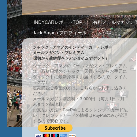
INDYCARレポートTOP
有料メールマガジン
Jack Amano プロフィール
ジャック・アマノのインディーカー・レポー
メールマガジン・プレミアム
現地から生情報をリアルタイムでゲット！
ジャック・アマノのメールマガジン・プレミアム
は、取材現場のジャック・天野からからお手元に
ダイレクトに最新原稿をお届けするので、タイム
ラグなし！
定期購読ご希望の方は、こちらからお申し込みく
ださい。
メールマガジン購読料：3,000円 （毎月1日～月
末までの購読料）
お支払い方法：PayPalによるクレジットカード払
い（クレジットカードの情報はPayPalのみが管理
するので安心です。