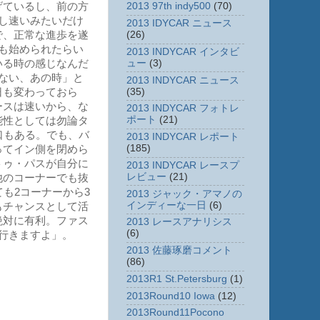
げているし、前の方
2013 97th indy500
(70)
し速いみたいだけ
2013 IDYCAR ニュース
で、正常な進歩を遂
(26)
も始められたらい
2013 INDYCAR インタビ
ュー
(3)
いる時の感じなんだ
ない、あの時」と
2013 INDYCAR ニュース
(35)
日も変わっておら
ースは速いから、な
2013 INDYCAR フォトレ
ポート
(21)
能性としては勿論タ
口もある。でも、バ
2013 INDYCAR レポート
(185)
ってイン側を閉めら
トゥ・パスが自分に
2013 INDYCAR レースプ
レビュー
(21)
他のコーナーでも抜
も2コーナーから3
2013 ジャック・アマノの
インディーな一日
(6)
もチャンスとして活
絶対に有利。ファス
2013 レースアナリシス
(6)
行きますよ」。
2013 佐藤琢磨コメント
(86)
2013R1 St.Petersburg
(1)
2013Round10 Iowa
(12)
2013Round11Pocono