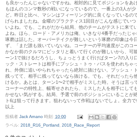
も良かったんじゃないですかね。相対的に見てポジションをあ
もほんのコンマ数秒の戦いになっているので。一番上の3人が少
ど。昨日と比べ、マシンはフィーリング的に良くなっているの
げられましたね。金曜のプラクティス1回目がこんな感じでいつ
いよね。でも、これがだから結局、他のチームがテストに来て
よね。ほら、ロード・アメリカは俺、いきなり4番手だったじゃ
琢磨は話した。オーバーテイクが難しいという琢磨の印象は今
ず、「まだ誰も抜いていないね。コーナーの平均速度がこのコ
かなか前のクルマにピッタリと着いて行くのが難しいから、可
ーン1で抜けるだろうし、ちょっとうまく行けばターン7の入り
ック・ストレートは相手にプッシュ・トゥ・パスを使われちゃ
れ、外側に追いやられちゃったら絶対に抜けない。プッシュ・
残ってて、相手に残ってないなら抜ける。でも、それだったら
けるか。あとは、ターン1〜2で相手がミスした時。そうは言って
コーナーの特性上、幅寄せされたら、ミスした人を相手にして
かせない気がする。結局、予選で前のポジションにいることが
ト6は狙って行きます。狙わないって作戦はないでしょ。全力で
以上
投稿者
Jack Amano
時刻:
10:00
ラベル:
2018_R16_Portland
,
2018_Race_Report