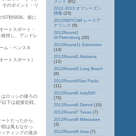
メント
(81)
た。そのポイント・リ
2012-2013 オフシーズン
情報
(23)
7秒5836。彼に
2012INDYCAR レースア
ナリシス
(9)
オートスポート・
2012Round1
を維持し、アンドレ
St.Petersburg
(20)
2012Round11 Edmonton
ーム・ペンスキ
(13)
2012Round2 Alabama
オートスポート）
(12)
2012Round3 Long Beach
(8)
2012Round4Sao Paulo.
(11)
2012Round5 Indy500
）はロッシの後ろの
(75)
手以下は超接近戦。
2012Round6 Detroit
(15)
2012Round7 Texas
(7)
2012Round8 Milwaukee
タートだったから、
(3)
今朝は風もなかっ
2012Round9 Iowa
(7)
セッティングの進歩