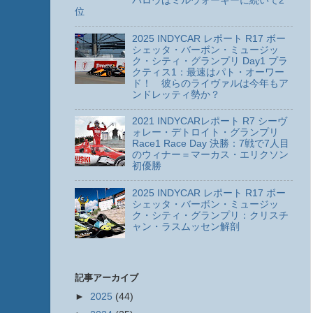
パロウはミルウォーキーに続いて2
位
2025 INDYCAR レポート R17 ボー
シェッタ・バーボン・ミュージッ
ク・シティ・グランプリ Day1 プラ
クティス1：最速はパト・オーワー
ド！ 彼らのライヴァルは今年もア
ンドレッティ勢か？
2021 INDYCARレポート R7 シーヴ
ォレー・デトロイト・グランプリ
Race1 Race Day 決勝：7戦で7人目
のウィナー＝マーカス・エリクソン
初優勝
2025 INDYCAR レポート R17 ボー
シェッタ・バーボン・ミュージッ
ク・シティ・グランプリ：クリスチ
ャン・ラスムッセン解剖
記事アーカイブ
►
2025
(44)