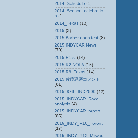
2014_Schedule
(1)
2014_Season_celebratio
n
(1)
2014_Texas
(13)
2015
(3)
2015 Barber open test
(8)
2015 INDYCAR News
(70)
2015 R1 st
(14)
2015 R2 NOLA
(15)
2015 R9_Texas
(14)
2015 佐藤琢磨コメント
(81)
2015_99th_INDY500
(42)
2015_INDYCAR_Race
analysis
(4)
2015_INDYCAR_report
(85)
2015_INDY_R10_Toront
(17)
2015_INDY_R12_Milwau