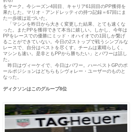
9767
をマーク。今シーズン4回目、キャリア61回目のPP獲得を
果たした。マリオ・アンドレッティの持つ記録＝67回にま
た一歩彼は近づいた。
「マシンを昨日から大きく変更した結果、とても速くな
った。またPPを獲得できて本当に嬉しい。しかし、今年は
PPをレースでの優勝にミッド・オハイオでの1回しか繋げ
ることができていない。今日の2ストップで戦うシンプルな
レースで、自分はベストを尽くす。チームは素晴らしく、
マシンも速い。是非ともPPから勝ちたい」とパワーは話し
た。
昨日はヴィーケイで、今日はパワー。ハーベストGPのポ
ールポジションはどちらもシヴォレー・ユーザーのものと
なった。
ディクソンはこのグループ8位