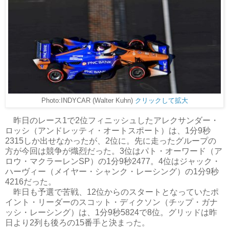
Photo:INDYCAR (Walter Kuhn)
クリックして拡大
昨日のレース1で2位フィニッシュしたアレクサンダー・
ロッシ（アンドレッティ・オートスポート）は、1分9秒
2315しか出せなかったが、2位に。先に走ったグループの
方が今回は競争が熾烈だった。3位はパト・オーワード（ア
ロウ・マクラーレンSP）の1分9秒2477。4位はジャック・
ハーヴィー（メイヤー・シャンク・レーシング）の1分9秒
4216だった。
昨日も予選で苦戦、12位からのスタートとなっていたポ
イント・リーダーのスコット・ディクソン（チップ・ガナ
ッシ・レーシング）は、1分9秒5824で8位。グリッドは昨
日より2列も後ろの15番手と決まった。