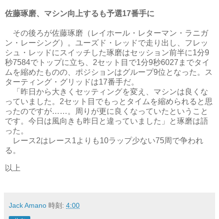
佐藤琢磨、マシン向上するも予選17番手に
その後ろが佐藤琢磨（レイホール・レターマン・ラニガ
ン・レーシング）。ユーズド・レッドで走り出し、フレッ
シュ・レッドにスイッチした琢磨はセッション前半に1分9
秒7584でトップに立ち、2セット目で1分9秒6027までタイ
ムを縮めたものの、ポジションはグループ9位となった。ス
ターティング・グリッドは17番手だ。
「昨日から大きくセッティングを変え、マシンは良くな
っていました。2セット目でもっとタイムを縮められると思
ったのですが……。周りが更に良くなっていたということ
です。今日は風向きも昨日と違っていました」と琢磨は語
った。
レース2はレース1よりも10ラップ少ない75周で争われ
る。
以上
Jack Amano
時刻:
4:00