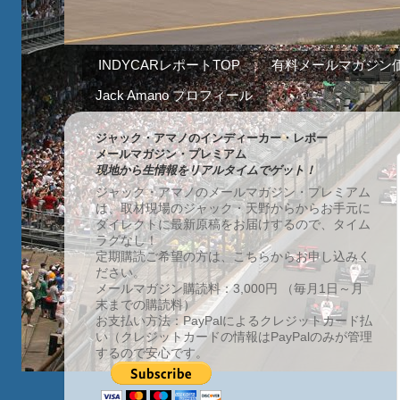
INDYCARレポートTOP
有料メールマガジン
Jack Amano プロフィール
ジャック・アマノのインディーカー・レポー
メールマガジン・プレミアム
現地から生情報をリアルタイムでゲット！
ジャック・アマノのメールマガジン・プレミアム
は、取材現場のジャック・天野からからお手元に
ダイレクトに最新原稿をお届けするので、タイム
ラグなし！
定期購読ご希望の方は、こちらからお申し込みく
ださい。
メールマガジン購読料：3,000円 （毎月1日～月
末までの購読料）
お支払い方法：PayPalによるクレジットカード払
い（クレジットカードの情報はPayPalのみが管理
するので安心です。