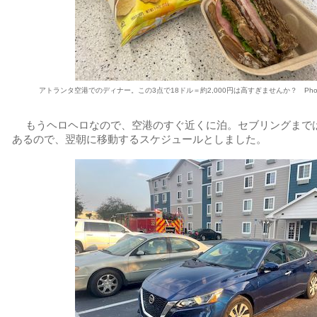
アトランタ空港でのディナー。この3点で18ドル＝約2,000円は高すぎませんか？ Photo:Ma
もうヘロヘロなので、空港のすぐ近くに泊。セブリングまでは
あるので、翌朝に移動するスケジュールとしました。