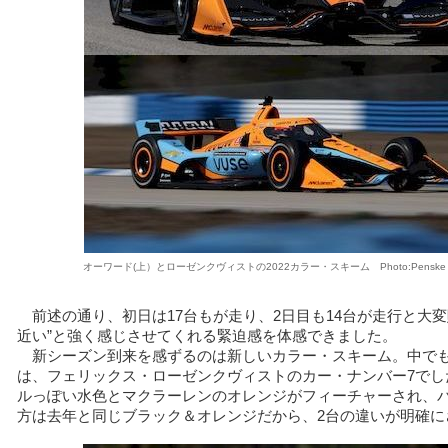
オーワード(上）とローゼンクヴィストの2022カラー・スキーム Photo:Penske ente
前述の通り、初日は17台もが走り、2日目も14台が走行と大変
近い”と強く感じさせてくれる緊迫感を体感できました。
新シーズン到来を感ずるのは新しいカラー・スキーム。中で
は、フェリックス・ローゼンクヴィストのカー・ナンバー7でし
ルっぽい水色とマクラーレンのオレンジがフィーチャーされ、
方は去年と同じブラック＆オレンジだから、2台の違いが明確に