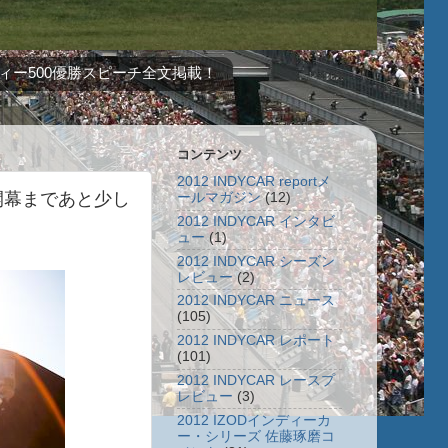
ィー500優勝スピーチ全文掲載！
コンテンツ
2012 INDYCAR reportメ
ズン開幕まであと少し
ールマガジン
(12)
2012 INDYCAR インタビ
ュー
(1)
2012 INDYCAR シーズン
レビュー
(2)
2012 INDYCAR ニュース
(105)
2012 INDYCAR レポート
(101)
2012 INDYCAR レースプ
レビュー
(3)
2012 IZODインディーカ
ー・シリーズ 佐藤琢磨コ