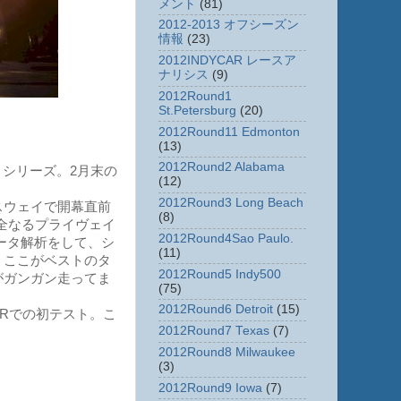
メント
(81)
2012-2013 オフシーズン
情報
(23)
2012INDYCAR レースア
ナリシス
(9)
2012Round1
St.Petersburg
(20)
2012Round11 Edmonton
(13)
2012Round2 Alabama
シリーズ。2月末の
(12)
2012Round3 Long Beach
スウェイで開幕直前
(8)
全なるプライヴェイ
2012Round4Sao Paulo.
データ解析をして、シ
(11)
、ここがベストのタ
2012Round5 Indy500
がガンガン走ってま
(75)
2012Round6 Detroit
(15)
Rでの初テスト。こ
2012Round7 Texas
(7)
2012Round8 Milwaukee
(3)
2012Round9 Iowa
(7)