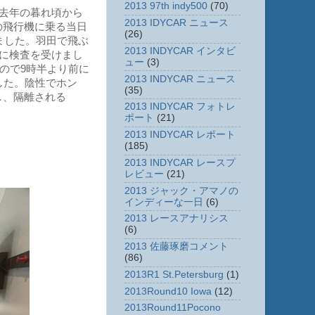
2013 97th indy500
(70)
去年の暮れ頃から
2013 IDYCAR ニュース
の飛行機に乗る当日
(26)
ました。羽田で飛ぶ
2013 INDYCAR インタビ
時に検査を受けまし
ュー
(3)
ので9時半より前に
2013 INDYCAR ニュース
した。陰性でホン
(35)
し、隔離される
2013 INDYCAR フォトレ
ポート
(21)
2013 INDYCAR レポート
(185)
2013 INDYCAR レースプ
レビュー
(21)
2013 ジャック・アマノの
インディーな一日
(6)
2013 レースアナリシス
(6)
2013 佐藤琢磨コメント
(86)
2013R1 St.Petersburg
(1)
2013Round10 Iowa
(12)
2013Round11Pocono