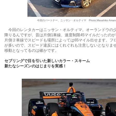
今回のパートナー、ニッサン・オルティマ Photo:Masahiko Aman
今回のレンタカーはニッサン・オルティマ。オーランドウの少
降りるんですが、昔は片側1車線、速度制限45マイルだったの
片側２車線でスピードも場所によっては65マイル出せます。フ
が多いので、スピード違反にはくれぐれも注意しないとなりま
移動となってるのは確かです。
セブリングで目を引いた新しいカラー・スキーム
新たなシーズンのはじまりを実感！