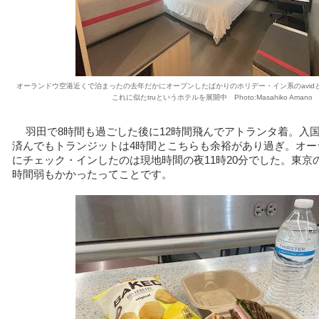
オーランドウ空港近くで泊まったの去年だかにオープンしたばかりのホリデー・イン系のavid
これに似たtruというホテルを展開中 Photo:Masahiko Amano
羽田で8時間も過ごした後に12時間飛んでアトランタ着。入
済んでもトランジットは4時間とこちらも余裕があり過ぎ。オー
にチェック・インしたのは現地時間の夜11時20分でした。東京
時間弱もかかったってことです。