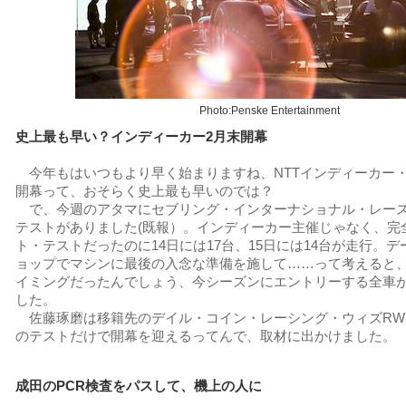
Photo:Penske Entertainment
史上最も早い？インディーカー2月末開幕
今年もはいつもより早く始まりますね、NTTインディーカー・
開幕って、おそらく史上最も早いのでは？
で、今週のアタマにセブリング・インターナショナル・レー
テストがありました(既報）。インディーカー主催じゃなく、完
ト・テストだったのに14日には17台、15日には14台が走行。
ョップでマシンに最後の入念な準備を施して……って考えると
イミングだったんでしょう、今シーズンにエントリーする全車
した。
佐藤琢磨は移籍先のデイル・コイン・レーシング・ウィズRW
のテストだけで開幕を迎えるってんで、取材に出かけました。
成田のPCR検査をパスして、機上の人に