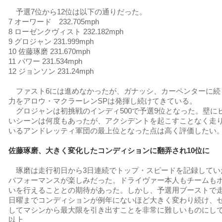
予選7位から12位は以下の通りだった。
7 オーワード 232.705mph
8 ローゼンクヴィスト 232.182mph
9 グロジャン 231.999mph
10 佐藤琢磨 231.670mph
11 パワー 231.534mph
12 ジョンソン 231.24mph
ファスト6には進めなかったが、ガナッシ、カーペンターに続
力をアロウ・マクラーレンSPは発揮し続けてきている。
グロジャンは初挑戦のインディ500で予選9位となった。壁に
いシーンは何度もあったが、アクシデントを起こすことなく走り
いるアンドレッティ軍団の最上位となった点は高く評価したい
佐藤琢磨、大きく変化したコンディションに翻弄され10位に
琢磨は走行初日から3日連続でトップ・スピードを記録してい
パフォーマンスが楽しみだった。ドライヴァー本人もチームも
いを行えることとの期待があった。しかし、予選用ブーストで
日曜までコンディションが例年にないほど大きく変わり続け、
してマシンから最大限を引き出すことを非常に難しいものにし
以上