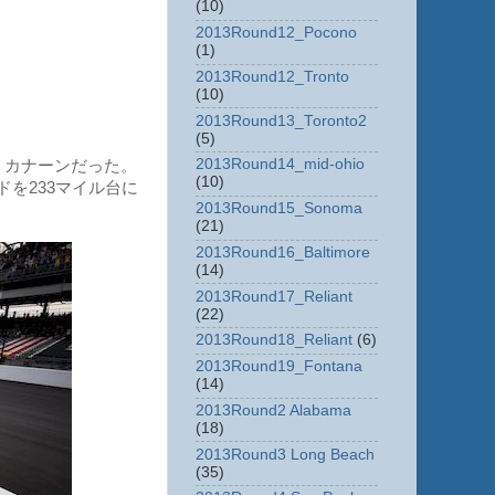
(10)
2013Round12_Pocono
(1)
2013Round12_Tronto
(10)
2013Round13_Toronto2
(5)
2013Round14_mid-ohio
、カナーンだった。
(10)
ドを233マイル台に
2013Round15_Sonoma
(21)
2013Round16_Baltimore
(14)
2013Round17_Reliant
(22)
2013Round18_Reliant
(6)
2013Round19_Fontana
(14)
2013Round2 Alabama
(18)
2013Round3 Long Beach
(35)