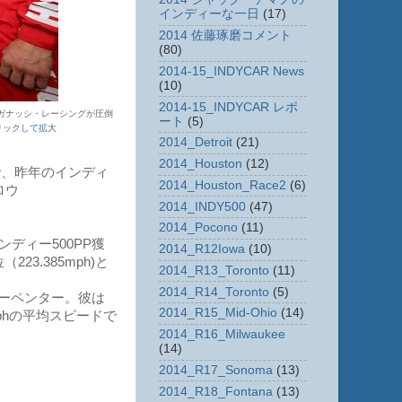
インディーな一日
(17)
2014 佐藤琢磨コメント
(80)
2014-15_INDYCAR News
(10)
2014-15_INDYCAR レポ
・ガナッシ・レーシングが圧倒
ート
(5)
リックして拡大
2014_Detroit
(21)
2014_Houston
(12)
、昨年のインディ
2014_Houston_Race2
(6)
ロウ
2014_INDY500
(47)
2014_Pocono
(11)
ディー500PP獲
2014_R12Iowa
(10)
3.385mph)と
2014_R13_Toronto
(11)
2014_R14_Toronto
(5)
ーペンター。彼は
2014_R15_Mid-Ohio
(14)
mphの平均スピードで
2014_R16_Milwaukee
(14)
2014_R17_Sonoma
(13)
2014_R18_Fontana
(13)