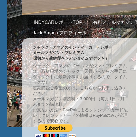
INDYCARレポートTOP
有料メールマガジン
Jack Amano プロフィール
ジャック・アマノのインディーカー・レポー
メールマガジン・プレミアム
現地から生情報をリアルタイムでゲット！
ジャック・アマノのメールマガジン・プレミアム
は、取材現場のジャック・天野からからお手元に
ダイレクトに最新原稿をお届けするので、タイム
ラグなし！
定期購読ご希望の方は、こちらからお申し込みく
ださい。
メールマガジン購読料：3,000円 （毎月1日～月
末までの購読料）
お支払い方法：PayPalによるクレジットカード払
い（クレジットカードの情報はPayPalのみが管理
するので安心です。