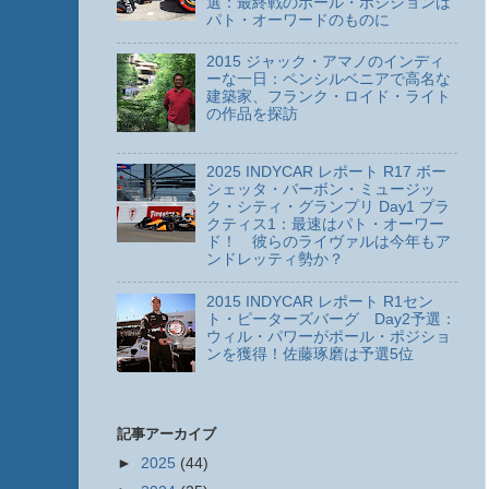
選：最終戦のポール・ポジションは
パト・オーワードのものに
2015 ジャック・アマノのインディ
ーな一日：ペンシルベニアで高名な
建築家、フランク・ロイド・ライト
の作品を探訪
2025 INDYCAR レポート R17 ボー
シェッタ・バーボン・ミュージッ
ク・シティ・グランプリ Day1 プラ
クティス1：最速はパト・オーワー
ド！ 彼らのライヴァルは今年もア
ンドレッティ勢か？
2015 INDYCAR レポート R1セン
ト・ピーターズバーグ Day2予選：
ウィル・パワーがポール・ポジショ
ンを獲得！佐藤琢磨は予選5位
記事アーカイブ
►
2025
(44)