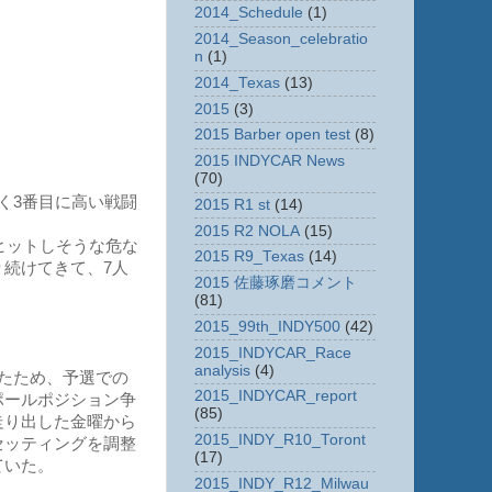
2014_Schedule
(1)
2014_Season_celebratio
n
(1)
2014_Texas
(13)
2015
(3)
2015 Barber open test
(8)
2015 INDYCAR News
(70)
く3番目に高い戦闘
2015 R1 st
(14)
2015 R2 NOLA
(15)
ヒットしそうな危な
2015 R9_Texas
(14)
続けてきて、7人
2015 佐藤琢磨コメント
。
(81)
2015_99th_INDY500
(42)
2015_INDYCAR_Race
analysis
(4)
たため、予選での
2015_INDYCAR_report
ポールポジション争
(85)
走り出した金曜から
2015_INDY_R10_Toront
セッティングを調整
(17)
ていた。
2015_INDY_R12_Milwau