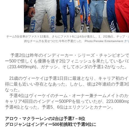
チーム5台全車がファスト12進出、さらにファスト6には4台が進出し、1、2位独占。チップ
的なチーム力を見せつけた今年の予選だった Photo:Penske Entertainment
ク
予選2位は昨年のインディーカー・シリーズ・チャンピオンで
ー500で惜しくも優勝を逃す2位フィニッシュを果たしているパ
（233.4499mph)。ガナッシ、そしてホンダの予選1-2がなった。
21歳のヴィーケイは予選1日目に最速となり、キャリア初のイン
得に最も近いい存在となあった。しかし、彼は2年連続の予選3位（22
なった。
予選4位はヴィーケイのチーム・オーナー兼チームメイトのカ
キャリア4回目のインディー500PPを狙っていたが、223.0080
予選4位となった。予選5、6位はエリクソンとカナーン。
アロウ・マクラーレンの2台は予選7－8位
グロジャンはインディー500初挑戦で予選9位に