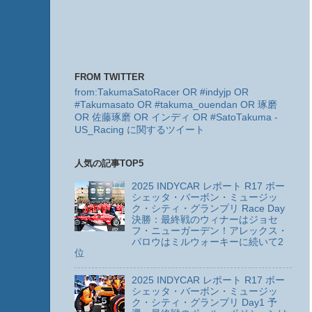
FROM TWITTER
from:TakumaSatoRacer OR #indyjp OR
#Takumasato OR #takuma_ouendan OR 琢磨
OR 佐藤琢磨 OR インディ OR #SatoTakuma -
US_Racing に関するツイート
人気の記事TOP5
2025 INDYCAR レポート R17 ボー
シェッタ・バーボン・ミュージッ
ク・シティ・グランプリ Race Day
決勝：最終戦のウィナーはジョセ
フ・ニューガーデン！アレックス・
パロウはミルウォーキーに続いて2
位
2025 INDYCAR レポート R17 ボー
シェッタ・バーボン・ミュージッ
ク・シティ・グランプリ Day1 予