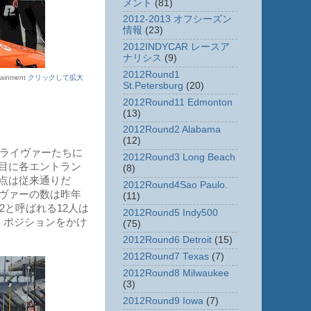
メント
(81)
2012-2013 オフシーズン
情報
(23)
2012INDYCAR レースア
ナリシス
(9)
2012Round1
inment
クリックして拡大
St.Petersburg
(20)
2012Round11 Edmonton
(13)
2012Round2 Alabama
(12)
ドライヴァーたちに
2012Round3 Long Beach
目に各エントラン
(8)
点は従来通りだ
2012Round4Sao Paulo.
ヴァーの数は昨年
(11)
2と呼ばれる12人は
2012Round5 Indy500
・ポジションをかけ
(75)
2012Round6 Detroit
(15)
2012Round7 Texas
(7)
2012Round8 Milwaukee
(3)
2012Round9 Iowa
(7)