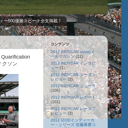
ィー500優勝スピーチ全文掲載！
コンテンツ
2012 INDYCAR reportメ
rification
ールマガジン
(12)
ィクソン
2012 INDYCAR インタビ
ュー
(1)
2012 INDYCAR シーズン
レビュー
(2)
2012 INDYCAR ニュース
(105)
2012 INDYCAR レポート
(101)
2012 INDYCAR レースプ
レビュー
(3)
2012 IZODインディーカ
ー・シリーズ 佐藤琢磨コ