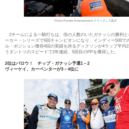
Photo:Penske Entertainment
クリックして拡大
2チームによる一騎打ちは、倍の人数のいたガナッシの勝利と
ーカー・シリーズで6回チャンピオンになり、インディー500で
ル・ポジション獲得4回の実績を誇るディクソンが4ラップ平均234
うダントツのスピードで2年連続、5回目のPPを獲得した。
2位はパロウ！ チップ・ガナッシ予選1－2
ヴィーケイ、カーペンターが3－4位に