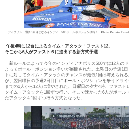
ディクソン、通算5回目となるインディー500ポールポジション獲得！ Photo:Penske Enterta
午後4時に12台によるタイム・アタック「ファスト12」
そこから6人がファスト６に進出する新方式予選
新ルールによって今年のインディアナポリス500では12人の
よってポール・ポジション争いが展開された。土曜日の予選1日
トに対してタイム・アタックのチャンスが最低1回は与えられる
が、翌日曜日の予選2日目目にポール・ポジションを争うドライ
までの9人から12人に増やされた。日曜日の夕方4時、ファスト1
タイム・アタックを1回ずつ行い、そこで速かった6人がポール
たアタックを1回ずつ行う方式となった。