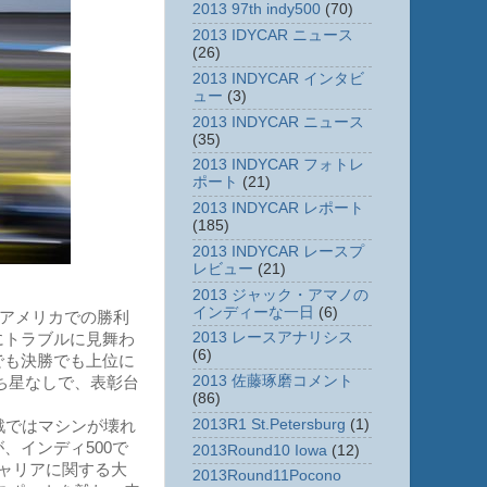
2013 97th indy500
(70)
2013 IDYCAR ニュース
(26)
2013 INDYCAR インタビ
ュー
(3)
2013 INDYCAR ニュース
(35)
2013 INDYCAR フォトレ
ポート
(21)
2013 INDYCAR レポート
(185)
2013 INDYCAR レースプ
レビュー
(21)
2013 ジャック・アマノの
インディーな一日
(6)
・アメリカでの勝利
2013 レースアナリシス
にトラブルに見舞わ
(6)
でも決勝でも上位に
2013 佐藤琢磨コメント
勝ち星なしで、表彰台
(86)
2013R1 St.Petersburg
(1)
戦ではマシンが壊れ
、インディ500で
2013Round10 Iowa
(12)
ャリアに関する大
2013Round11Pocono