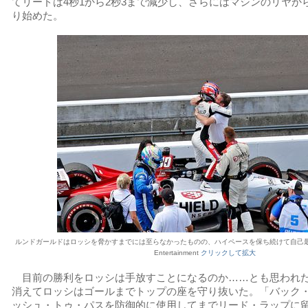
てリードは4秒1から2秒3まで減少し、さらにはマシンのリヤか
り始めた。
ルンドガールドはロッシを脅かすまでには至らなかったものの、ハイペースを保ち続けて自己最高位の2
Entertainment
クリックして拡大
目前の勝利をロッシは手放すことになるのか……とも思われ
消えてロッシはゴールまでトップの座を守り抜いた。「バック
ッシュ・トゥ・パスを防御的に使用してまでリード・ラップに