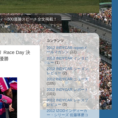
ィー500優勝スピーチ全文掲載！
コンテンツ
2012 INDYCAR reportメ
Race Day 決
ールマガジン
(12)
優勝
2012 INDYCAR インタビ
ュー
(1)
2012 INDYCAR シーズン
レビュー
(2)
2012 INDYCAR ニュース
(105)
2012 INDYCAR レポート
(101)
2012 INDYCAR レースプ
レビュー
(3)
2012 IZODインディーカ
ー・シリーズ 佐藤琢磨コ