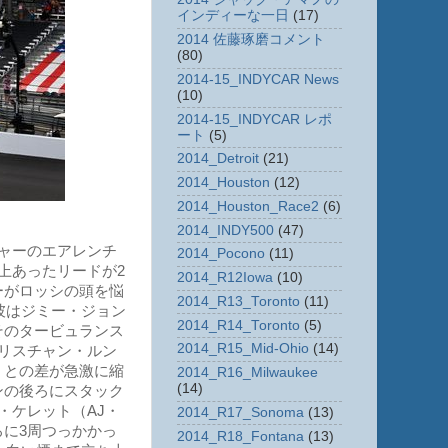
インディーな一日
(17)
2014 佐藤琢磨コメント
(80)
2014-15_INDYCAR News
(10)
2014-15_INDYCAR レポ
ート
(5)
2014_Detroit
(21)
2014_Houston
(12)
2014_Houston_Race2
(6)
2014_INDY500
(47)
ャーのエアレンチ
2014_Pocono
(11)
上あったリードが2
2014_R12Iowa
(10)
ーがロッシの頭を悩
2014_R13_Toronto
(11)
彼はジミー・ジョン
2014_R14_Toronto
(5)
そのタービュランス
2014_R15_Mid-Ohio
(14)
リスチャン・ルン
）との差が急激に縮
2014_R16_Milwaukee
(14)
ンの後ろにスタック
・ケレット（AJ・
2014_R17_Sonoma
(13)
に3周つっかかっ
2014_R18_Fontana
(13)