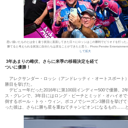
思い描いたものとは全く違う状況に直面してきた日々にロッシはこの勝利でピリオドを打った
勝てると考えられる状況に自分たちは戻ることができたと思う」Photo:Penske Entertainment （
して拡大
3年あまりの雌伏、さらに来季の移籍決定を経て
ついに優勝！
アレクサンダー・ロッシ（アンドレッティ・オートスポート）
勝目を挙げた。
デビュー年だった2016年に第100回インディー500で優勝。2
ス・グレンで、3年目にはロング・ビーチとミッド・オハイオで
倒するポール・トゥ・ウィン。ポコノでシーズン3勝目を挙げて
った彼は、さらに勝ち星を重ねてチャンピオンになるもの……