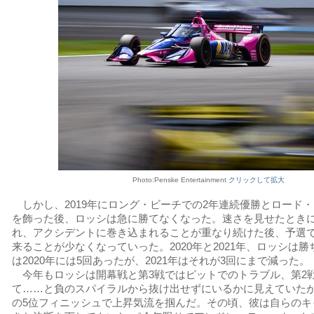
Photo:Penske Entertainment
クリックして拡大
しかし、2019年にロング・ビーチでの2年連続優勝とロード
を飾った後、ロッシは急に勝てなくなった。速さを見せたとき
れ、アクシデントに巻き込まれることが重なり続けた後、予選
来ることが少なくなっていった。2020年と2021年、ロッシは
は2020年には5回あったが、2021年はそれが3回にまで減った。
今年もロッシは開幕戦と第3戦ではピットでのトラブル、第2
て……と負のスパイラルから抜け出せずにいるかに見えていたが
の5位フィニッシュで上昇気流を掴んだ。その頃、彼は自らのキ