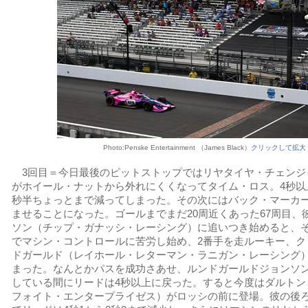
Photo:Penske Entertainment （James Black）
クリックして拡大
3回目＝今日最後のピットストップではリヤタイヤ・チェンジ
がホイール・ナットから外れにくくなってタイム・ロス。4秒以
秒半ちょっとまで減ってしまった。その次にはバック・マーカ
ませることになった。ゴールまでまだ20周近くあった67周目、
ソン（チップ・ガナッシ・レーシング）に追いつき始めると、
でマシン・コントロールに苦労し始め、2番手を走ルーキー、ク
ドガールド（レイホール・レターマン・ラニガン・レーシング
まった。なんとかパスを成功さあせ、ルンドガールドジョンソ
している間にリードは4秒以上に戻った。すると今度はダルトン
フォイト・エンタープライゼス）がロッシの前に登場。彼の後ろ