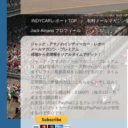
INDYCARレポートTOP
有料メールマガジン
Jack Amano プロフィール
ジャック・アマノのインディーカー・レポー
メールマガジン・プレミアム
現地から生情報をリアルタイムでゲット！
ジャック・アマノのメールマガジン・プレミアム
は、取材現場のジャック・天野からからお手元に
ダイレクトに最新原稿をお届けするので、タイム
ラグなし！
定期購読ご希望の方は、こちらからお申し込みく
ださい。
メールマガジン購読料：3,000円 （毎月1日～月
末までの購読料）
お支払い方法：PayPalによるクレジットカード払
い（クレジットカードの情報はPayPalのみが管理
するので安心です。