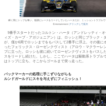
瞬く間にトップを奪い、順調にレースをリードしていたハータだが、ミッショントラブルでリタイア
Entertainment
クリックして拡大
9番手スタートだったコルトン・ハータ（アンドレッティ・オ
ィズ・カーブ・アガジェニアン）は、ロッシと同じブラック・
が、僅か6周でロッシまでをもパスして2番手に浮上。その後に
ったフェリックス・ローゼンクヴィスト（アロウ・マクラーレン
プに立った。ロッシも彼に続いてローゼンクヴィストをパスし
スをリードし続けた。しかし、ここでハータは駆動系トラブル
はトップに立ち、そこからゴールまで突っ走った。
バックマーカーの処理に手こずりながらも
ルンドガールドにスキを与えずにフィニッシュ！