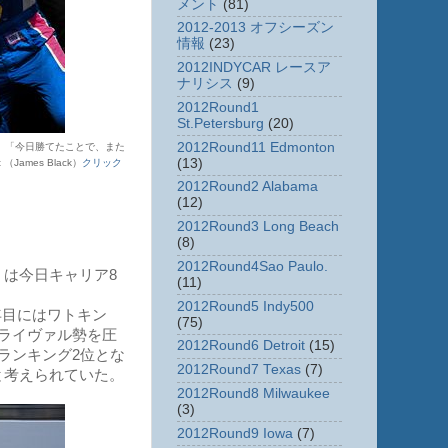
メント
(81)
2012-2013 オフシーズン
情報
(23)
2012INDYCAR レースア
ナリシス
(9)
2012Round1
St.Petersburg
(20)
2012Round11 Edmonton
。「今日勝てたことで、また
(13)
James Black）
クリック
2012Round2 Alabama
(12)
2012Round3 Long Beach
(8)
2012Round4Sao Paulo.
は今日キャリア8
(11)
2012Round5 Indy500
年目にはワトキン
(75)
ライヴァル勢を圧
2012Round6 Detroit
(15)
ランキング2位とな
2012Round7 Texas
(7)
と考えられていた。
2012Round8 Milwaukee
(3)
2012Round9 Iowa
(7)