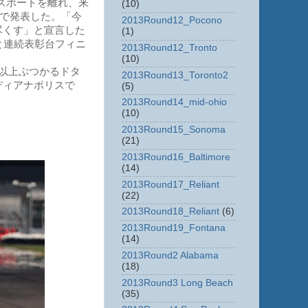
スポートを離れ、来
(10)
トで発表した。「今
2013Round12_Pocono
尽くす」と宣言した
(1)
と連続表彰台フィニ
2013Round12_Tronto
(10)
以上ぶつかるドタ
2013Round13_Toronto2
ディアナポリスで
(5)
2013Round14_mid-ohio
(10)
2013Round15_Sonoma
(21)
2013Round16_Baltimore
(14)
2013Round17_Reliant
(22)
2013Round18_Reliant
(6)
2013Round19_Fontana
(14)
2013Round2 Alabama
(18)
2013Round3 Long Beach
(35)