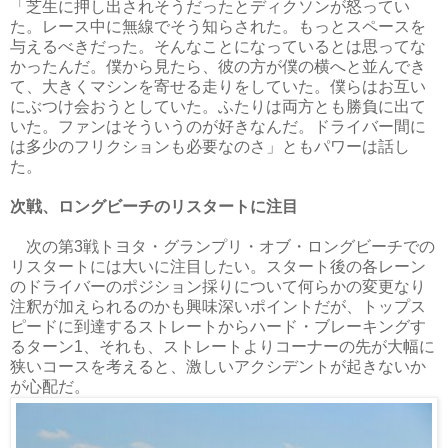
「芝生に押し出されそうだったとディクソンが怒ってい
た。レース中に無線でそう知らされた。もっとスペースを
与えるべきだった。そんなことになっているとは思ってな
かったんだ。僕から見たら、彼の方が僕の横へと並んでき
て、大きくマシンを寄せる走りをしていた。僕らはお互い
にぶつけ会おうとしていた。ふたりは両方とも勝負に出て
いた。ファンはそういうのが好きなんだ。ドライバー間に
は多少のフリクションも必要なのさ」ともパワーは話し
た。
次戦、ロングビーチのリスタートに注目
次の第3戦トヨタ・グランプリ・オブ・ロングビーチでの
リスタートには大いに注目したい。スタート後の各レーン
のドライバーのポジション採りについて何らかの変更なり
注釈が加えられるのかも興味深いポイントだが、トップス
ピードに到達するストレートからハード・ブレーキングす
るターン1、それも、ストレートよりコーナーの先が大幅に
狭いコースを考えると、激しいアクシデントが起きないか
が心配だ。