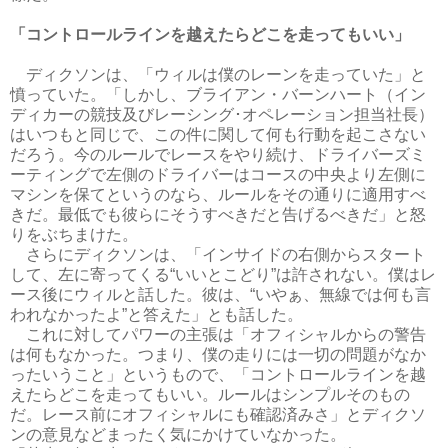
「コントロールラインを越えたらどこを走ってもいい」
ディクソンは、「ウィルは僕のレーンを走っていた」と
憤っていた。「しかし、ブライアン・バーンハート（イン
ディカーの競技及びレーシング･オペレーション担当社長）
はいつもと同じで、この件に関して何も行動を起こさない
だろう。今のルールでレースをやり続け、ドライバーズミ
ーティングで左側のドライバーはコースの中央より左側に
マシンを保てというのなら、ルールをその通りに適用すべ
きだ。最低でも彼らにそうすべきだと告げるべきだ」と怒
りをぶちまけた。
さらにディクソンは、「インサイドの右側からスタート
して、左に寄ってくる“いいとこどり”は許されない。僕はレ
ース後にウィルと話した。彼は、“いやぁ、無線では何も言
われなかったよ”と答えた」とも話した。
これに対してパワーの主張は「オフィシャルからの警告
は何もなかった。つまり、僕の走りには一切の問題がなか
ったいうこと」というもので、「コントロールラインを越
えたらどこを走ってもいい。ルールはシンプルそのもの
だ。レース前にオフィシャルにも確認済みさ」とディクソ
ンの意見などまったく気にかけていなかった。