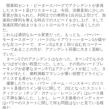
開幕戦セント・ピータースバーグでアクシデントが多発
したスタート及びリスタートは、今回、決勝直前に少しの
変更が加えられた。列同士での車間を1台分以上空けて、加
速前の隊列を整える時点でのスピードを少し上げ、そして
加速区間の始まりをコントロールラインから遠くしたの
だ。
これらは適切なルール変更だった。もっとも、バーバー・
モータースポーツ・パークのレイアウト――ターン1が緩や
かな左コーナーで、ターン2は大きく回り込む右コーナー
――であることの方が、アクシデント回避に大きく貢献し
ていた。
ターン1でのアクシデントはなかった。ターン2でも小さ
なつばぜり合い程度だった。しかし、その先のハードブレ
ーキングが必要なターン5ではアクシデントが起こった。タ
イヤが冷たく、燃料満載でマシンが重い状態でドライビン
グミスする者がいたからだ。
優勝したウィル・パワー（チーム・ペンスキー）のリス
タート直後のライン採りに関して、2位となったスコット・
ディクソン（チップ・ガナッシ・レーシング）はレース後
に不満を漏らした。しかし、レース主催者のインディカー
はパワーのスタートに関して何も問題はないと見ている模
様だ。