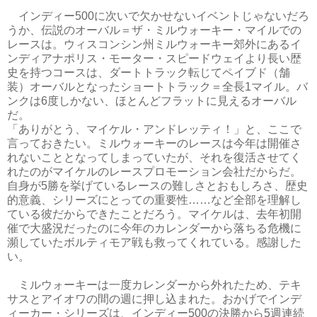
インディー500に次いで欠かせないイベントじゃないだろ
うか、伝説のオーバル＝ザ・ミルウォーキー・マイルでの
レースは。ウィスコンシン州ミルウォーキー郊外にあるイ
ンディアナポリス・モーター・スピードウェイより長い歴
史を持つコースは、ダートトラック転じてペイブド（舗
装）オーバルとなったショートトラック＝全長1マイル。バ
ンクは6度しかない、ほとんどフラットに見えるオーバル
だ。
「ありがとう、マイケル・アンドレッティ！」と、ここで
言っておきたい。ミルウォーキーのレースは今年は開催さ
れないこととなってしまっていたが、それを復活させてく
れたのがマイケルのレースプロモーション会社だからだ。
自身が5勝を挙げているレースの難しさとおもしろさ、歴史
的意義、シリーズにとっての重要性……など全部を理解し
ている彼だからできたことだろう。マイケルは、去年初開
催で大盛況だったのに今年のカレンダーから落ちる危機に
瀕していたボルティモア戦も救ってくれている。感謝した
い。
ミルウォーキーは一度カレンダーから外れたため、テキ
サスとアイオワの間の週に押し込まれた。おかげでインデ
ィーカー・シリーズは、インディー500の決勝から5週連続