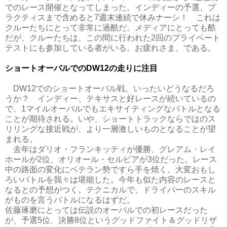
でのレース開催となってしまった。インディーの予選、プ
ラクティスまで含めると7週末連続で休みナーシ！ これは
クルーたちにとって非常に過酷だ。メディアにとっても酷
だが、クルーたちは、この間に行われた2回のプライベート
テストにも参加している者がいる。お疲れさま、である。
ショートオーバルでのDW12の走りに注目
DW12でのショートオーバル戦、いったいどうなるだろ
うか？ インディー、テキサスと好レースが続いているの
で、1マイルオーバルでもエキサイティングなバトルとなる
ことが期待される。いや、ショートトラックならではのス
リリングな接近戦が、より一層激しいものとなることが望
まれる。
去年はダリオ・フランキッティが優勝、グレアム・レイ
ホールが2位、オリオール・セルビアが3位だった。レース
中の路面の変化にベテラン勢ですら手を焼く、大変おもし
ろいバトルを我々は堪能した。今年も似た内容のレースと
なるとの予想がつく。テクニカルで、ドライバーのスキル
がものを言うバトルになるはずだ。
佐藤琢磨にとっては伝説のオーバルでの初レースだった
が、予選5位、決勝8位というグッドファイト＆グッドリザ