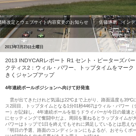
価格改定とウェブサイト内容変更のお知らせ
佐藤琢磨 インデ
2013年3月23日土曜日
2013 INDYCARレポート R1 セント・ピーターズバー
クティス2：ウィル・パワー、トップタイムをマーク
きくジャンプアップ
4年連続ポールポジションへ向けて好発進
雲が出てきたけれど気温は22℃まで上がり、路面温度も39℃
ス2回目、トップタイムとなる1分01秒4467はウィル・パワー
ー）が記録し、4年連続ポールを狙うドライバーが今日の最速と
にセッティングで奮闘中だよ。周回を重ねるとラップタイムが
パワーはトップで1日を終えてもそれに満足しているとは思えな
「明日の予選、路面のコンディションにもよるが、おそらくポ