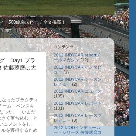
ィー500優勝スピーチ全文掲載！
コンテンツ
2012 INDYCAR reportメ
グ Day1 プラ
ールマガジン
(12)
！佐藤琢磨は大
2012 INDYCAR インタビ
ュー
(1)
2012 INDYCAR シーズン
レビュー
(2)
2012 INDYCAR ニュース
(105)
になったプラクティ
2012 INDYCAR レポート
（チーム・ペンスキ
(101)
なった。「いまだ
2012 INDYCAR レースプ
大きく落ち込む」と
レビュー
(3)
いコメントをし、
2012 IZODインディーカ
ールを獲得するため
ー・シリーズ 佐藤琢磨コ