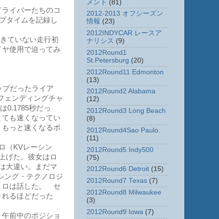
メント
(81)
ドライバーたちのコ
2012-2013 オフシーズン
ップタイムを記録し
情報
(23)
2012INDYCAR レースア
できていない走行初
ナリシス
(9)
イヤ使用で迫ってみ
2012Round1
St.Petersburg
(20)
2012Round11 Edmonton
(13)
ップだったライア
2012Round2 Alabama
フェンディングチャ
(12)
0.1785秒だっ
2012Round3 Long Beach
とても速くなってい
(8)
、もっと速くなるポ
2012Round4Sao Paulo.
(11)
ロ（KVレーシン
2012Round5 Indy500
上げた。彼女はロ
(75)
は大違い。まだマ
2012Round6 Detroit
(15)
シング・テクノロジ
2012Round7 Texas
(7)
トロは話した。 セ
2012Round8 Milwaukee
されるほどだった
(3)
2012Round9 Iowa
(7)
、午前中のポジショ