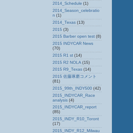
2014_Schedule
(1)
2014_Season_celebratio
n
(1)
2014_Texas
(13)
2015
(3)
2015 Barber open test
(8)
2015 INDYCAR News
(70)
2015 R1 st
(14)
2015 R2 NOLA
(15)
2015 R9_Texas
(14)
2015 佐藤琢磨コメント
(81)
2015_99th_INDY500
(42)
2015_INDYCAR_Race
analysis
(4)
2015_INDYCAR_report
(85)
2015_INDY_R10_Toront
(17)
2015_INDY_R12_Milwau