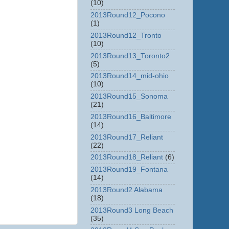
(10)
2013Round12_Pocono
(1)
2013Round12_Tronto
(10)
2013Round13_Toronto2
(5)
2013Round14_mid-ohio
(10)
2013Round15_Sonoma
(21)
2013Round16_Baltimore
(14)
2013Round17_Reliant
(22)
2013Round18_Reliant
(6)
2013Round19_Fontana
(14)
2013Round2 Alabama
(18)
2013Round3 Long Beach
(35)