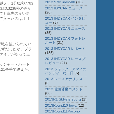
2013 97th indy500
(70)
、1分01秒7703
.3236秒の差が
2013 IDYCAR ニュース
(26)
ても幸先の良い走
2013 INDYCAR インタビ
て入ったのはオリ
ュー
(3)
2013 INDYCAR ニュース
(35)
2013 INDYCAR フォトレ
ポート
(21)
苦戦を強いられてい
2013 INDYCAR レポート
まずだったが、プラ
(185)
ファイアがあって走
2013 INDYCAR レースプ
。
レビュー
(21)
ッシャー・ハート
2013 ジャック・アマノの
21番手で終えた。
インディーな一日
(6)
2013 レースアナリシス
(6)
2013 佐藤琢磨コメント
(86)
2013R1 St.Petersburg
(1)
2013Round10 Iowa
(12)
2013Round11Pocono