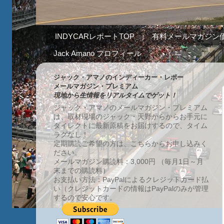
INDYCARレポートTOP
有料メールマガジン
Jack Amano プロフィール
ジャック・アマノのインディーカー・レポー
メールマガジン・プレミアム
現地から生情報をリアルタイムでゲット！
ジャック・アマノのメールマガジン・プレミアム
は、取材現場のジャック・天野からからお手元に
ダイレクトに最新原稿をお届けするので、タイム
ラグなし！
定期購読ご希望の方は、こちらからお申し込みく
ださい。
メールマガジン購読料：3,000円 （毎月1日～月
末までの購読料）
お支払い方法：PayPalによるクレジットカード払
い（クレジットカードの情報はPayPalのみが管理
するので安心です。