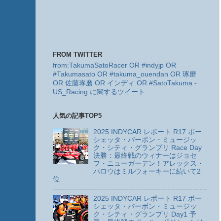
FROM TWITTER
from:TakumaSatoRacer OR #indyjp OR
#Takumasato OR #takuma_ouendan OR 琢磨
OR 佐藤琢磨 OR インディ OR #SatoTakuma -
US_Racing に関するツイート
人気の記事TOP5
2025 INDYCAR レポート R17 ボー
シェッタ・バーボン・ミュージッ
ク・シティ・グランプリ Race Day
決勝：最終戦のウィナーはジョセ
フ・ニューガーデン！アレックス・
パロウはミルウォーキーに続いて2
位
2025 INDYCAR レポート R17 ボー
シェッタ・バーボン・ミュージッ
ク・シティ・グランプリ Day1 予