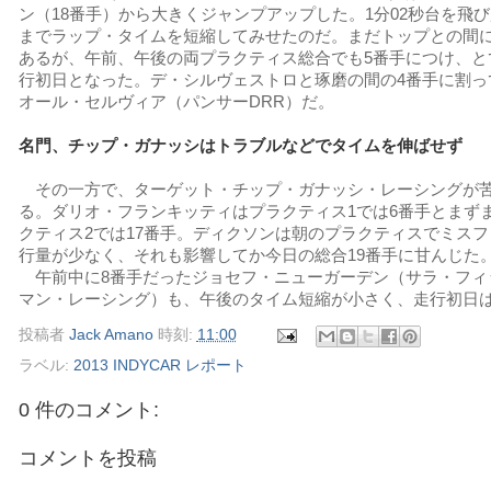
ン（18番手）から大きくジャンプアップした。1分02秒台を飛び越え
までラップ・タイムを短縮してみせたのだ。まだトップとの間には0
あるが、午前、午後の両プラクティス総合でも5番手につけ、と
行初日となった。デ・シルヴェストロと琢磨の間の4番手に割っ
オール・セルヴィア（パンサーDRR）だ。
名門、チップ・ガナッシはトラブルなどでタイムを伸ばせず
その一方で、ターゲット・チップ・ガナッシ・レーシングが
る。ダリオ・フランキッティはプラクティス1では6番手とまず
クティス2では17番手。ディクソンは朝のプラクティスでミス
行量が少なく、それも影響してか今日の総合19番手に甘んじた
午前中に8番手だったジョセフ・ニューガーデン（サラ・フィ
マン・レーシング）も、午後のタイム短縮が小さく、走行初日は
投稿者
Jack Amano
時刻:
11:00
ラベル:
2013 INDYCAR レポート
0 件のコメント:
コメントを投稿