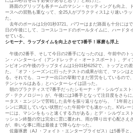
には59秒台を出す必要があると思う」と続けた。
路面のグリップも各チームのマシン・セッティングも向上、
ースへの習熟も重なって、全25人がプラクティス1より速いラ
た。
去年のポールは1分01秒3721。パワーはまだ路面も十分には
日の午後にして、コースレコードのポールタイムに、ハードタ
せている。
シモーナ、ラップタイムを向上させて3番手！琢磨も浮上
午後の2番手、そして今日の2番手になったのは、午前中のト
ン・ハンター-レイ（アンドレッティ・オートスポート）。ディ
ンピオンの午後のラップタイムは1分01秒6252で、トップとの差は
た。「オフ・シーズンに行ったテストの成果が出て、マシンは
る。それでも、コーナー出口の挙動でまだ苦労をしているので
テンシャルはある」とハンター-レイは語った。
朝のプラクティスで7番手だったシモーナ・デ・シルヴェスト
グ・テクノロジー）が、午後には3番手となって注目度をさらに
ータス・エンジンで苦戦した去年を振り返りながら、「1年前と
シンに満足していない状態だった午前中でも速かった。KVレー
ーには、マシンをもっと速くする力がある」とデ・シルヴェス
ッション終盤の空は完全に雲に覆われ、雨が降り出す心配さえ
が、幸いな事に雨は最後まで降らなかった。
佐藤琢磨（AJ ・フォイト・エンタープライゼス）は5番手と