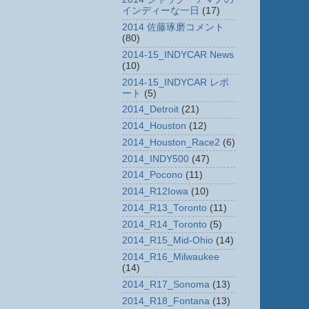
インディーな一日
(17)
2014 佐藤琢磨コメント
(80)
2014-15_INDYCAR News
(10)
2014-15_INDYCAR レポ
ート
(5)
2014_Detroit
(21)
2014_Houston
(12)
2014_Houston_Race2
(6)
2014_INDY500
(47)
2014_Pocono
(11)
2014_R12Iowa
(10)
2014_R13_Toronto
(11)
2014_R14_Toronto
(5)
2014_R15_Mid-Ohio
(14)
2014_R16_Milwaukee
(14)
2014_R17_Sonoma
(13)
2014_R18_Fontana
(13)