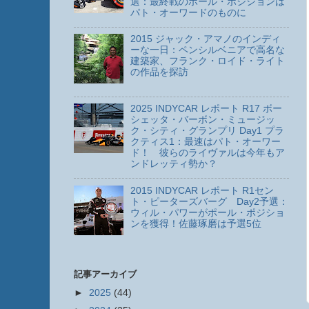
選：最終戦のポール・ポジションは
パト・オーワードのものに
2015 ジャック・アマノのインディ
ーな一日：ペンシルベニアで高名な
建築家、フランク・ロイド・ライト
の作品を探訪
2025 INDYCAR レポート R17 ボー
シェッタ・バーボン・ミュージッ
ク・シティ・グランプリ Day1 プラ
クティス1：最速はパト・オーワー
ド！ 彼らのライヴァルは今年もア
ンドレッティ勢か？
2015 INDYCAR レポート R1セン
ト・ピーターズバーグ Day2予選：
ウィル・パワーがポール・ポジショ
ンを獲得！佐藤琢磨は予選5位
記事アーカイブ
►
2025
(44)