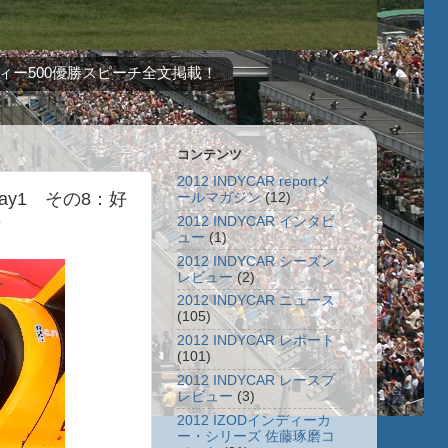
ィー500優勝スピーチ全文掲載！
コンテンツ
2012 INDYCAR reportメ
Day1 その8：好
ールマガジン
(12)
場
2012 INDYCAR インタビ
ュー
(1)
2012 INDYCAR シーズン
レビュー
(2)
2012 INDYCAR ニュース
(105)
2012 INDYCAR レポート
(101)
2012 INDYCAR レースプ
レビュー
(3)
2012 IZODインディーカ
ー・シリーズ 佐藤琢磨コ