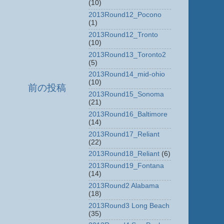
(10)
2013Round12_Pocono
(1)
2013Round12_Tronto
(10)
2013Round13_Toronto2
(5)
2013Round14_mid-ohio
(10)
前の投稿
2013Round15_Sonoma
(21)
2013Round16_Baltimore
(14)
2013Round17_Reliant
(22)
2013Round18_Reliant
(6)
2013Round19_Fontana
(14)
2013Round2 Alabama
(18)
2013Round3 Long Beach
(35)