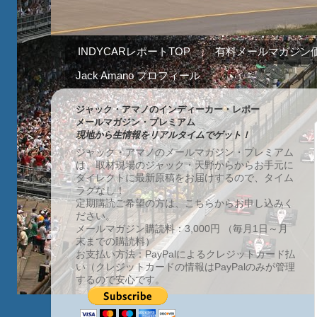
INDYCARレポートTOP
有料メールマガジン
Jack Amano プロフィール
ジャック・アマノのインディーカー・レポー
メールマガジン・プレミアム
現地から生情報をリアルタイムでゲット！
ジャック・アマノのメールマガジン・プレミアム
は、取材現場のジャック・天野からからお手元に
ダイレクトに最新原稿をお届けするので、タイム
ラグなし！
定期購読ご希望の方は、こちらからお申し込みく
ださい。
メールマガジン購読料：3,000円 （毎月1日～月
末までの購読料）
お支払い方法：PayPalによるクレジットカード払
い（クレジットカードの情報はPayPalのみが管理
するので安心です。