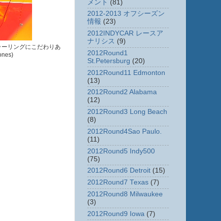
メント
(81)
2012-2013 オフシーズン
情報
(23)
2012INDYCAR レースア
ナリシス
(9)
ラーリングにこだわりあ
2012Round1
nes)
St.Petersburg
(20)
2012Round11 Edmonton
(13)
2012Round2 Alabama
(12)
2012Round3 Long Beach
(8)
2012Round4Sao Paulo.
(11)
2012Round5 Indy500
(75)
2012Round6 Detroit
(15)
2012Round7 Texas
(7)
2012Round8 Milwaukee
(3)
2012Round9 Iowa
(7)