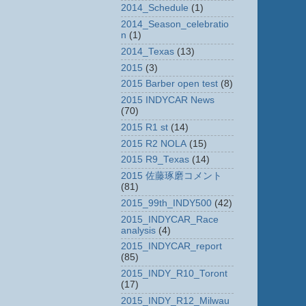
2014_Schedule
(1)
2014_Season_celebratio
n
(1)
2014_Texas
(13)
2015
(3)
2015 Barber open test
(8)
2015 INDYCAR News
(70)
2015 R1 st
(14)
2015 R2 NOLA
(15)
2015 R9_Texas
(14)
2015 佐藤琢磨コメント
(81)
2015_99th_INDY500
(42)
2015_INDYCAR_Race
analysis
(4)
2015_INDYCAR_report
(85)
2015_INDY_R10_Toront
(17)
2015_INDY_R12_Milwau