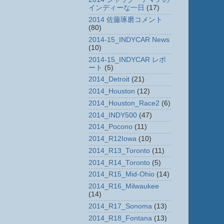
インディーな一日
(17)
2014 佐藤琢磨コメント
(80)
2014-15_INDYCAR News
(10)
2014-15_INDYCAR レポ
ート
(5)
2014_Detroit
(21)
2014_Houston
(12)
2014_Houston_Race2
(6)
2014_INDY500
(47)
2014_Pocono
(11)
2014_R12Iowa
(10)
2014_R13_Toronto
(11)
2014_R14_Toronto
(5)
2014_R15_Mid-Ohio
(14)
2014_R16_Milwaukee
(14)
2014_R17_Sonoma
(13)
2014_R18_Fontana
(13)