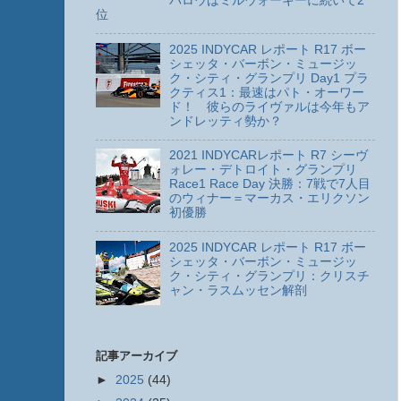
パロウはミルウォーキーに続いて2
位
2025 INDYCAR レポート R17 ボー
シェッタ・バーボン・ミュージッ
ク・シティ・グランプリ Day1 プラ
クティス1：最速はパト・オーワー
ド！ 彼らのライヴァルは今年もア
ンドレッティ勢か？
2021 INDYCARレポート R7 シーヴ
ォレー・デトロイト・グランプリ
Race1 Race Day 決勝：7戦で7人目
のウィナー＝マーカス・エリクソン
初優勝
2025 INDYCAR レポート R17 ボー
シェッタ・バーボン・ミュージッ
ク・シティ・グランプリ：クリスチ
ャン・ラスムッセン解剖
記事アーカイブ
►
2025
(44)