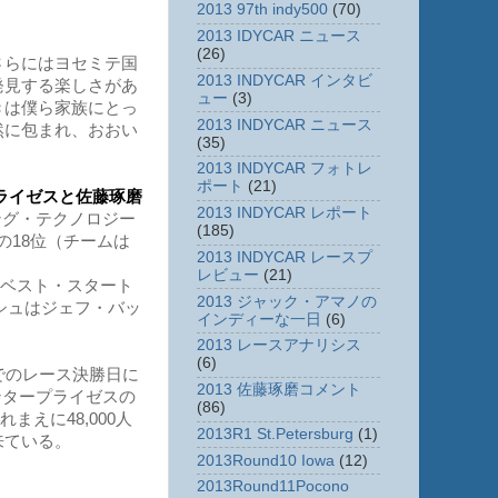
2013 97th indy500
(70)
2013 IDYCAR ニュース
(26)
さらにはヨセミテ国
2013 INDYCAR インタビ
発見する楽しさがあ
ュー
(3)
きは僕ら家族にとっ
2013 INDYCAR ニュース
然に包まれ、おおい
(35)
2013 INDYCAR フォトレ
ポート
(21)
ライゼスと佐藤琢磨
2013 INDYCAR レポート
ング・テクノロジー
(185)
年の18位（チームは
2013 INDYCAR レースプ
レビュー
(21)
。ベスト・スタート
2013 ジャック・アマノの
ッシュはジェフ・バッ
インディーな一日
(6)
2013 レースアナリシス
(6)
でのレース決勝日に
2013 佐藤琢磨コメント
ンタープライゼスの
(86)
まえに48,000人
2013R1 St.Petersburg
(1)
来ている。
2013Round10 Iowa
(12)
2013Round11Pocono