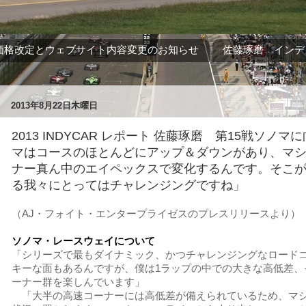
価格改定とウェブサイト内容変更のお知らせ
佐藤琢磨 インデ
2013年8月22日木曜日
2013 INDYCAR レポート 佐藤琢磨 第15戦ソノ
マはコースのほとんどにアップ＆ダウンがあり、マ
ナー真ん中のエイペックスで変化するんです。そこ
る我々にとってはチャレンジングですね」
（AJ・フォイト・エンタープライゼスのプレスリリースより）
ソノマ・レースウェイについて
「シリーズで最もダイナミック、かつチャレンジングなロード
キーな面もあるんですが、僕は1ラップの中での大きな高低差、
ーナー群を楽しんでいます」
「大半の高速コーナーには高低差が備えられているため、マ