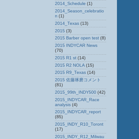
2014_Schedule
(1)
2014_Season_celebratio
n
(1)
2014_Texas
(13)
2015
(3)
2015 Barber open test
(8)
2015 INDYCAR News
(70)
2015 R1 st
(14)
2015 R2 NOLA
(15)
2015 R9_Texas
(14)
2015 佐藤琢磨コメント
(81)
2015_99th_INDY500
(42)
2015_INDYCAR_Race
analysis
(4)
2015_INDYCAR_report
(85)
2015_INDY_R10_Toront
(17)
2015_INDY_R12_Milwau