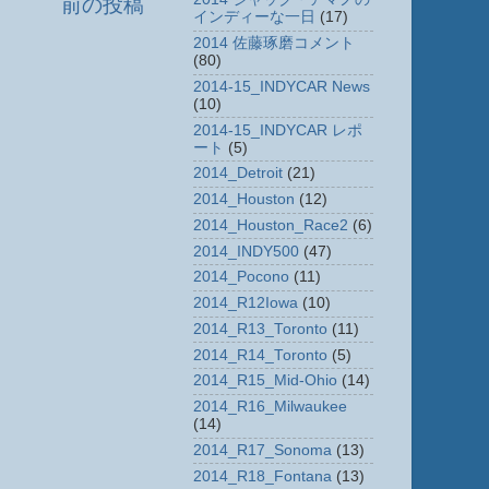
前の投稿
インディーな一日
(17)
2014 佐藤琢磨コメント
(80)
2014-15_INDYCAR News
(10)
2014-15_INDYCAR レポ
ート
(5)
2014_Detroit
(21)
2014_Houston
(12)
2014_Houston_Race2
(6)
2014_INDY500
(47)
2014_Pocono
(11)
2014_R12Iowa
(10)
2014_R13_Toronto
(11)
2014_R14_Toronto
(5)
2014_R15_Mid-Ohio
(14)
2014_R16_Milwaukee
(14)
2014_R17_Sonoma
(13)
2014_R18_Fontana
(13)