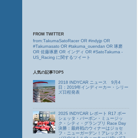
FROM TWITTER
from:TakumaSatoRacer OR #indyjp OR
#Takumasato OR #takuma_ouendan OR 琢磨
OR 佐藤琢磨 OR インディ OR #SatoTakuma -
US_Racing に関するツイート
人気の記事TOP5
2018 INDYCAR ニュース 9月4
日：2019年インディーカー・シリー
ズ日程発表
2025 INDYCAR レポート R17 ボー
シェッタ・バーボン・ミュージッ
ク・シティ・グランプリ Race Day
決勝：最終戦のウィナーはジョセ
フ・ニューガーデン！アレックス・