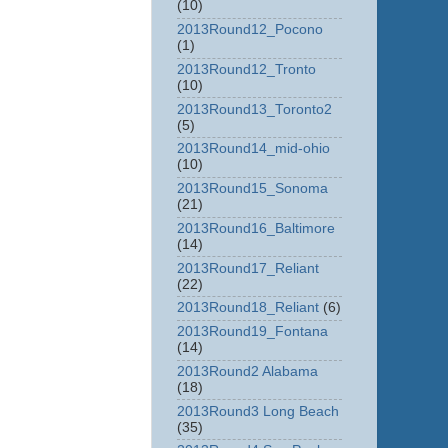
(10)
2013Round12_Pocono
(1)
2013Round12_Tronto
(10)
2013Round13_Toronto2
(5)
2013Round14_mid-ohio
(10)
2013Round15_Sonoma
(21)
2013Round16_Baltimore
(14)
2013Round17_Reliant
(22)
2013Round18_Reliant
(6)
2013Round19_Fontana
(14)
2013Round2 Alabama
(18)
2013Round3 Long Beach
(35)