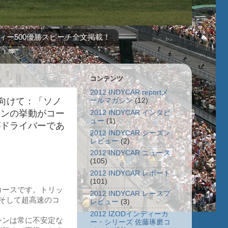
ィー500優勝スピーチ全文掲載！
コンテンツ
2012 INDYCAR reportメ
マに向けて：「ソノ
ールマガジン
(12)
シンの挙動がコー
2012 INDYCAR インタビ
ュー
(1)
がドライバーであ
2012 INDYCAR シーズン
レビュー
(2)
2012 INDYCAR ニュース
(105)
2012 INDYCAR レポート
(101)
コースです。トリッ
2012 INDYCAR レースプ
そして超高速のコ
レビュー
(3)
2012 IZODインディーカ
シンは常に不安定な
ー・シリーズ 佐藤琢磨コ