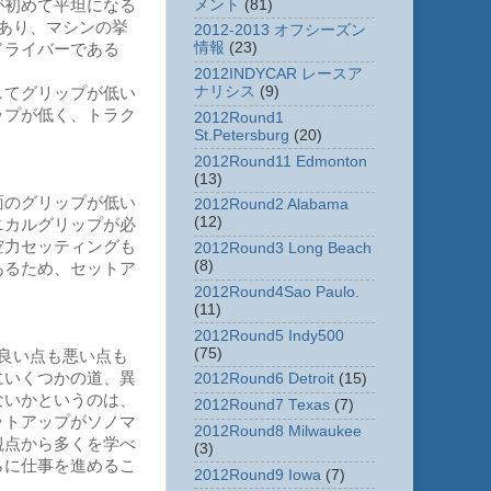
メント
(81)
が初めて平坦になる
あり、マシンの挙
2012-2013 オフシーズン
情報
(23)
ドライバーである
2012INDYCAR レースア
ナリシス
(9)
してグリップが低い
ップが低く、トラク
2012Round1
St.Petersburg
(20)
2012Round11 Edmonton
(13)
面のグリップが低い
2012Round2 Alabama
(12)
ニカルグリップが必
空力セッティングも
2012Round3 Long Beach
(8)
あるため、セットア
」
2012Round4Sao Paulo.
(11)
2012Round5 Indy500
(75)
良い点も悪い点も
にいくつかの道、異
2012Round6 Detroit
(15)
ないかというのは、
2012Round7 Texas
(7)
ットアップがソノマ
2012Round8 Milwaukee
観点から多くを学べ
(3)
らに仕事を進めるこ
2012Round9 Iowa
(7)