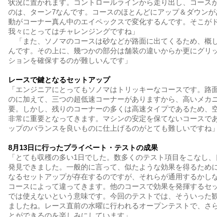
状況に置かれます。コントロールラインから走り出し、コース
のは、ターン7なんです。コースのほとんどにアップ＆ダウンが
動がコーナー真ん中のエイペックスで変化するんです。そこが
我々にとってはチャレンジングですね」
「また、ソノマのコースは砂などが路面に出てくるため、概
んです。その上に、幾つかの部分は舗装の違いからか更にグリ
ションを確保するのが難しいんです」
レースで鍵となるセットアップ
「エンジニアにとってもソノマはトリッキーなコースです。路
のに加えて、三つの超低速コーナーがありますから、高いメカ
要。しかし、残りのコーナーの多くは高速タイプであるため、
非常に重要となってきます。マシンの安定を保てないコースで
ップのバランスを良いものに仕上げるのがとても難しいですね
8月13日に行ったプライベート・テストの成果
「とても収穫の多い1日でした。数多くのテスト項目をこなし、
発見できました。一般的に言って、似たような効果を得るため
なるセットアップが存在するのですが、それらが通用するかし
コースによって違ってきます。他のコースで効果を発揮するセ
では使えないという意味です。今回のテストでは、そういった
ましたね。レース直前の水曜に行われるオープンテストで、さ
とができるのを楽しみにしています」