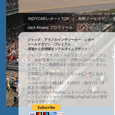
INDYCARレポートTOP
有料メールマガジン
Jack Amano プロフィール
ジャック・アマノのインディーカー・レポー
メールマガジン・プレミアム
現地から生情報をリアルタイムでゲット！
ジャック・アマノのメールマガジン・プレミアム
は、取材現場のジャック・天野からからお手元に
ダイレクトに最新原稿をお届けするので、タイム
ラグなし！
定期購読ご希望の方は、こちらからお申し込みく
ださい。
メールマガジン購読料：3,000円 （毎月1日～月
末までの購読料）
お支払い方法：PayPalによるクレジットカード払
い（クレジットカードの情報はPayPalのみが管理
するので安心です。