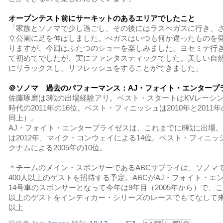
オープンテスト前にサーキットのあるエリアでしたこと
「家族とソノマで少し過ごし、その後にはラスべガスに行き、
立公園に足を伸ばしました。べガスはいつも何か違ったものを
りますが、今回はふたつのショーを楽しみました。ヨセミテ行
て初めてでしたが、実にファンタスティックでした。美しい自
にリラックスし、リフレッシュをすることができました」
＠ソノマ 過去のパフォーマンス：AJ・フォイト・エンタープ
佐藤琢磨は3戦の出場経験アリ。ベスト・スタートはKVレーシ
時代の2011年の16位。ベスト・フィニッシュは2010年と2011
同上）。
AJ・フォイト・エンタープライゼスは、これまでに8戦に出場
は2012年、マイク・コンウェイによる14位。ベスト・フィニ
クナムによる2005年の10位。
＊チームのメイン・スポンサーであるABCサプライは、ソノマ
400人以上のゲストを招待する予定。ABCがAJ・フォイト・エ
14号車のスポンサーとなって今年は9年目（2005年から）で、これ
以上のゲストをインディカー・シリーズのレースでもてなして
以上