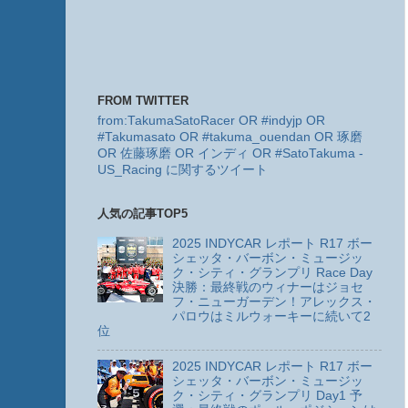
FROM TWITTER
from:TakumaSatoRacer OR #indyjp OR
#Takumasato OR #takuma_ouendan OR 琢磨
OR 佐藤琢磨 OR インディ OR #SatoTakuma -
US_Racing に関するツイート
人気の記事TOP5
2025 INDYCAR レポート R17 ボー
シェッタ・バーボン・ミュージッ
ク・シティ・グランプリ Race Day
決勝：最終戦のウィナーはジョセ
フ・ニューガーデン！アレックス・
パロウはミルウォーキーに続いて2
位
2025 INDYCAR レポート R17 ボー
シェッタ・バーボン・ミュージッ
ク・シティ・グランプリ Day1 予