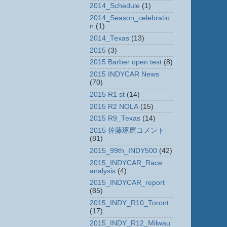
2014_Schedule
(1)
2014_Season_celebratio
n
(1)
2014_Texas
(13)
2015
(3)
2015 Barber open test
(8)
2015 INDYCAR News
(70)
2015 R1 st
(14)
2015 R2 NOLA
(15)
2015 R9_Texas
(14)
2015 佐藤琢磨コメント
(81)
2015_99th_INDY500
(42)
2015_INDYCAR_Race
analysis
(4)
2015_INDYCAR_report
(85)
2015_INDY_R10_Toront
(17)
2015_INDY_R12_Milwau