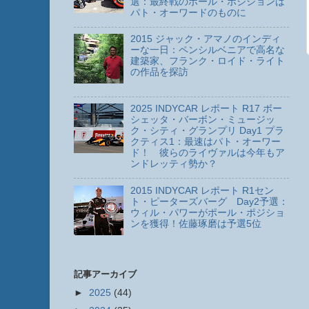
選：最終戦のポール・ポジションは
パト・オーワードのものに
2015 ジャック・アマノのインディ
ーな一日：ペンシルベニアで高名な
建築家、フランク・ロイド・ライト
の作品を探訪
2025 INDYCAR レポート R17 ボー
シェッタ・バーボン・ミュージッ
ク・シティ・グランプリ Day1 プラ
クティス1：最速はパト・オーワー
ド！ 彼らのライヴァルは今年もア
ンドレッティ勢か？
2015 INDYCAR レポート R1セン
ト・ピーターズバーグ Day2予選：
ウィル・パワーがポール・ポジショ
ンを獲得！佐藤琢磨は予選5位
記事アーカイブ
►
2025
(44)