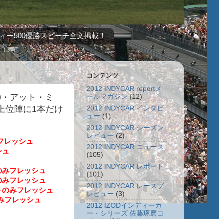
ィー500優勝スピーチ全文掲載！
コンテンツ
2012 INDYCAR reportメ
00・アット・ミ
ールマガジン
(12)
に上位陣に1本だけ
2012 INDYCAR インタビ
ュー
(1)
2012 INDYCAR シーズン
レビュー
(2)
フレッシュ
2012 INDYCAR ニュース
シュ
(105)
2012 INDYCAR レポート
のみフレッシュ
(101)
のみフレッシュ
2012 INDYCAR レースプ
トのみフレッシュ
レビュー
(3)
みフレッシュ
2012 IZODインディーカ
ー・シリーズ 佐藤琢磨コ