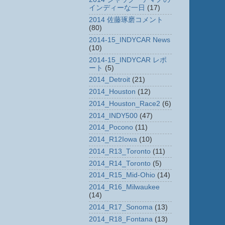
インディーな一日
(17)
2014 佐藤琢磨コメント
(80)
2014-15_INDYCAR News
(10)
2014-15_INDYCAR レポ
ート
(5)
2014_Detroit
(21)
2014_Houston
(12)
2014_Houston_Race2
(6)
2014_INDY500
(47)
2014_Pocono
(11)
2014_R12Iowa
(10)
2014_R13_Toronto
(11)
2014_R14_Toronto
(5)
2014_R15_Mid-Ohio
(14)
2014_R16_Milwaukee
(14)
2014_R17_Sonoma
(13)
2014_R18_Fontana
(13)