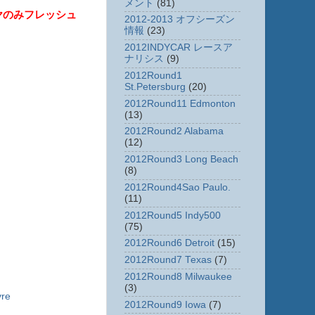
メント
(81)
ヤのみフレッシュ
2012-2013 オフシーズン
情報
(23)
2012INDYCAR レースア
ナリシス
(9)
2012Round1
St.Petersburg
(20)
2012Round11 Edmonton
(13)
2012Round2 Alabama
(12)
2012Round3 Long Beach
(8)
2012Round4Sao Paulo.
(11)
2012Round5 Indy500
(75)
2012Round6 Detroit
(15)
2012Round7 Texas
(7)
2012Round8 Milwaukee
(3)
yre
2012Round9 Iowa
(7)