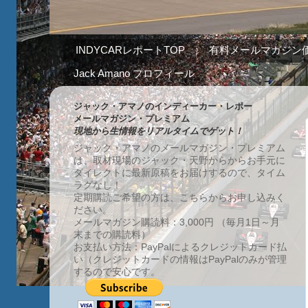
INDYCARレポートTOP
有料メールマガジン
Jack Amano プロフィール
ジャック・アマノのインディーカー・レポー
メールマガジン・プレミアム
現地から生情報をリアルタイムでゲット！
ジャック・アマノのメールマガジン・プレミアム
は、取材現場のジャック・天野からからお手元に
ダイレクトに最新原稿をお届けするので、タイム
ラグなし！
定期購読ご希望の方は、こちらからお申し込みく
ださい。
メールマガジン購読料：3,000円 （毎月1日～月
末までの購読料）
お支払い方法：PayPalによるクレジットカード払
い（クレジットカードの情報はPayPalのみが管理
するので安心です。