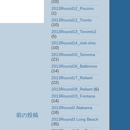
(10)
2013Round12_Pocono
(1)
2013Round12_Tronto
(10)
2013Round13_Toronto2
(5)
2013Round14_mid-ohio
(10)
2013Round15_Sonoma
(21)
2013Round16_Baltimore
(14)
2013Round17_Reliant
(22)
2013Round18_Reliant
(6)
2013Round19_Fontana
(14)
2013Round2 Alabama
(18)
前の投稿
2013Round3 Long Beach
(35)