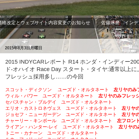
価格改定とウェブサイト内容変更のお知らせ
佐藤琢磨 インデ
2015年8月3日月曜日
2015 INDYCARレポート R14 ホンダ・インディー2
ド-オハイオ Race Day スタート・タイヤ:通常以上
フレッシュ採用多し……の今回
スコット・ディクソン ユーズド・オルタネート
左リヤのみ
ウィル・パワー ユーズド・オルタネート
左リヤのみフレッ
セバスチャン・ブルデイ ユーズド・オルタネート
エリオ・カストロネヴェス ユーズド・オルタネート
左リヤ
ジョセフ・ニューガーデン ユーズド・オルタネート
左リヤ
チャーリー・キンボール ユーズド・オルタネート
左フロン
ライアン・ハンター-レイ ユーズド・オルタネート
左リヤの
トニー・カナーン ユーズド・オルタネート