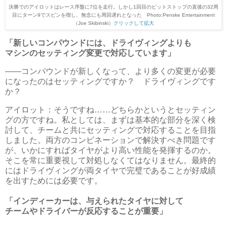
決勝でのアイロットはレース序盤に7位を走行。しかし1回目のピットストップの直後の32周
目にターン9でスピンを喫し、無念にも周回遅れとなった Photo:Penske Entertainment
（Joe Skibinski）
クリックして拡大
「新しいコンパウンドには、ドライヴィングよりも
マシンのセッティング変更で対応しています」
――コンパウンドが新しくなって、より多くの変更が必要
になったのはセッティングですか？ ドライヴィングです
か？
アイロット：そうですね……どちらかというとセッティン
グの方ですね。私としては、まずは基本的な部分を深く検
討して、チームと共にセッティングで対応することを目指
しました。両方のコンビネーションで解決すべき問題です
が、いかにすればタイヤがより高い性能を発揮するのか。
そこを常に重要視して対処しなくてはなりません。最終的
にはドライヴィングが両タイヤで完璧であることが好成績
を出すためには必要です。
「インディーカーは、与えられたタイヤに対して
チームやドライバーが反応することが重要」