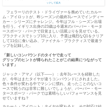
ックして拡大
フェラーリのテスト・ドライヴァーを務めていたカルー
ム・アイロットが、昨シーズンの最終3レースでインディー
カー・シリーズにチャレンジ。今年はフル・シーズン出場
を行う。イギリス出身の23歳は今週末のバーバー・モータ
ースポーツ・パークで目覚ましい活躍ぶりを見せている。
プラクティスでトップ10に入り、予選は熾烈なQ1をクリア
して11位に食い込み、ファイナル・プラクティスで最速ラ
ップを記録した。
「新しいコンパウンドのタイヤで走って
グリップのヒントが得られたことがこの結果につながって
います」
ジャック・アマノ（以下――）：去年3レースを経験した
が、今年はまたタイヤが違うコンパウンドにされました。
色々条件が変わる中でマシンに慣れ、走ったことのないコ
ースで戦うのは非常に難しいでしょうが、バーバー・モー
タースポーツ・パークでは素晴らしいパフォーマンスを見
せていますね？
カルーム・アイロット：タイヤが変わると、その対応は結