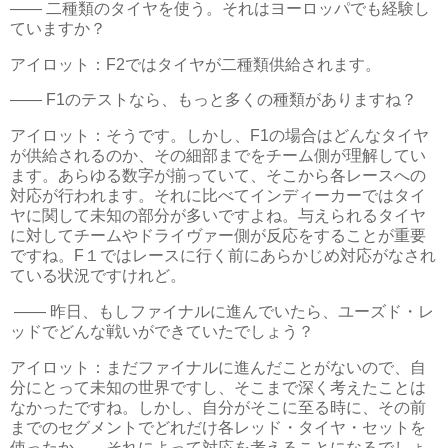
―― 二種類のタイヤを使う。それはヨーロッパでも経験し
ていますか？
アイロット：F2ではタイヤが二種類供給されます。
―― F1のテストなら、もっと多くの種類がありますね？
アイロット：そうです。しかし、F1の場合はどんなタイヤ
が供給されるのか、その細部までをチーム側が理解してい
ます。あらゆる数字が揃っていて、そこから各レースへの
対応が行われます。それに比べてインディーカーではタイ
ヤに関して未知の部分が多いですよね。与えられるタイヤ
に対してチームやドライヴァー側が反応をすることが重要
ですね。F１ではレースに行く前にあらかじめ対応がなされ
ている状況ですけれど。
―― 昨日、もしファイナルに進んでいたら、ユーズド・レ
ッドでどんな戦いができていたでしょう？
アイロット：まだファイナルに進んだことがないので、自
分にとって未知の世界ですし、そこまで深く考えたことは
なかったですね。しかし、自分がそこに至る時に、その前
までのセグメントでどれだけ各レッド・タイヤ・セットを
使ったか……それによって対応を考えることになるでしょ