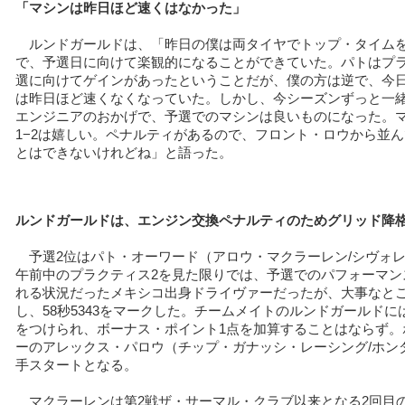
「マシンは昨日ほど速くはなかった」
ルンドガールドは、「昨日の僕は両タイヤでトップ・タイム
で、予選日に向けて楽観的になることができていた。パトはプラ
選に向けてゲインがあったということだが、僕の方は逆で、今
は昨日ほど速くなくなっていた。しかし、今シーズンずっと一
エンジニアのおかげで、予選でのマシンは良いものになった。
1−2は嬉しい。ペナルティがあるので、フロント・ロウから並
とはできないけれどね」と語った。
ルンドガールドは、エンジン交換ペナルティのためグリッド降
予選2位はパト・オーワード（アロウ・マクラーレン/シヴォ
午前中のプラクティス2を見た限りでは、予選でのパフォーマン
れる状況だったメキシコ出身ドライヴァーだったが、大事なと
し、58秒5343をマークした。チームメイトのルンドガールドには0
をつけられ、ボーナス・ポイント1点を加算することはならず。
ーのアレックス・パロウ（チップ・ガナッシ・レーシング/ホンダ
手スタートとなる。
マクラーレンは第2戦ザ・サーマル・クラブ以来となる2回目の