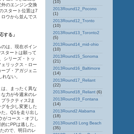
(10)
定外のエンジン交換
2013Round12_Pocono
のスタート位置は7
(1)
・ロウから並んでス
2013Round12_Tronto
(10)
2013Round13_Toronto2
応する」
(5)
2013Round14_mid-ohio
るのは、現在ポイン
(10)
Pスタートは願って
2013Round15_Sonoma
、シリーズ・トッ
(21)
フェリックス・ロー
2013Round16_Baltimore
カーブ・アガジェニ
(14)
しれない。
2013Round17_Reliant
(22)
とは、まったく異な
2013Round18_Reliant
(6)
きな力が今週末のレ
2013Round19_Fontana
プラクティス2ま
(14)
ングを少し変更した
2013Round2 Alabama
た。Q1を走り出し
(18)
ウがコース・オフし
2013Round3 Long Beach
的にPPは逃した。
(35)
ったので、明日のレ