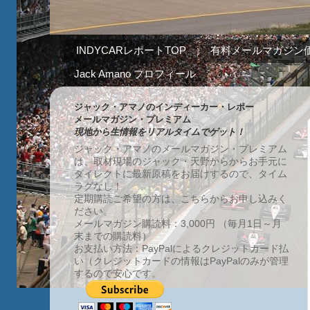
INDYCARレポートTOP
有料メールマガジン
Jack Amano プロフィール
ジャック・アマノのインディーカー・レポー
メールマガジン・プレミアム
現地から生情報をリアルタイムでゲット！
ジャック・アマノのメールマガジン・プレミアム
は、取材現場のジャック・天野からからお手元に
ダイレクトに最新原稿をお届けするので、タイム
ラグなし！
定期購読ご希望の方は、こちらからお申し込みく
ださい。
メールマガジン購読料：3,000円 （毎月1日～月
末までの購読料）
お支払い方法：PayPalによるクレジットカード払
い（クレジットカードの情報はPayPalのみが管理
するので安心です。