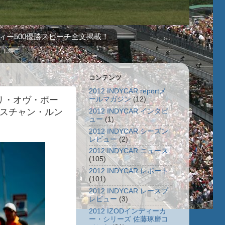
ィー500優勝スピーチ全文掲載！
コンテンツ
2012 INDYCAR reportメ
ンプリ・オヴ・ポー
ールマガジン
(12)
リスチャン・ルン
2012 INDYCAR インタビ
ュー
(1)
2012 INDYCAR シーズン
レビュー
(2)
2012 INDYCAR ニュース
(105)
2012 INDYCAR レポート
(101)
2012 INDYCAR レースプ
レビュー
(3)
2012 IZODインディーカ
ー・シリーズ 佐藤琢磨コ