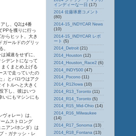
インディーな一日
(17)
2014 佐藤琢磨コメント
(80)
2014-15_INDYCAR News
アし、Q2は4番
(10)
てPPを獲りに行っ
2014-15_INDYCAR レポ
ズからヒット。大き
ート
(5)
ドガールドのグリッ
2014_Detroit
(21)
る。
ンは減速をせずに、
2014_Houston
(12)
クシデントになって
2014_Houston_Race2
(6)
うまくまとめ上げる
2014_INDY500
(47)
ースで走っていたの
2014_Pocono
(11)
た」とパロウはアク
2014_R12Iowa
(10)
タイトルへと大きく
投下し、彼はいつ
2014_R13_Toronto
(11)
幸いにもマシンにも
2014_R14_Toronto
(5)
2014_R15_Mid-Ohio
(14)
2014_R16_Milwaukee
シヴォレー）は、
(14)
アームストロング
2014_R17_Sonoma
(13)
ニアン/ホンダ）は
2014_R18_Fontana
(13)
プ・ガナッシ・レ