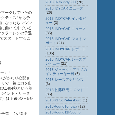
2013 97th indy500
(70)
2013 IDYCAR ニュース
(26)
をマークしていたの
クティス2から予
2013 INDYCAR インタビ
ュー
(3)
日になったらマシン
緒に働いて来ている
2013 INDYCAR ニュース
(35)
マクラーレンの予選
んでスタートするこ
2013 INDYCAR フォトレ
ポート
(21)
2013 INDYCAR レポート
(185)
2013 INDYCAR レースプ
格
レビュー
(21)
2013 ジャック・アマノの
レー）！
インディーな一日
(6)
スがかなり心配さ
2013 レースアナリシス
ころで一気に力を出
(6)
.1404秒という差
2013 佐藤琢磨コメント
ポイント・リーダ
(86)
）は予選6位＝5番
2013R1 St.Petersburg
(1)
2013Round10 Iowa
(12)
2013Round11Pocono
予選1−2を達成し