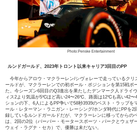
Photo:Penske Entertainment
ルンドガールド、2023年トロント以来キャリア3回目のPP
今年からアロウ・マクラーレン/シヴォレーで走っているクリ
ールドが、マクラーレンでの初ポール・ポジションを第15戦ポ
た。今シーズン6回目のQ3進出を果たしたデンマーク人ドライ
ィス2より気温が5℃ほど高い24〜26℃、路面は12℃も高い42〜
ションの下、6人によるPP争いで58秒3939のベスト・ラップ
ール・レターマン・ラニガン・レーシング/ホンダ時代にPPを2
録しているルンドガールドだが、マクラーレンに移ってからの
は、2回の2位（バーバー・モータースポーツ・パークとウェザ
ウェイ・ラグナ・セカ）で、優勝は未だない。