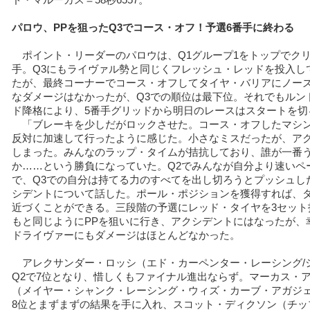
ド・マルーカス＝58秒6557。
パロウ、PPを狙ったQ3でコース・オフ！予選6番手に終わる
ポイント・リーダーのパロウは、Q1グループ1をトップでクリ
手。Q3にもライヴァル勢と同じくフレッシュ・レッドを投入し
たが、最終コーナーでコース・オフしてタイヤ・バリアにノー
なダメージはなかったが、Q3での順位は最下位。それでもルン
ド降格により、5番手グリッドから明日のレースはスタートを切
「ブレーキを少しだがロックさせた。コース・オフしたマシ
反対に加速して行ったように感じた。小さなミスだったが、ア
しまった。みんなのラップ・タイムが拮抗しており、誰が一番
か……という勝負になっていた。Q2でみんなが自分より速いペ
で、Q3での自分は持てる力のすべてを出し切ろうとプッシュし
シデントについて話した。ポール・ポジションを獲得すれば、
近づくことができる。三段階の予選にレッド・タイヤを3セット
もと同じようにPPを狙いに行き、アクシデントにはなったが、
ドライヴァーにもダメージはほとんどなかった。
アレクサンダー・ロッシ（エド・カーペンター・レーシング/
Q2で7位となり、惜しくもファイナル進出ならず。マーカス・
（メイヤー・シャンク・レーシング・ウィズ・カーブ・アガジェ
8位とまずまずの結果を手に入れ、スコット・ディクソン（チッ