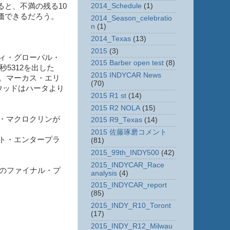
ると、不満の残る10
2014_Schedule
(1)
価できるだろう。
2014_Season_celebratio
n
(1)
2014_Texas
(13)
2015
(3)
ィ・グローバル・
2015 Barber open test
(8)
5312を出した
2015 INDYCAR News
た。マーカス・エリ
(70)
ウッドはハータより
2015 R1 st
(14)
2015 R2 NOLA
(15)
・マクロクリンが
2015 R9_Texas
(14)
2015 佐藤琢磨コメント
ト・エンタープラ
(81)
2015_99th_INDY500
(42)
2015_INDYCAR_Race
のファイナル・プ
analysis
(4)
2015_INDYCAR_report
(85)
2015_INDY_R10_Toront
(17)
2015_INDY_R12_Milwau