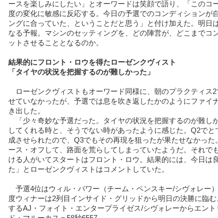
ースを楽しみにしたい」とオーワードは笑顔で語り、「このコ
度の変化に敏感に反応する。今日の予選でのコンディションが
ングに合っていた、ということだと思う」と付け加えた。明日
なる予報。マシンのセッティングを、どの陣営が、どこまでコ
ットさせることとなるのか。
結果的にフロント・ロウを得たローゼンクヴィスト
「タイヤの状況を把握するのが難しかった」
ローゼンクヴィストもオーワード同様に、朝のプラクティス2
せていなかったが、予選では息を吹き返したかのようにファイナル
き出した。
「少々奇妙な予選だった。タイヤの状況を把握するのが難し
してくれる時と、そうでない時があったように感じた。Q2でと
成させられたので、Q3でもその再現を狙ったが果たせなかった
ース・オフして、路面を荒らしてしまっていたようだ。それで
ける人がいてスタートはフロント・ロウ。結果的には、今日は良
た」とローゼンクヴィストはコメントしていた。
予選4位はウィル・パワー（チーム・ペンスキー/シヴォレー）＝5
度ウィナーは2列目インサイド・グリッドから明日の決勝に臨む
するAJ・フォイト・エンタープライゼス/シヴォレーからエン