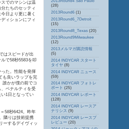
2013Round4 Sao Paulo
ースでのマシンは温
(28)
自分たちのセッティ
2013Round6
(1)
は今日より更に暑く
2013Round6_7Detroit
ンディションにフィ
(15)
2013Round8_Texas
(20)
2013Round9Milwaukee
(12)
2013メルマガ購読情報
(5)
ではスピードが出
で58秒5583を叩
2014 INDYCAR スタート
タイヤ
(8)
かった。性能を発揮
2014 INDYCAR ニュース
(59)
ても良いラップを完
。誰かが僕の前でコ
2014 INDYCAR フォトレ
ポート
(25)
も、ペナルティを受
い1日となってい
2014 INDYCAR レポート
(128)
2014 INDYCAR レースア
ナリシス
(9)
8秒6424。昨年
。隣りは技術提携
2014 INDYCAR レースプ
レビュー
(20)
トリーするデイヴィッ
2014 ジャック・アマノの