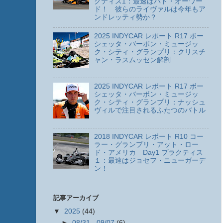
クティス1：最速はパト・オーワー
ド！ 彼らのライヴァルは今年もア
ンドレッティ勢か？
2025 INDYCAR レポート R17 ボー
シェッタ・バーボン・ミュージッ
ク・シティ・グランプリ：クリスチ
ャン・ラスムッセン解剖
2025 INDYCAR レポート R17 ボー
シェッタ・バーボン・ミュージッ
ク・シティ・グランプリ：ナッシュ
ヴィルで注目されるふたつのバトル
2018 INDYCAR レポート R10 コー
ラー・グランプリ・アット・ロー
ド・アメリカ Day1 プラクティス
１：最速はジョセフ・ニューガーデ
ン！
記事アーカイブ
▼
2025
(44)
►
08/31 - 09/07
(6)