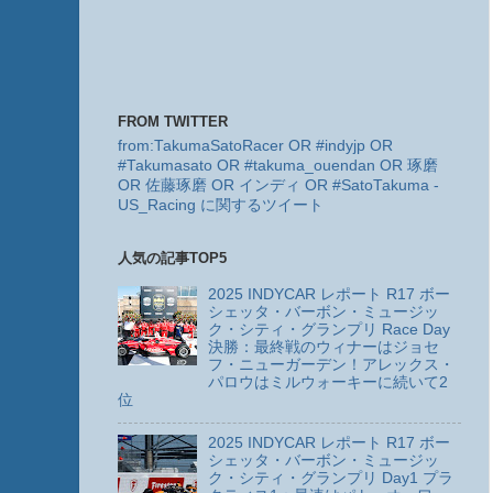
FROM TWITTER
from:TakumaSatoRacer OR #indyjp OR
#Takumasato OR #takuma_ouendan OR 琢磨
OR 佐藤琢磨 OR インディ OR #SatoTakuma -
US_Racing に関するツイート
人気の記事TOP5
2025 INDYCAR レポート R17 ボー
シェッタ・バーボン・ミュージッ
ク・シティ・グランプリ Race Day
決勝：最終戦のウィナーはジョセ
フ・ニューガーデン！アレックス・
パロウはミルウォーキーに続いて2
位
2025 INDYCAR レポート R17 ボー
シェッタ・バーボン・ミュージッ
ク・シティ・グランプリ Day1 プラ