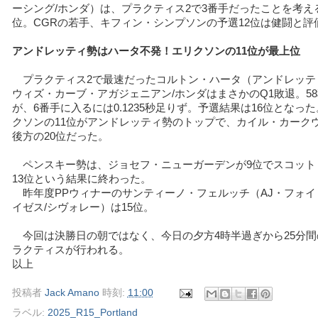
ーシング/ホンダ）は、プラクティス2で3番手だったことを考え
位。CGRの若手、キフィン・シンプソンの予選12位は健闘と評
アンドレッティ勢はハータ不発！エリクソンの11位が最上位
プラクティス2で最速だったコルトン・ハータ（アンドレッテ
ウィズ・カーブ・アガジェニアン/ホンダはまさかのQ1敗退。58秒
が、6番手に入るには0.1235秒足りず。予選結果は16位となっ
クソンの11位がアンドレッティ勢のトップで、カイル・カーク
後方の20位だった。
ペンスキー勢は、ジョセフ・ニューガーデンが9位でスコット
13位という結果に終わった。
昨年度PPウィナーのサンティーノ・フェルッチ（AJ・フォイ
イゼス/シヴォレー）は15位。
今回は決勝日の朝ではなく、今日の夕方4時半過ぎから25分間
ラクティスが行われる。
以上
投稿者
Jack Amano
時刻:
11:00
ラベル:
2025_R15_Portland