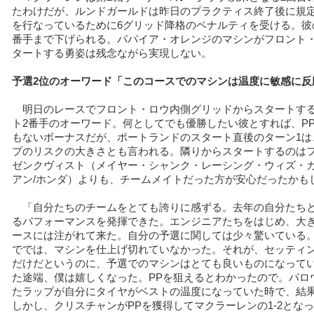
たわけだが、ルンドガールドは昨日のプラクティス終了後に規
を行なっているために6グリッド降格のペナルティを受ける。彼
番手まで下げられる。パパイア・オレンジのマシンがフロント
タートする勇姿は残念ながら実現しない。
予選2位のオーワード「このコースでのマシンは温度に敏感に反
明日のレースでフロント・ロウ内側グリッドからスタートす
ト2番手のオーワード。何としてでも優勝したい彼とすれば、P
もないボーナスだが、ポートランドのスタート直後のターン1は
プのリスクの大きさとも言われる。隣りからスタートするのは
ゼンクヴィスト（メイヤー・シャンク・レーシング・ウィズ・
アン/ホンダ）よりも、チームメイトだった方が安心だったかも
「自分たちのチームをとても誇りに感ずる。去年の自分たち
るパフォーマンスを発揮できた。エンジニアたちをはじめ、大
ースには注がれて来た。自分の予選に関しては少々驚いている。
ででは、マシンを仕上げ切れていなかった。それが、セッティ
だけだというのに、予選でのマシンはとても良いものになってい
た途端、僕は嬉しくなった。PPを狙えるとわかったので。パロ
たラップが自分にタイヤがベストの温度になっていた時で、結果
しかし、クリスチャンがPPを獲得してマクラーレンの1-2とな