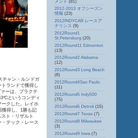
メント
(81)
2012-2013 オフシーズン
情報
(23)
2012INDYCAR レースア
ナリシス
(9)
2012Round1
St.Petersburg
(20)
2012Round11 Edmonton
(13)
2012Round2 Alabama
(12)
2012Round3 Long Beach
(8)
スチャン・ルンドガ
2012Round4Sao Paulo.
ートランドで獲得し
(11)
ヴァーは、プラクテ
2012Round5 Indy500
43℃というコンディ
(75)
をマークした。レイホ
2012Round6 Detroit
(15)
回獲得し、1勝も記
2012Round7 Texas
(7)
ベスト・リザルト
2012Round8 Milwaukee
ー・テック・レース
(3)
2012Round9 Iowa
(7)