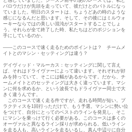
と感じていました。シーズン前半のあのレースでは、私と
パロウだけが先頭を走っていて、彼だけとのバトルになっ
ていました。明日のスタートは、ちょうどあの時のような
感じになるんだと思います。そして、その後にはミルウォ
ーキーならではの美しい混沌がスタートすることでしょ
う。それらが全て終了した時、私たちはどのポジションを
手にしているのか。
――このコースで速く走るためのポイントは？ チームメ
イトとのマシン・セッティングは違う？
デイヴィッド・マルーカス：セッティングに関して言え
ば、それはドライヴァーによって違います。それぞれが好
みを持っていて、そこには幅があるからです。だから、チ
ームメイトとのセッティングは大きく違っています。マシ
ンに何を求めるか、という波長でもドライヴァー同士で大
きく違うんです。
このコースで速く走る件ですが、走れる時間が短い。プ
ラクティスを1回行っただけで、もう予選。マシンに勢い位
をつけて、自分にとってのベストのラインを発見し、そこ
にマシンを乗っけて行く必要がある。このコースは多くの
オーヴァルと異なるライン採りが求められる。低いライン
を走る人も、高いラインを走るいるし、真ん中辺りに自分