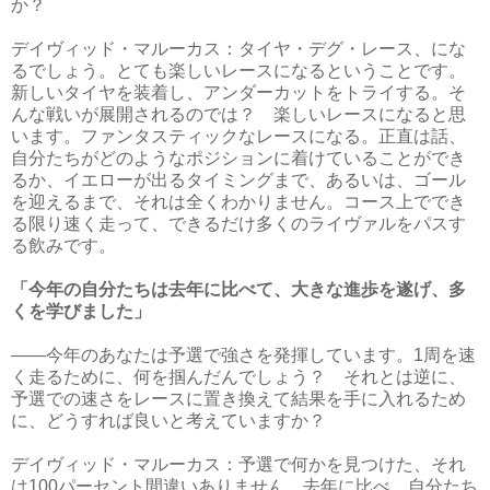
か？
デイヴィッド・マルーカス：タイヤ・デグ・レース、にな
るでしょう。とても楽しいレースになるということです。
新しいタイヤを装着し、アンダーカットをトライする。そ
んな戦いが展開されるのでは？ 楽しいレースになると思
います。ファンタスティックなレースになる。正直は話、
自分たちがどのようなポジションに着けていることができ
るか、イエローが出るタイミングまで、あるいは、ゴール
を迎えるまで、それは全くわかりません。コース上ででき
る限り速く走って、できるだけ多くのライヴァルをパスす
る飲みです。
「今年の自分たちは去年に比べて、大きな進歩を遂げ、多
くを学びました」
――今年のあなたは予選で強さを発揮しています。1周を速
く走るために、何を掴んだんでしょう？ それとは逆に、
予選での速さをレースに置き換えて結果を手に入れるため
に、どうすれば良いと考えていますか？
デイヴィッド・マルーカス：予選で何かを見つけた、それ
は100パーセント間違いありません。去年に比べ、自分たち