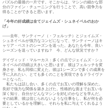
パズルの最後の一片です。そこからは、マシンの細かな部
分のファイン・チューニングを行うことで、高い競争力を
得ることができると思います。
「今年の好成績は全てジェイムズ・シュネイベルのおか
げ」
――去年、サンティーノ（・フェルッチ）とジェイムズ・
シュネイベルが強力なコンビになって、サンティーノはキ
ャリア・ベストのシーズンを送った。あなたも今年、良い
シーズンを送っていますね？ 今、どんな状況ですか？
デイヴィッド・マルーカス：多くの点でジェイムズ・シュ
ネイベルの功績は大きいと思います。彼はフェルッチを変
身させ、私も同様に変えた。彼は1シーズンで多くの成果を
手に入れたい、とても多くのことを実現できるドライヴァ
ーとなった。
私たちは話し合い、多くの点でお互いの理解を深めた。
良好で強力な関係を築き上げた。性格的な面までお互いを
深く知り、自分がどんなマシンを好むのかなどを学んだ。
その結果、彼は信じられないような仕事をし、私が何を必
要としているかを理解し、それらを私に与えてくれるよう