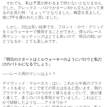
それでも、私は予選が終わるまで待たないとなりません
でした。アレックス・パロウがターン4から立ち上がって来
るのを見た時、“えぇっ？“となりました。幽霊を見ました。
彼にPPを攫われたと思いました。
しかし、2位は良い結果です。フロント・ロウ・グリッド
をミルウォーキーで獲得することができた。僕らのレース
用マシン・セッティングはとても良いので、明日の戦いが
どうなるか、とても楽しみです。
「明日のスタートはミルウォーキーのようにパロウと私だ
けのバトルになるでしょう」
――レース用のマシンは上々？
デイヴィッド・マルーカス：はい。これから午後のプラク
ティスを走り、そこで全ての答えは出ると思います。朝の
プラクティスではパロウのすぐ後ろを走っていて、彼が凄
く速くて、多くのパスを実現させていました。これはどこ
かで経験したような……アイオワか？