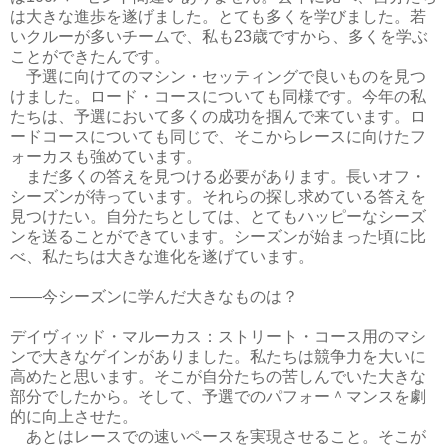
は大きな進歩を遂げました。とても多くを学びました。若
いクルーが多いチームで、私も23歳ですから、多くを学ぶ
ことができたんです。
予選に向けてのマシン・セッティングで良いものを見つ
けました。ロード・コースについても同様です。今年の私
たちは、予選において多くの成功を掴んで来ています。ロ
ードコースについても同じで、そこからレースに向けたフ
ォーカスも強めています。
まだ多くの答えを見つける必要があります。長いオフ・
シーズンが待っています。それらの探し求めている答えを
見つけたい。自分たちとしては、とてもハッピーなシーズ
ンを送ることができています。シーズンが始まった頃に比
べ、私たちは大きな進化を遂げています。
――今シーズンに学んだ大きなものは？
デイヴィッド・マルーカス：ストリート・コース用のマシ
ンで大きなゲインがありました。私たちは競争力を大いに
高めたと思います。そこが自分たちの苦しんでいた大きな
部分でしたから。そして、予選でのパフォー＾マンスを劇
的に向上させた。
あとはレースでの速いペースを実現させること。そこが